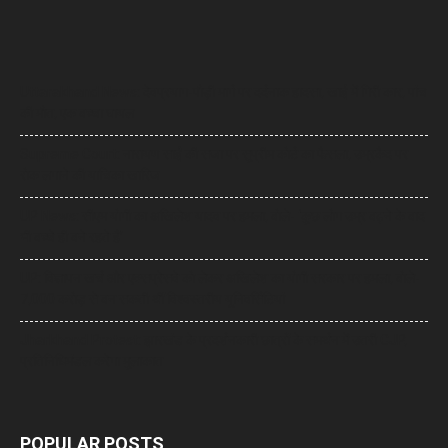
Uttarakhand News: देवप्रयाग-पौड़ी मार्ग पर दर्दनाक हादसा, खाई में गिरी कार, पांच
की मौत, एक बच्चा घायल
Supreme Court: नारायण साईं की सजा पर सुप्रीम कोर्ट का फैसला, उम्रकैद पर
रोक लगाने की याचिका खारिज
UP News: सीएम योगी का अखिलेश यादव पर हमला, बोले- ‘कुछ लोग उम्र बढ़ने के बाद
भी बच्चे ही बने रहते हैं’
UP: विज्ञापन खर्च और एक्सप्रेसवे को लेकर अखिलेश का योगी सरकार पर हमला, बोले-
7,000 करोड़ से बन सकती थीं विश्वस्तरीय यूनिवर्सिटियां
Jharkhand Protest: झारखंड के प्रदर्शनकारी छात्रों के समर्थन में उतरी CJP,
प्रतिनिधिमंडल करेगा मुलाकात
POPULAR POSTS