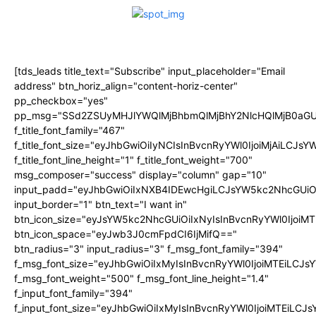
[tds_leads title_text="Subscribe" input_placeholder="Email
address" btn_horiz_align="content-horiz-center"
pp_checkbox="yes"
pp_msg="SSd2ZSUyMHJlYWQlMjBhbmQlMjBhY2NlcHQlMjB0aGU
f_title_font_family="467"
f_title_font_size="eyJhbGwiOiIyNCIsInBvcnRyYWl0IjoiMjAiLCJs
f_title_font_line_height="1" f_title_font_weight="700"
msg_composer="success" display="column" gap="10"
input_padd="eyJhbGwiOiIxNXB4IDEwcHgiLCJsYW5kc2NhcGUiO
input_border="1" btn_text="I want in"
btn_icon_size="eyJsYW5kc2NhcGUiOiIxNyIsInBvcnRyYWl0IjoiMT
btn_icon_space="eyJwb3J0cmFpdCI6IjMifQ=="
btn_radius="3" input_radius="3" f_msg_font_family="394"
f_msg_font_size="eyJhbGwiOiIxMyIsInBvcnRyYWl0IjoiMTEiLCJ
f_msg_font_weight="500" f_msg_font_line_height="1.4"
f_input_font_family="394"
f_input_font_size="eyJhbGwiOiIxMyIsInBvcnRyYWl0IjoiMTEiLC