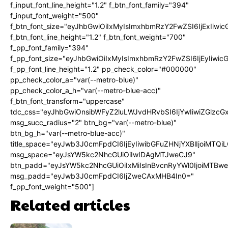
f_input_font_line_height="1.2" f_btn_font_family="394"
f_input_font_weight="500"
f_btn_font_size="eyJhbGwiOiIxMyIsImxhbmRzY2FwZSI6IjExIiw
f_btn_font_line_height="1.2" f_btn_font_weight="700"
f_pp_font_family="394"
f_pp_font_size="eyJhbGwiOiIxMyIsImxhbmRzY2FwZSI6IjEyIiwi
f_pp_font_line_height="1.2" pp_check_color="#000000"
pp_check_color_a="var(--metro-blue)"
pp_check_color_a_h="var(--metro-blue-acc)"
f_btn_font_transform="uppercase"
tdc_css="eyJhbGwiOnsibWFyZ2luLWJvdHRvbSI6IjYwIiwiZGlz
msg_succ_radius="2" btn_bg="var(--metro-blue)"
btn_bg_h="var(--metro-blue-acc)"
title_space="eyJwb3J0cmFpdCI6IjEyIiwibGFuZHNjYXBlIjoiMTQi
msg_space="eyJsYW5kc2NhcGUiOiIwIDAgMTJweCJ9"
btn_padd="eyJsYW5kc2NhcGUiOiIxMiIsInBvcnRyYWl0IjoiMTBw
msg_padd="eyJwb3J0cmFpdCI6IjZweCAxMHB4In0="
f_pp_font_weight="500"]
Related articles