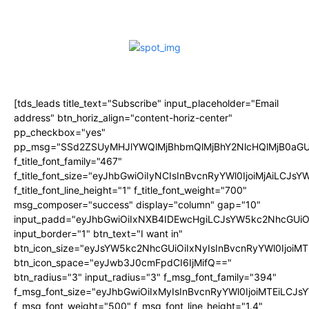
[tds_leads title_text="Subscribe" input_placeholder="Email
address" btn_horiz_align="content-horiz-center"
pp_checkbox="yes"
pp_msg="SSd2ZSUyMHJlYWQlMjBhbmQlMjBhY2NlcHQlMjB0aGU
f_title_font_family="467"
f_title_font_size="eyJhbGwiOiIyNCIsInBvcnRyYWl0IjoiMjAiLCJs
f_title_font_line_height="1" f_title_font_weight="700"
msg_composer="success" display="column" gap="10"
input_padd="eyJhbGwiOiIxNXB4IDEwcHgiLCJsYW5kc2NhcGUiO
input_border="1" btn_text="I want in"
btn_icon_size="eyJsYW5kc2NhcGUiOiIxNyIsInBvcnRyYWl0IjoiMT
btn_icon_space="eyJwb3J0cmFpdCI6IjMifQ=="
btn_radius="3" input_radius="3" f_msg_font_family="394"
f_msg_font_size="eyJhbGwiOiIxMyIsInBvcnRyYWl0IjoiMTEiLCJ
f_msg_font_weight="500" f_msg_font_line_height="1.4"