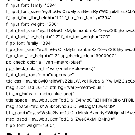
f_input_font_family="394"
f_input_font_size="eyJhbGwiOiIxMyIsInBvcnRyYWl0IjoiMTEiLC
f_input_font_line_height="1.2" f_btn_font_family="394"
f_input_font_weight="500"
f_btn_font_size="eyJhbGwiOiIxMyIsImxhbmRzY2FwZSI6IjExIiw
f_btn_font_line_height="1.2" f_btn_font_weight="700"
f_pp_font_family="394"
f_pp_font_size="eyJhbGwiOiIxMyIsImxhbmRzY2FwZSI6IjEyIiwi
f_pp_font_line_height="1.2" pp_check_color="#000000"
pp_check_color_a="var(--metro-blue)"
pp_check_color_a_h="var(--metro-blue-acc)"
f_btn_font_transform="uppercase"
tdc_css="eyJhbGwiOnsibWFyZ2luLWJvdHRvbSI6IjYwIiwiZGlz
msg_succ_radius="2" btn_bg="var(--metro-blue)"
btn_bg_h="var(--metro-blue-acc)"
title_space="eyJwb3J0cmFpdCI6IjEyIiwibGFuZHNjYXBlIjoiMTQi
msg_space="eyJsYW5kc2NhcGUiOiIwIDAgMTJweCJ9"
btn_padd="eyJsYW5kc2NhcGUiOiIxMiIsInBvcnRyYWl0IjoiMTBw
msg_padd="eyJwb3J0cmFpdCI6IjZweCAxMHB4In0="
f_pp_font_weight="500"]