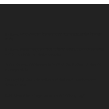
UP News: अतीक अहमद के परिवार पर फिर टूटा दुखों का पहाड़, हादसे में बेटे आबान
की मौत
UP News: लखनऊ-कानपुर एक्सप्रेसवे पर सियासी घमासान, सड़क धंसने और मरम्मत
के वीडियो पर अखिलेश का योगी सरकार पर हमला
Arvind Kejriwal: इंस्टाग्राम अकाउंट बैन होने का दावा, केजरीवाल बोले- पीएम मोदी
के आगे झुका Meta
Bombay High Court: यौन उत्पीड़न मामले में हाईकोर्ट ने पलटा फैसला, तरुण
तेजपाल दोषी करार
Gold- Silver Price: सोना हुआ और महंगा, चांदी ने भी दिखाई मजबूती