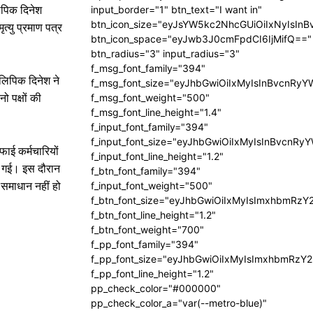
लिपिक दिनेश
input_border="1" btn_text="I want in"
btn_icon_size="eyJsYW5kc2NhcGUiOiIxNyIsInB
्यु प्रमाण पत्र
btn_icon_space="eyJwb3J0cmFpdCI6IjMifQ=="
btn_radius="3" input_radius="3"
f_msg_font_family="394"
लिपिक दिनेश ने
f_msg_font_size="eyJhbGwiOiIxMyIsInBvcnRyY
ो पक्षों की
f_msg_font_weight="500"
f_msg_font_line_height="1.4"
f_input_font_family="394"
f_input_font_size="eyJhbGwiOiIxMyIsInBvcnRy
फाई कर्मचारियों
f_input_font_line_height="1.2"
दी गई। इस दौरान
f_btn_font_family="394"
 समाधान नहीं हो
f_input_font_weight="500"
f_btn_font_size="eyJhbGwiOiIxMyIsImxhbmRzY
f_btn_font_line_height="1.2"
f_btn_font_weight="700"
f_pp_font_family="394"
f_pp_font_size="eyJhbGwiOiIxMyIsImxhbmRzY2
f_pp_font_line_height="1.2"
pp_check_color="#000000"
pp_check_color_a="var(--metro-blue)"