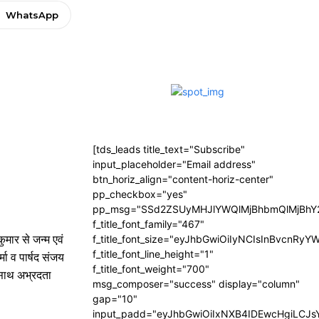
WhatsApp
[tds_leads title_text="Subscribe"
input_placeholder="Email address"
btn_horiz_align="content-horiz-center"
pp_checkbox="yes"
pp_msg="SSd2ZSUyMHJlYWQlMjBhbmQlMjBhY2
f_title_font_family="467"
ुमार से जन्म एवं
f_title_font_size="eyJhbGwiOiIyNCIsInBvcnRyY
f_title_font_line_height="1"
मा व पार्षद संजय
f_title_font_weight="700"
 साथ अभ्रदता
msg_composer="success" display="column"
gap="10"
input_padd="eyJhbGwiOiIxNXB4IDEwcHgiLCJ