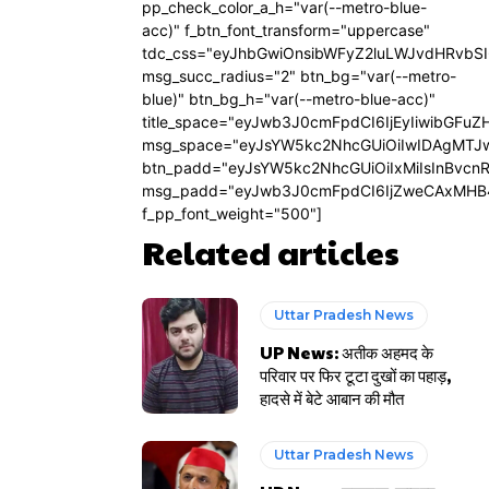
pp_check_color_a_h="var(--metro-blue-
acc)" f_btn_font_transform="uppercase"
tdc_css="eyJhbGwiOnsibWFyZ2luLWJvdHRvbS
msg_succ_radius="2" btn_bg="var(--metro-
blue)" btn_bg_h="var(--metro-blue-acc)"
title_space="eyJwb3J0cmFpdCI6IjEyIiwibGFuZ
msg_space="eyJsYW5kc2NhcGUiOiIwIDAgMTJ
btn_padd="eyJsYW5kc2NhcGUiOiIxMiIsInBvcn
msg_padd="eyJwb3J0cmFpdCI6IjZweCAxMHB
f_pp_font_weight="500"]
Related articles
Uttar Pradesh News
UP News: अतीक अहमद के
परिवार पर फिर टूटा दुखों का पहाड़,
हादसे में बेटे आबान की मौत
Uttar Pradesh News