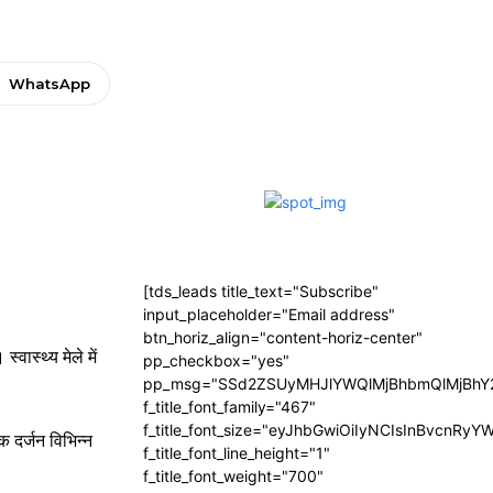
WhatsApp
[tds_leads title_text="Subscribe"
input_placeholder="Email address"
btn_horiz_align="content-horiz-center"
वास्थ्य मेले में
pp_checkbox="yes"
pp_msg="SSd2ZSUyMHJlYWQlMjBhbmQlMjBhY2
f_title_font_family="467"
f_title_font_size="eyJhbGwiOiIyNCIsInBvcnRyY
क दर्जन विभिन्न
f_title_font_line_height="1"
f_title_font_weight="700"