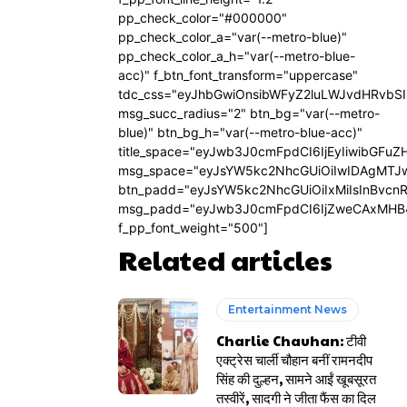
pp_check_color="#000000"
pp_check_color_a="var(--metro-blue)"
pp_check_color_a_h="var(--metro-blue-
acc)" f_btn_font_transform="uppercase"
tdc_css="eyJhbGwiOnsibWFyZ2luLWJvdHRvbS
msg_succ_radius="2" btn_bg="var(--metro-
blue)" btn_bg_h="var(--metro-blue-acc)"
title_space="eyJwb3J0cmFpdCI6IjEyIiwibGFuZ
msg_space="eyJsYW5kc2NhcGUiOiIwIDAgMTJ
btn_padd="eyJsYW5kc2NhcGUiOiIxMiIsInBvcn
msg_padd="eyJwb3J0cmFpdCI6IjZweCAxMHB
f_pp_font_weight="500"]
Related articles
Entertainment News
Charlie Chauhan: टीवी
एक्ट्रेस चार्ली चौहान बनीं रामनदीप
सिंह की दुल्हन, सामने आईं खूबसूरत
तस्वीरें, सादगी ने जीता फैंस का दिल