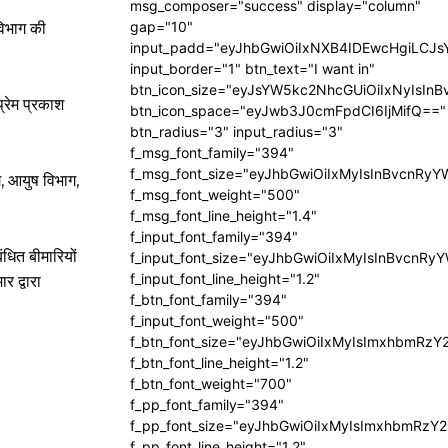
msg_composer="success" display="column"
gap="10"
विभाग की
input_padd="eyJhbGwiOiIxNXB4IDEwcHgiLCJ
input_border="1" btn_text="I want in"
btn_icon_size="eyJsYW5kc2NhcGUiOiIxNyIsInB
प्रेम प्रकाश
btn_icon_space="eyJwb3J0cmFpdCI6IjMifQ=="
btn_radius="3" input_radius="3"
f_msg_font_family="394"
f_msg_font_size="eyJhbGwiOiIxMyIsInBvcnRyY
ग, आयुष विभाग,
f_msg_font_weight="500"
f_msg_font_line_height="1.4"
f_input_font_family="394"
ंधित बीमारियों
f_input_font_size="eyJhbGwiOiIxMyIsInBvcnRy
f_input_font_line_height="1.2"
र द्वारा
f_btn_font_family="394"
f_input_font_weight="500"
f_btn_font_size="eyJhbGwiOiIxMyIsImxhbmRzY
f_btn_font_line_height="1.2"
f_btn_font_weight="700"
f_pp_font_family="394"
f_pp_font_size="eyJhbGwiOiIxMyIsImxhbmRzY2
f_pp_font_line_height="1.2"