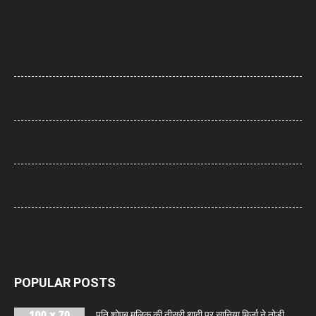
Supreme Court: नारायण साईं की सजा पर सुप्रीम कोर्ट का फैसला, उम्रकैद पर
रोक लगाने की याचिका खारिज
UP News: सीएम योगी का अखिलेश यादव पर हमला, बोले- ‘कुछ लोग उम्र बढ़ने के बाद
भी बच्चे ही बने रहते हैं’
UP: विज्ञापन खर्च और एक्सप्रेसवे को लेकर अखिलेश का योगी सरकार पर हमला, बोले-
7,000 करोड़ से बन सकती थीं विश्वस्तरीय यूनिवर्सिटियां
Jharkhand Protest: झारखंड के प्रदर्शनकारी छात्रों के समर्थन में उतरी CJP,
प्रतिनिधिमंडल करेगा मुलाकात
World News: थाईलैंड के स्कूल में गोलीबारी, 6 लोगों की मौत, कई घायल
POPULAR POSTS
पति शोएब मलिक की तीसरी शादी पर सानिया मिर्जा ने तोड़ी...