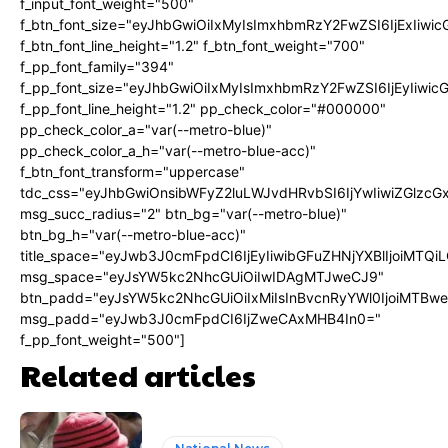
f_input_font_weight="500"
f_btn_font_size="eyJhbGwiOiIxMyIsImxhbmRzY2FwZSI6IjExIiw
f_btn_font_line_height="1.2" f_btn_font_weight="700"
f_pp_font_family="394"
f_pp_font_size="eyJhbGwiOiIxMyIsImxhbmRzY2FwZSI6IjEyIiwi
f_pp_font_line_height="1.2" pp_check_color="#000000"
pp_check_color_a="var(--metro-blue)"
pp_check_color_a_h="var(--metro-blue-acc)"
f_btn_font_transform="uppercase"
tdc_css="eyJhbGwiOnsibWFyZ2luLWJvdHRvbSI6IjYwIiwiZGlz
msg_succ_radius="2" btn_bg="var(--metro-blue)"
btn_bg_h="var(--metro-blue-acc)"
title_space="eyJwb3J0cmFpdCI6IjEyIiwibGFuZHNjYXBlIjoiMTQi
msg_space="eyJsYW5kc2NhcGUiOiIwIDAgMTJweCJ9"
btn_padd="eyJsYW5kc2NhcGUiOiIxMiIsInBvcnRyYWl0IjoiMTBw
msg_padd="eyJwb3J0cmFpdCI6IjZweCAxMHB4In0="
f_pp_font_weight="500"]
Related articles