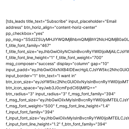
[tds_leads title_text="Subscribe" input_placeholder="Email
address" btn_horiz_align="content-horiz-center"
pp_checkbox="yes"
pp_msg="SSd2ZSUyMHJlYWQlMjBhbmQlMjBhY2NlcHQlMjB0aGU
f_title_font_family="467"
f_title_font_size="eyJhbGwiOiIyNCIsInBvcnRyYWl0IjoiMjAiLCJs
f_title_font_line_height="1" f_title_font_weight="700"
msg_composer="success" display="column" gap="10"
input_padd="eyJhbGwiOiIxNXB4IDEwcHgiLCJsYW5kc2NhcGUiO
input_border="1" btn_text="I want in"
btn_icon_size="eyJsYW5kc2NhcGUiOiIxNyIsInBvcnRyYWl0IjoiMT
btn_icon_space="eyJwb3J0cmFpdCI6IjMifQ=="
btn_radius="3" input_radius="3" f_msg_font_family="394"
f_msg_font_size="eyJhbGwiOiIxMyIsInBvcnRyYWl0IjoiMTEiLCJ
f_msg_font_weight="500" f_msg_font_line_height="1.4"
f_input_font_family="394"
f_input_font_size="eyJhbGwiOiIxMyIsInBvcnRyYWl0IjoiMTEiLC
f_input_font_line_height="1.2" f_btn_font_family="394"