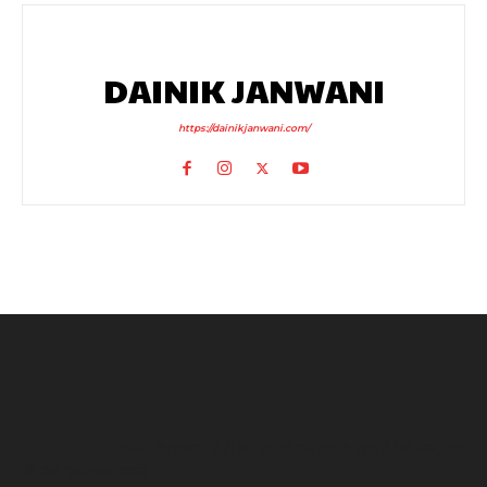
DAINIK JANWANI
https://dainikjanwani.com/
Uttarakhand News: देवप्रयाग-पौड़ी मार्ग पर दर्दनाक हादसा, खाई में गिरी कार, पांच
की मौत, एक बच्चा घायल