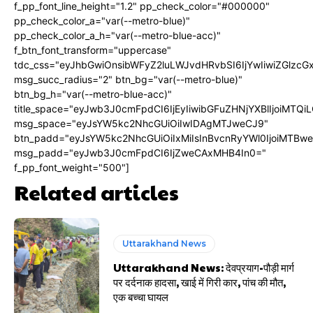
f_pp_font_line_height="1.2" pp_check_color="#000000"
pp_check_color_a="var(--metro-blue)"
pp_check_color_a_h="var(--metro-blue-acc)"
f_btn_font_transform="uppercase"
tdc_css="eyJhbGwiOnsibWFyZ2luLWJvdHRvbSI6IjYwIiwiZGlz
msg_succ_radius="2" btn_bg="var(--metro-blue)"
btn_bg_h="var(--metro-blue-acc)"
title_space="eyJwb3J0cmFpdCI6IjEyIiwibGFuZHNjYXBlIjoiMTQi
msg_space="eyJsYW5kc2NhcGUiOiIwIDAgMTJweCJ9"
btn_padd="eyJsYW5kc2NhcGUiOiIxMiIsInBvcnRyYWl0IjoiMTBw
msg_padd="eyJwb3J0cmFpdCI6IjZweCAxMHB4In0="
f_pp_font_weight="500"]
Related articles
Uttarakhand News
Uttarakhand News: देवप्रयाग-पौड़ी मार्ग
पर दर्दनाक हादसा, खाई में गिरी कार, पांच की मौत,
एक बच्चा घायल