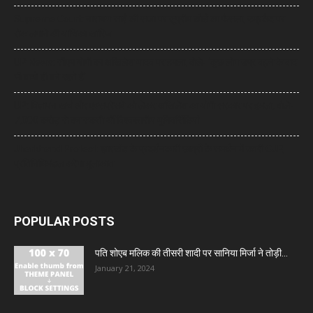
Supreme Court: नारायण साईं की सजा पर सुप्रीम कोर्ट का फैसला, उम्रकैद पर
रोक लगाने की याचिका खारिज
UP News: सीएम योगी का अखिलेश यादव पर हमला, बोले- ‘कुछ लोग उम्र बढ़ने के बाद
भी बच्चे ही बने रहते हैं’
UP: विज्ञापन खर्च और एक्सप्रेसवे को लेकर अखिलेश का योगी सरकार पर हमला, बोले-
7,000 करोड़ से बन सकती थीं विश्वस्तरीय यूनिवर्सिटियां
Jharkhand Protest: झारखंड के प्रदर्शनकारी छात्रों के समर्थन में उतरी CJP,
प्रतिनिधिमंडल करेगा मुलाकात
POPULAR POSTS
पति शोएब मलिक की तीसरी शादी पर सानिया मिर्जा ने तोड़ी...
January 21, 2024