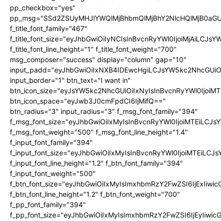
pp_checkbox="yes"
pp_msg="SSd2ZSUyMHJlYWQlMjBhbmQlMjBhY2NlcHQlMjB0aGU
f_title_font_family="467"
f_title_font_size="eyJhbGwiOiIyNCIsInBvcnRyYWl0IjoiMjAiLCJs
f_title_font_line_height="1" f_title_font_weight="700"
msg_composer="success" display="column" gap="10"
input_padd="eyJhbGwiOiIxNXB4IDEwcHgiLCJsYW5kc2NhcGUiO
input_border="1" btn_text="I want in"
btn_icon_size="eyJsYW5kc2NhcGUiOiIxNyIsInBvcnRyYWl0IjoiMT
btn_icon_space="eyJwb3J0cmFpdCI6IjMifQ=="
btn_radius="3" input_radius="3" f_msg_font_family="394"
f_msg_font_size="eyJhbGwiOiIxMyIsInBvcnRyYWl0IjoiMTEiLCJ
f_msg_font_weight="500" f_msg_font_line_height="1.4"
f_input_font_family="394"
f_input_font_size="eyJhbGwiOiIxMyIsInBvcnRyYWl0IjoiMTEiLC
f_input_font_line_height="1.2" f_btn_font_family="394"
f_input_font_weight="500"
f_btn_font_size="eyJhbGwiOiIxMyIsImxhbmRzY2FwZSI6IjExIiw
f_btn_font_line_height="1.2" f_btn_font_weight="700"
f_pp_font_family="394"
f_pp_font_size="eyJhbGwiOiIxMyIsImxhbmRzY2FwZSI6IjEyIiwi