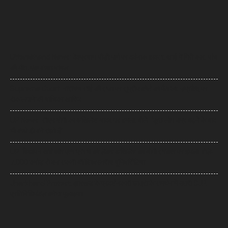
Uttarakhand News: देवप्रयाग-पौड़ी मार्ग पर दर्दनाक हादसा, खाई में गिरी कार, पांच
की मौत, एक बच्चा घायल
Supreme Court: नारायण साईं की सजा पर सुप्रीम कोर्ट का फैसला, उम्रकैद पर
रोक लगाने की याचिका खारिज
UP News: सीएम योगी का अखिलेश यादव पर हमला, बोले- ‘कुछ लोग उम्र बढ़ने के बाद
भी बच्चे ही बने रहते हैं’
UP: विज्ञापन खर्च और एक्सप्रेसवे को लेकर अखिलेश का योगी सरकार पर हमला, बोले-
7,000 करोड़ से बन सकती थीं विश्वस्तरीय यूनिवर्सिटियां
Jharkhand Protest: झारखंड के प्रदर्शनकारी छात्रों के समर्थन में उतरी CJP,
प्रतिनिधिमंडल करेगा मुलाकात