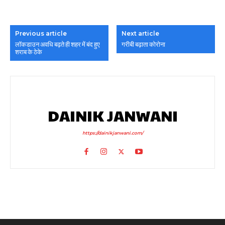
Previous article
Next article
लॉकडाउन अवधि बढ़ते ही शहर में बंद हुए
गरीबी बढ़ाता कोरोना
शराब के ठेके
DAINIK JANWANI
https://dainikjanwani.com/