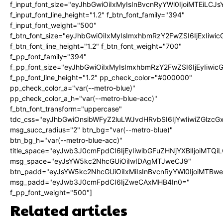
f_input_font_size="eyJhbGwiOiIxMyIsInBvcnRyYWl0IjoiMTEiLC
f_input_font_line_height="1.2" f_btn_font_family="394"
f_input_font_weight="500"
f_btn_font_size="eyJhbGwiOiIxMyIsImxhbmRzY2FwZSI6IjExIiw
f_btn_font_line_height="1.2" f_btn_font_weight="700"
f_pp_font_family="394"
f_pp_font_size="eyJhbGwiOiIxMyIsImxhbmRzY2FwZSI6IjEyIiwi
f_pp_font_line_height="1.2" pp_check_color="#000000"
pp_check_color_a="var(--metro-blue)"
pp_check_color_a_h="var(--metro-blue-acc)"
f_btn_font_transform="uppercase"
tdc_css="eyJhbGwiOnsibWFyZ2luLWJvdHRvbSI6IjYwIiwiZGlz
msg_succ_radius="2" btn_bg="var(--metro-blue)"
btn_bg_h="var(--metro-blue-acc)"
title_space="eyJwb3J0cmFpdCI6IjEyIiwibGFuZHNjYXBlIjoiMTQi
msg_space="eyJsYW5kc2NhcGUiOiIwIDAgMTJweCJ9"
btn_padd="eyJsYW5kc2NhcGUiOiIxMiIsInBvcnRyYWl0IjoiMTBw
msg_padd="eyJwb3J0cmFpdCI6IjZweCAxMHB4In0="
f_pp_font_weight="500"]
Related articles