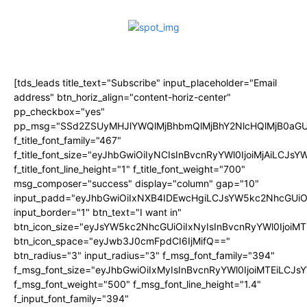
[tds_leads title_text="Subscribe" input_placeholder="Email
address" btn_horiz_align="content-horiz-center"
pp_checkbox="yes"
pp_msg="SSd2ZSUyMHJlYWQlMjBhbmQlMjBhY2NlcHQlMjB0aGU
f_title_font_family="467"
f_title_font_size="eyJhbGwiOiIyNCIsInBvcnRyYWl0IjoiMjAiLCJs
f_title_font_line_height="1" f_title_font_weight="700"
msg_composer="success" display="column" gap="10"
input_padd="eyJhbGwiOiIxNXB4IDEwcHgiLCJsYW5kc2NhcGUiO
input_border="1" btn_text="I want in"
btn_icon_size="eyJsYW5kc2NhcGUiOiIxNyIsInBvcnRyYWl0IjoiMT
btn_icon_space="eyJwb3J0cmFpdCI6IjMifQ=="
btn_radius="3" input_radius="3" f_msg_font_family="394"
f_msg_font_size="eyJhbGwiOiIxMyIsInBvcnRyYWl0IjoiMTEiLCJ
f_msg_font_weight="500" f_msg_font_line_height="1.4"
f_input_font_family="394"