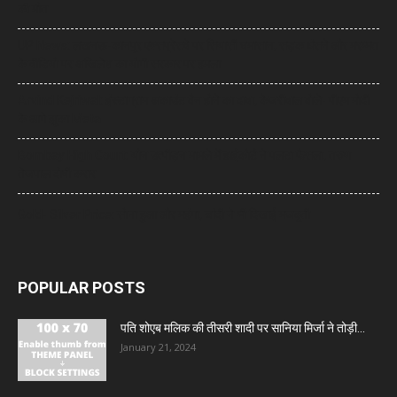
की मौत
UP News: लखनऊ-कानपुर एक्सप्रेसवे पर सियासी घमासान, सड़क धंसने और मरम्मत
के वीडियो पर अखिलेश का योगी सरकार पर हमला
Arvind Kejriwal: इंस्टाग्राम अकाउंट बैन होने का दावा, केजरीवाल बोले- पीएम मोदी
के आगे झुका Meta
Bombay High Court: यौन उत्पीड़न मामले में हाईकोर्ट ने पलटा फैसला, तरुण
तेजपाल दोषी करार
Gold- Silver Price: सोना हुआ और महंगा, चांदी ने भी दिखाई मजबूती
POPULAR POSTS
पति शोएब मलिक की तीसरी शादी पर सानिया मिर्जा ने तोड़ी...
January 21, 2024