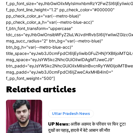
f_pp_font_size="eyJhbGwiOiIxMyIsImxhbmRzY2FwZSI6IjEyIiwi
f_pp_font_line_height="1.2" pp_check_color="#000000"
pp_check_color_a="var(--metro-blue)"
pp_check_color_a_h="var(--metro-blue-acc)"
f_btn_font_transform="uppercase"
tdc_css="eyJhbGwiOnsibWFyZ2luLWJvdHRvbSI6IjYwIiwiZGlz
msg_succ_radius="2" btn_bg="var(--metro-blue)"
btn_bg_h="var(--metro-blue-acc)"
title_space="eyJwb3J0cmFpdCI6IjEyIiwibGFuZHNjYXBlIjoiMTQi
msg_space="eyJsYW5kc2NhcGUiOiIwIDAgMTJweCJ9"
btn_padd="eyJsYW5kc2NhcGUiOiIxMiIsInBvcnRyYWl0IjoiMTBw
msg_padd="eyJwb3J0cmFpdCI6IjZweCAxMHB4In0="
f_pp_font_weight="500"]
Related articles
Uttar Pradesh News
UP News: अतीक अहमद के परिवार पर फिर टूटा
दुखों का पहाड़, हादसे में बेटे आबान की मौत