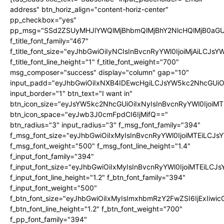
address" btn_horiz_align="content-horiz-center"
pp_checkbox="yes"
pp_msg="SSd2ZSUyMHJlYWQlMjBhbmQlMjBhY2NlcHQlMjB0aGU
f_title_font_family="467"
f_title_font_size="eyJhbGwiOiIyNCIsInBvcnRyYWl0IjoiMjAiLCJs
f_title_font_line_height="1" f_title_font_weight="700"
msg_composer="success" display="column" gap="10"
input_padd="eyJhbGwiOiIxNXB4IDEwcHgiLCJsYW5kc2NhcGUiO
input_border="1" btn_text="I want in"
btn_icon_size="eyJsYW5kc2NhcGUiOiIxNyIsInBvcnRyYWl0IjoiMT
btn_icon_space="eyJwb3J0cmFpdCI6IjMifQ=="
btn_radius="3" input_radius="3" f_msg_font_family="394"
f_msg_font_size="eyJhbGwiOiIxMyIsInBvcnRyYWl0IjoiMTEiLCJ
f_msg_font_weight="500" f_msg_font_line_height="1.4"
f_input_font_family="394"
f_input_font_size="eyJhbGwiOiIxMyIsInBvcnRyYWl0IjoiMTEiLC
f_input_font_line_height="1.2" f_btn_font_family="394"
f_input_font_weight="500"
f_btn_font_size="eyJhbGwiOiIxMyIsImxhbmRzY2FwZSI6IjExIiw
f_btn_font_line_height="1.2" f_btn_font_weight="700"
f_pp_font_family="394"