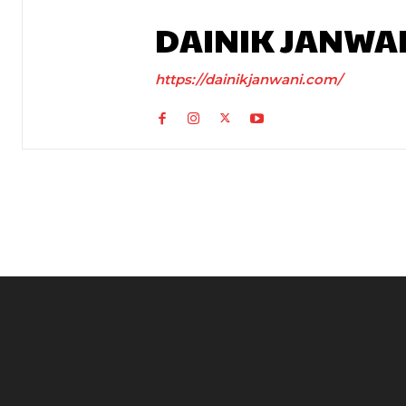
DAINIK JANWA
https://dainikjanwani.com/