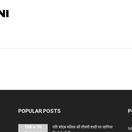
NI
POPULAR POSTS
P
पति शोएब मलिक की तीसरी शादी पर सानिया
M