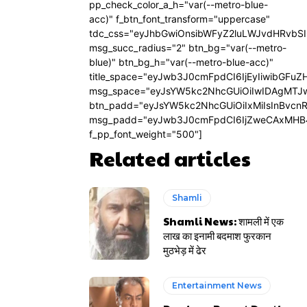
pp_check_color_a_h="var(--metro-blue-
acc)" f_btn_font_transform="uppercase"
tdc_css="eyJhbGwiOnsibWFyZ2luLWJvdHRvbS
msg_succ_radius="2" btn_bg="var(--metro-
blue)" btn_bg_h="var(--metro-blue-acc)"
title_space="eyJwb3J0cmFpdCI6IjEyIiwibGFuZ
msg_space="eyJsYW5kc2NhcGUiOiIwIDAgMTJ
btn_padd="eyJsYW5kc2NhcGUiOiIxMiIsInBvcn
msg_padd="eyJwb3J0cmFpdCI6IjZweCAxMHB
f_pp_font_weight="500"]
Related articles
Shamli
Shamli News: शामली में एक
लाख का इनामी बदमाश फुरकान
मुठभेड़ में ढेर
Entertainment News