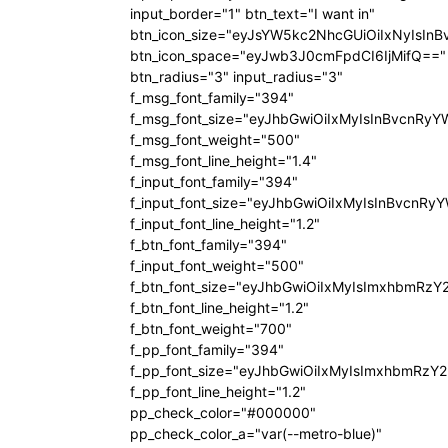
input_border="1" btn_text="I want in"
btn_icon_size="eyJsYW5kc2NhcGUiOiIxNyIsInB
btn_icon_space="eyJwb3J0cmFpdCI6IjMifQ=="
btn_radius="3" input_radius="3"
f_msg_font_family="394"
f_msg_font_size="eyJhbGwiOiIxMyIsInBvcnRyY
f_msg_font_weight="500"
f_msg_font_line_height="1.4"
f_input_font_family="394"
f_input_font_size="eyJhbGwiOiIxMyIsInBvcnRy
f_input_font_line_height="1.2"
f_btn_font_family="394"
f_input_font_weight="500"
f_btn_font_size="eyJhbGwiOiIxMyIsImxhbmRzY
f_btn_font_line_height="1.2"
f_btn_font_weight="700"
f_pp_font_family="394"
f_pp_font_size="eyJhbGwiOiIxMyIsImxhbmRzY2
f_pp_font_line_height="1.2"
pp_check_color="#000000"
pp_check_color_a="var(--metro-blue)"