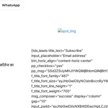
WhatsApp
[tds_leads title_text="Subscribe"
input_placeholder="Email address"
btn_horiz_align="content-horiz-center"
ल कॉलेज का
pp_checkbox="yes"
pp_msg="SSd2ZSUyMHJlYWQlMjBhbmQlMjBhY2
f_title_font_family="467"
f_title_font_size="eyJhbGwiOiIyNCIsInBvcnRyY
f_title_font_line_height="1"
f_title_font_weight="700"
msg_composer="success" display="column"
gap="10"
input_padd="eyJhbGwiOiIxNXB4IDEwcHgiLCJ