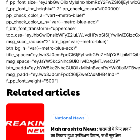
f_pp_font_size="eyJhbGwiOiIxMyIsImxhbmRzY2FwZSI6IjEyIiwi
f_pp_font_line_height="1.2" pp_check_color="#000000"
pp_check_color_a="var(--metro-blue)"
pp_check_color_a_h="var(--metro-blue-acc)"
f_btn_font_transform="uppercase"
tdc_css="eyJhbGwiOnsibWFyZ2luLWJvdHRvbSI6IjYwIiwiZGlz
msg_succ_radius="2" btn_bg="var(--metro-blue)"
btn_bg_h="var(--metro-blue-acc)"
title_space="eyJwb3J0cmFpdCI6IjEyIiwibGFuZHNjYXBlIjoiMTQi
msg_space="eyJsYW5kc2NhcGUiOiIwIDAgMTJweCJ9"
btn_padd="eyJsYW5kc2NhcGUiOiIxMiIsInBvcnRyYWl0IjoiMTBw
msg_padd="eyJwb3J0cmFpdCI6IjZweCAxMHB4In0="
f_pp_font_weight="500"]
Related articles
National News
Maharashta News: बारामती में फिर हादसे
का शिकार हुआ प्रशिक्षण विमान, सभी सुरक्षित