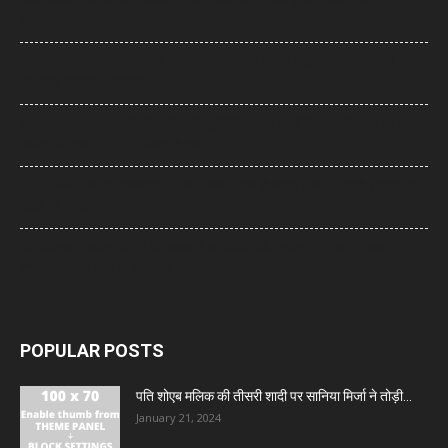
सुरक्षित
AI Flight Turbulence: AI-2379 टर्बुलेंस केस में नया मोड़, क्या डोप टेस्ट में
पॉजिटिव मिला एक पायलट?
Sawan Somwar 2026: सावन के दूसरे सोमवार पर करें शिव रुद्राष्टकम का पाठ,
महादेव की कृपा से दूर होंगे जीवन के कष्ट
UP News: ‘आ रहे भगवाधारी…’ पोस्ट वायरल होते ही मथुरा में अलर्ट, शाही ईदगाह पर
बढ़ाई गई सुरक्षा
UP News: आरक्षण के मुद्दे पर मायावती का RSS और सरकार पर निशाना, कहा-
सामाजिक न्याय से न हो खिलवाड़
POPULAR POSTS
पति शोएब मलिक की तीसरी शादी पर सानिया मिर्जा ने तोड़ी...
January 21, 2024