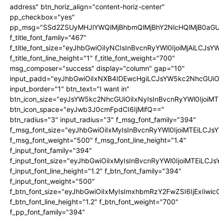
address" btn_horiz_align="content-horiz-center"
pp_checkbox="yes"
pp_msg="SSd2ZSUyMHJlYWQlMjBhbmQlMjBhY2NlcHQlMjB0aGU
f_title_font_family="467"
f_title_font_size="eyJhbGwiOiIyNCIsInBvcnRyYWl0IjoiMjAiLCJs
f_title_font_line_height="1" f_title_font_weight="700"
msg_composer="success" display="column" gap="10"
input_padd="eyJhbGwiOiIxNXB4IDEwcHgiLCJsYW5kc2NhcGUiO
input_border="1" btn_text="I want in"
btn_icon_size="eyJsYW5kc2NhcGUiOiIxNyIsInBvcnRyYWl0IjoiMT
btn_icon_space="eyJwb3J0cmFpdCI6IjMifQ=="
btn_radius="3" input_radius="3" f_msg_font_family="394"
f_msg_font_size="eyJhbGwiOiIxMyIsInBvcnRyYWl0IjoiMTEiLCJ
f_msg_font_weight="500" f_msg_font_line_height="1.4"
f_input_font_family="394"
f_input_font_size="eyJhbGwiOiIxMyIsInBvcnRyYWl0IjoiMTEiLC
f_input_font_line_height="1.2" f_btn_font_family="394"
f_input_font_weight="500"
f_btn_font_size="eyJhbGwiOiIxMyIsImxhbmRzY2FwZSI6IjExIiw
f_btn_font_line_height="1.2" f_btn_font_weight="700"
f_pp_font_family="394"