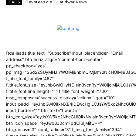
TAGS
Devotees dip
Haridwar News
[tds_leads title_text="Subscribe" input_placeholder="Email
address" btn_horiz_align="content-horiz-center"
pp_checkbox="yes"
pp_msg="SSd2ZSUyMHJlYWQlMjBhbmQlMjBhY2NlcHQlMjB0aGU
f_title_font_family="467"
f_title_font_size="eyJhbGwiOiIyNCIsInBvcnRyYWl0IjoiMjAiLCJs
f_title_font_line_height="1" f_title_font_weight="700"
msg_composer="success" display="column" gap="10"
input_padd="eyJhbGwiOiIxNXB4IDEwcHgiLCJsYW5kc2NhcGUiO
input_border="1" btn_text="I want in"
btn_icon_size="eyJsYW5kc2NhcGUiOiIxNyIsInBvcnRyYWl0IjoiMT
btn_icon_space="eyJwb3J0cmFpdCI6IjMifQ=="
btn_radius="3" input_radius="3" f_msg_font_family="394"
f_msg_font_size="eyJhbGwiOiIxMyIsInBvcnRyYWl0IjoiMTEiLCJ