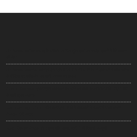
UP News: अतीक अहमद के परिवार पर फिर टूटा दुखों का पहाड़, हादसे में बेटे आबान
की मौत
UP News: लखनऊ-कानपुर एक्सप्रेसवे पर सियासी घमासान, सड़क धंसने और मरम्मत
के वीडियो पर अखिलेश का योगी सरकार पर हमला
Arvind Kejriwal: इंस्टाग्राम अकाउंट बैन होने का दावा, केजरीवाल बोले- पीएम मोदी
के आगे झुका Meta
Bombay High Court: यौन उत्पीड़न मामले में हाईकोर्ट ने पलटा फैसला, तरुण
तेजपाल दोषी करार
Gold- Silver Price: सोना हुआ और महंगा, चांदी ने भी दिखाई मजबूती