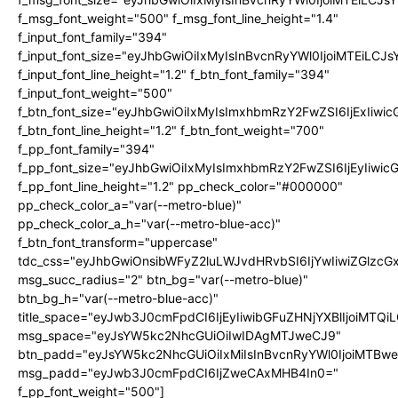
f_msg_font_weight="500" f_msg_font_line_height="1.4"
f_input_font_family="394"
f_input_font_size="eyJhbGwiOiIxMyIsInBvcnRyYWl0IjoiMTEiLC
f_input_font_line_height="1.2" f_btn_font_family="394"
f_input_font_weight="500"
f_btn_font_size="eyJhbGwiOiIxMyIsImxhbmRzY2FwZSI6IjExIiw
f_btn_font_line_height="1.2" f_btn_font_weight="700"
f_pp_font_family="394"
f_pp_font_size="eyJhbGwiOiIxMyIsImxhbmRzY2FwZSI6IjEyIiwi
f_pp_font_line_height="1.2" pp_check_color="#000000"
pp_check_color_a="var(--metro-blue)"
pp_check_color_a_h="var(--metro-blue-acc)"
f_btn_font_transform="uppercase"
tdc_css="eyJhbGwiOnsibWFyZ2luLWJvdHRvbSI6IjYwIiwiZGlz
msg_succ_radius="2" btn_bg="var(--metro-blue)"
btn_bg_h="var(--metro-blue-acc)"
title_space="eyJwb3J0cmFpdCI6IjEyIiwibGFuZHNjYXBlIjoiMTQi
msg_space="eyJsYW5kc2NhcGUiOiIwIDAgMTJweCJ9"
btn_padd="eyJsYW5kc2NhcGUiOiIxMiIsInBvcnRyYWl0IjoiMTBw
msg_padd="eyJwb3J0cmFpdCI6IjZweCAxMHB4In0="
f_pp_font_weight="500"]