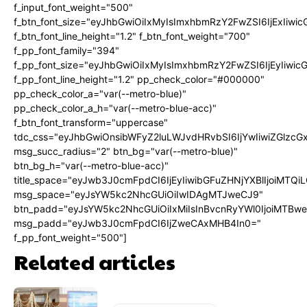
f_input_font_weight="500"
f_btn_font_size="eyJhbGwiOiIxMyIsImxhbmRzY2FwZSI6IjExIiw
f_btn_font_line_height="1.2" f_btn_font_weight="700"
f_pp_font_family="394"
f_pp_font_size="eyJhbGwiOiIxMyIsImxhbmRzY2FwZSI6IjEyIiwi
f_pp_font_line_height="1.2" pp_check_color="#000000"
pp_check_color_a="var(--metro-blue)"
pp_check_color_a_h="var(--metro-blue-acc)"
f_btn_font_transform="uppercase"
tdc_css="eyJhbGwiOnsibWFyZ2luLWJvdHRvbSI6IjYwIiwiZGlz
msg_succ_radius="2" btn_bg="var(--metro-blue)"
btn_bg_h="var(--metro-blue-acc)"
title_space="eyJwb3J0cmFpdCI6IjEyIiwibGFuZHNjYXBlIjoiMTQi
msg_space="eyJsYW5kc2NhcGUiOiIwIDAgMTJweCJ9"
btn_padd="eyJsYW5kc2NhcGUiOiIxMiIsInBvcnRyYWl0IjoiMTBw
msg_padd="eyJwb3J0cmFpdCI6IjZweCAxMHB4In0="
f_pp_font_weight="500"]
Related articles