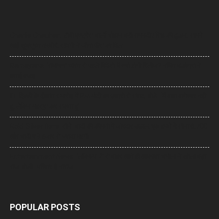
Charlie Chauhan: टीवी एक्ट्रेस चार्ली चौहान बनीं रामनदीप सिंह की दुल्हन, सामने
आईं खूबसूरत तस्वीरें, सादगी ने जीता फैंस का दिल
Ramayana: ‘रामायण’ भारत से पहले विदेशों में क्यों होगी रिलीज? नमित मल्होत्रा ने
बताई वजह
IIT दिल्ली के दीक्षांत समारोह में PM मोदी का छात्रों से संवाद, बोले- ‘मैं बाबा बागेश्वर नहीं
हूं, लेकिन महसूस कर सकता हूं’
Gold-Silver Rate: सोने-चांदी की कीमतों में जोरदार उछाल, एक हफ्ते में सोना ₹6,700
और चांदी ₹13 हजार से ज्यादा महंगी
Entertainment News: ‘लॉकअप 2’ से बाहर आते ही आकांक्षा चमोला ने खोला बड़ा
राज, बोलीं- परिवार है नाराज
POPULAR POSTS