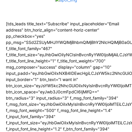
[tds_leads title_text="Subscribe" input_placeholder="Email
address" btn_horiz_align="content-horiz-center"
pp_checkbox="yes"
pp_msg="SSd2ZSUyMHJlYWQlMjBhbmQlMjBhY2NlcHQlMjB0aGU
f_title_font_family="467"
f_title_font_size="eyJhbGwiOiIyNCIsInBvcnRyYWl0IjoiMjAiLCJs
f_title_font_line_height="1" f_title_font_weight="700"
msg_composer="success" display="column" gap="10"
input_padd="eyJhbGwiOiIxNXB4IDEwcHgiLCJsYW5kc2NhcGUiO
input_border="1" btn_text="I want in"
btn_icon_size="eyJsYW5kc2NhcGUiOiIxNyIsInBvcnRyYWl0IjoiMT
btn_icon_space="eyJwb3J0cmFpdCI6IjMifQ=="
btn_radius="3" input_radius="3" f_msg_font_family="394"
f_msg_font_size="eyJhbGwiOiIxMyIsInBvcnRyYWl0IjoiMTEiLCJ
f_msg_font_weight="500" f_msg_font_line_height="1.4"
f_input_font_family="394"
f_input_font_size="eyJhbGwiOiIxMyIsInBvcnRyYWl0IjoiMTEiLC
f_input_font_line_height="1.2" f_btn_font_family="394"