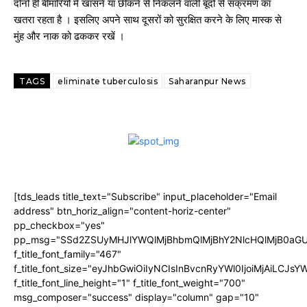
दोनों ही बीमारियों में खांसने या छींकने से निकलने वाली बूंदों से संक्रमण का
खतरा रहता है । इसलिए अपने साथ दूसरों को सुरक्षित करने के लिए मास्क से
मुंह और नाक को ढककर रखें ।
TAGS
eliminate tuberculosis
Saharanpur News
[tds_leads title_text="Subscribe" input_placeholder="Email
address" btn_horiz_align="content-horiz-center"
pp_checkbox="yes"
pp_msg="SSd2ZSUyMHJlYWQlMjBhbmQlMjBhY2NlcHQlMjB0aGU
f_title_font_family="467"
f_title_font_size="eyJhbGwiOiIyNCIsInBvcnRyYWl0IjoiMjAiLCJs
f_title_font_line_height="1" f_title_font_weight="700"
msg_composer="success" display="column" gap="10"