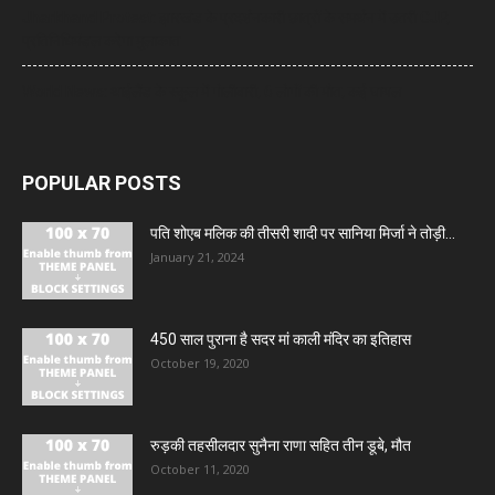
Jharkhand Protest: झारखंड के प्रदर्शनकारी छात्रों के समर्थन में उतरी CJP,
प्रतिनिधिमंडल करेगा मुलाकात
World News: थाईलैंड के स्कूल में गोलीबारी, 6 लोगों की मौत, कई घायल
POPULAR POSTS
पति शोएब मलिक की तीसरी शादी पर सानिया मिर्जा ने तोड़ी...
January 21, 2024
450 साल पुराना है सदर मां काली मंदिर का इतिहास
October 19, 2020
रुड़की तहसीलदार सुनैना राणा सहित तीन डूबे, मौत
October 11, 2020