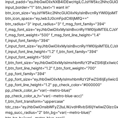
input_padd="eyJhbGwiOiIxNXB4IDEwcHgiLCJsYW5kc2NhcGUiO
input_border="1" btn_text="I want in"
btn_icon_size="eyJsYW5kc2NhcGUiOiIxNyIsInBvcnRyYWl0IjoiMT
btn_icon_space="eyJwb3J0cmFpdCI6IjMifQ=="
btn_radius="3" input_radius="3" f_msg_font_family="394"
f_msg_font_size="eyJhbGwiOiIxMyIsInBvcnRyYWl0IjoiMTEiLCJ
f_msg_font_weight="500" f_msg_font_line_height="1.4"
f_input_font_family="394"
f_input_font_size="eyJhbGwiOiIxMyIsInBvcnRyYWl0IjoiMTEiLC
f_input_font_line_height="1.2" f_btn_font_family="394"
f_input_font_weight="500"
f_btn_font_size="eyJhbGwiOiIxMyIsImxhbmRzY2FwZSI6IjExIiw
f_btn_font_line_height="1.2" f_btn_font_weight="700"
f_pp_font_family="394"
f_pp_font_size="eyJhbGwiOiIxMyIsImxhbmRzY2FwZSI6IjEyIiwi
f_pp_font_line_height="1.2" pp_check_color="#000000"
pp_check_color_a="var(--metro-blue)"
pp_check_color_a_h="var(--metro-blue-acc)"
f_btn_font_transform="uppercase"
tdc_css="eyJhbGwiOnsibWFyZ2luLWJvdHRvbSI6IjYwIiwiZGlz
msg_succ_radius="2" btn_bg="var(--metro-blue)"
btn_bg_h="var(--metro-blue-acc)"