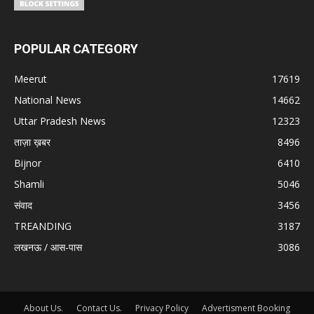
POPULAR CATEGORY
Meerut
17619
National News
14662
Uttar Pradesh News
12323
ताज़ा ख़बर
8496
Bijnor
6410
Shamli
5046
संवाद
3456
TREANDING
3187
लखनऊ / आस-पास
3086
About Us.
Contact Us.
Privacy Policy
Advertisment Booking