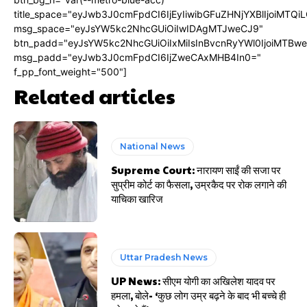
title_space="eyJwb3J0cmFpdCI6IjEyIiwibGFuZHNjYXBlIjoiMTQi
msg_space="eyJsYW5kc2NhcGUiOiIwIDAgMTJweCJ9"
btn_padd="eyJsYW5kc2NhcGUiOiIxMiIsInBvcnRyYWl0IjoiMTBw
msg_padd="eyJwb3J0cmFpdCI6IjZweCAxMHB4In0="
f_pp_font_weight="500"]
Related articles
National News
Supreme Court: नारायण साईं की सजा पर
सुप्रीम कोर्ट का फैसला, उम्रकैद पर रोक लगाने की
याचिका खारिज
Uttar Pradesh News
UP News: सीएम योगी का अखिलेश यादव पर
हमला, बोले- ‘कुछ लोग उम्र बढ़ने के बाद भी बच्चे ही