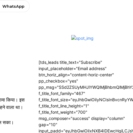
WhatsApp
[tds_leads title_text="Subscribe"
input_placeholder="Email address"
btn_horiz_align="content-horiz-center"
pp_checkbox="yes"
pp_msg="SSd2ZSUyMHJlYWQlMjBhbmQlMjBhY2
f_title_font_family="467"
ंगामा किया। इस
f_title_font_size="eyJhbGwiOiIyNCIsInBvcnRyY
f_title_font_line_height="1"
रहने वाला था।
f_title_font_weight="700"
msg_composer="success" display="column"
 चल सका।
gap="10"
input_padd="eyJhbGwiOiIxNXB4IDEwcHgiLCJ