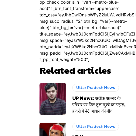
pp_check_color_a_h="var(--metro-blue-
acc)" f_btn_font_transform="uppercase"
tdc_css="eyJhbGwiOnsibWFyZ2luLWJvdHRvbS
msg_succ_radius="2" btn_bg="var(--metro-
blue)" btn_bg_h="var(--metro-blue-acc)"
title_space="eyJwb3J0cmFpdCI6IjEyIiwibGFuZ
msg_space="eyJsYW5kc2NhcGUiOiIwIDAgMTJ
btn_padd="eyJsYW5kc2NhcGUiOiIxMiIsInBvcn
msg_padd="eyJwb3J0cmFpdCI6IjZweCAxMHB
f_pp_font_weight="500"]
Related articles
Uttar Pradesh News
UP News: अतीक अहमद के
परिवार पर फिर टूटा दुखों का पहाड़,
हादसे में बेटे आबान की मौत
Uttar Pradesh News