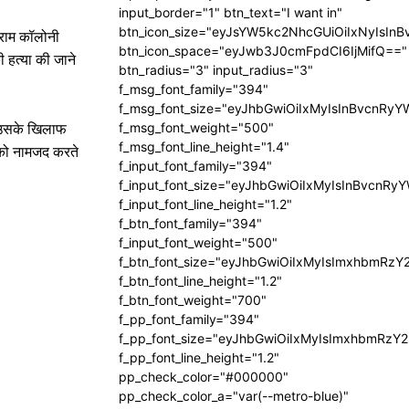
input_border="1" btn_text="I want in"
btn_icon_size="eyJsYW5kc2NhcGUiOiIxNyIsInB
ीराम कॉलोनी
btn_icon_space="eyJwb3J0cmFpdCI6IjMifQ=="
 हत्या की जाने
btn_radius="3" input_radius="3"
f_msg_font_family="394"
f_msg_font_size="eyJhbGwiOiIxMyIsInBvcnRyY
f_msg_font_weight="500"
। उसके खिलाफ
f_msg_font_line_height="1.4"
 को नामजद करते
f_input_font_family="394"
f_input_font_size="eyJhbGwiOiIxMyIsInBvcnRy
f_input_font_line_height="1.2"
f_btn_font_family="394"
f_input_font_weight="500"
f_btn_font_size="eyJhbGwiOiIxMyIsImxhbmRzY
f_btn_font_line_height="1.2"
f_btn_font_weight="700"
f_pp_font_family="394"
f_pp_font_size="eyJhbGwiOiIxMyIsImxhbmRzY2
f_pp_font_line_height="1.2"
pp_check_color="#000000"
pp_check_color_a="var(--metro-blue)"