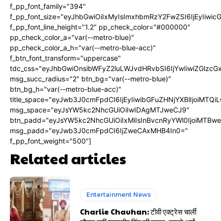
f_pp_font_family="394"
f_pp_font_size="eyJhbGwiOiIxMyIsImxhbmRzY2FwZSI6IjEyIiwi
f_pp_font_line_height="1.2" pp_check_color="#000000"
pp_check_color_a="var(--metro-blue)"
pp_check_color_a_h="var(--metro-blue-acc)"
f_btn_font_transform="uppercase"
tdc_css="eyJhbGwiOnsibWFyZ2luLWJvdHRvbSI6IjYwIiwiZGlz
msg_succ_radius="2" btn_bg="var(--metro-blue)"
btn_bg_h="var(--metro-blue-acc)"
title_space="eyJwb3J0cmFpdCI6IjEyIiwibGFuZHNjYXBlIjoiMTQi
msg_space="eyJsYW5kc2NhcGUiOiIwIDAgMTJweCJ9"
btn_padd="eyJsYW5kc2NhcGUiOiIxMiIsInBvcnRyYWl0IjoiMTBw
msg_padd="eyJwb3J0cmFpdCI6IjZweCAxMHB4In0="
f_pp_font_weight="500"]
Related articles
Entertainment News
Charlie Chauhan: टीवी एक्ट्रेस चार्ली