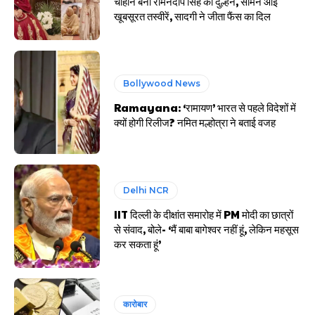
चौहान बनीं रामनदीप सिंह की दुल्हन, सामने आईं
खूबसूरत तस्वीरें, सादगी ने जीता फैंस का दिल
Bollywood News
Ramayana: ‘रामायण’ भारत से पहले विदेशों में
क्यों होगी रिलीज? नमित मल्होत्रा ने बताई वजह
Delhi NCR
IIT दिल्ली के दीक्षांत समारोह में PM मोदी का छात्रों
से संवाद, बोले- ‘मैं बाबा बागेश्वर नहीं हूं, लेकिन महसूस
कर सकता हूं’
कारोबार