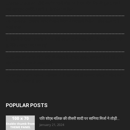
Charlie Chauhan: टीवी एक्ट्रेस चार्ली चौहान बनीं रामनदीप सिंह की दुल्हन, सामने
आईं खूबसूरत तस्वीरें, सादगी ने जीता फैंस का दिल
Ramayana: ‘रामायण’ भारत से पहले विदेशों में क्यों होगी रिलीज? नमित मल्होत्रा ने
बताई वजह
IIT दिल्ली के दीक्षांत समारोह में PM मोदी का छात्रों से संवाद, बोले- ‘मैं बाबा बागेश्वर नहीं
हूं, लेकिन महसूस कर सकता हूं’
Gold-Silver Rate: सोने-चांदी की कीमतों में जोरदार उछाल, एक हफ्ते में सोना ₹6,700
और चांदी ₹13 हजार से ज्यादा महंगी
Entertainment News: ‘लॉकअप 2’ से बाहर आते ही आकांक्षा चमोला ने खोला बड़ा
राज, बोलीं- परिवार है नाराज
POPULAR POSTS
पति शोएब मलिक की तीसरी शादी पर सानिया मिर्जा ने तोड़ी...
January 21, 2024