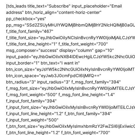
[tds_leads title_text="Subscribe" input_placeholder="Email
address" btn_horiz_align="content-horiz-center"
pp_checkbox="yes"
pp_msg="SSd2ZSUyMHJlYWQlMjBhbmQlMjBhY2NlcHQlMjB0aGU
f_title_font_family="467"
f_title_font_size="eyJhbGwiOiIyNCIsInBvcnRyYWl0IjoiMjAiLCJs
f_title_font_line_height="1" f_title_font_weight="700"
msg_composer="success" display="column" gap="10"
input_padd="eyJhbGwiOiIxNXB4IDEwcHgiLCJsYW5kc2NhcGUiO
input_border="1" btn_text="I want in"
btn_icon_size="eyJsYW5kc2NhcGUiOiIxNyIsInBvcnRyYWl0IjoiMT
btn_icon_space="eyJwb3J0cmFpdCI6IjMifQ=="
btn_radius="3" input_radius="3" f_msg_font_family="394"
f_msg_font_size="eyJhbGwiOiIxMyIsInBvcnRyYWl0IjoiMTEiLCJ
f_msg_font_weight="500" f_msg_font_line_height="1.4"
f_input_font_family="394"
f_input_font_size="eyJhbGwiOiIxMyIsInBvcnRyYWl0IjoiMTEiLC
f_input_font_line_height="1.2" f_btn_font_family="394"
f_input_font_weight="500"
f_btn_font_size="eyJhbGwiOiIxMyIsImxhbmRzY2FwZSI6IjExIiw
f_btn_font_line_height="1.2" f_btn_font_weight="700"