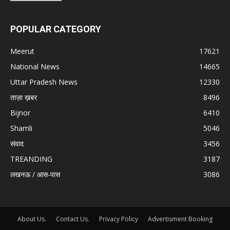
POPULAR CATEGORY
Meerut
17621
National News
14665
Uttar Pradesh News
12330
ताज़ा ख़बर
8496
Bijnor
6410
Shamli
5046
संवाद
3456
TREANDING
3187
लखनऊ / आस-पास
3086
About Us.
Contact Us.
Privacy Policy
Advertisment Booking