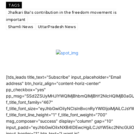
TAGS
Jhalkari Bai's contribution in the freedom movement is
important
Shamli News
UttarPradesh News
[tds_leads title_text="Subscribe" input_placeholder="Email
address" btn_horiz_align="content-horiz-center"
pp_checkbox="yes"
pp_msg="SSd2ZSUyMHJlYWQlMjBhbmQlMjBhY2NlcHQlMjB0aGU
f_title_font_family="467"
f_title_font_size="eyJhbGwiOiIyNCIsInBvcnRyYWl0IjoiMjAiLCJs
f_title_font_line_height="1" f_title_font_weight="700"
msg_composer="success" display="column" gap="10"
input_padd="eyJhbGwiOiIxNXB4IDEwcHgiLCJsYW5kc2NhcGUiO
input_border="1" btn_text="I want in"