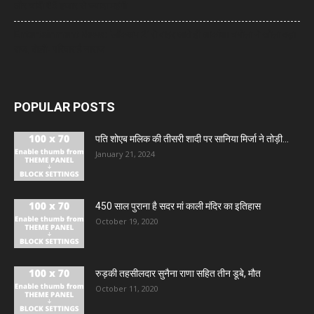
और चांदी ₹13 हजार से ज्यादा महंगी
Entertainment News: ‘लॉकअप 2’ से बाहर आते ही आकांक्षा चमोला ने खोला बड़ा
राज, बोलीं- परिवार है नाराज
POPULAR POSTS
पति शोएब मलिक की तीसरी शादी पर सानिया मिर्जा ने तोड़ी...
January 21, 2024
450 साल पुराना है सदर मां काली मंदिर का इतिहास
October 19, 2020
रुड़की तहसीलदार सुनैना राणा सहित तीन डूबे, मौत
October 11, 2020