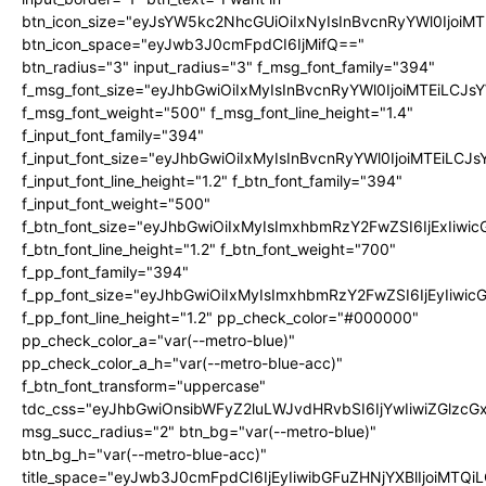
btn_icon_size="eyJsYW5kc2NhcGUiOiIxNyIsInBvcnRyYWl0IjoiMT
btn_icon_space="eyJwb3J0cmFpdCI6IjMifQ=="
btn_radius="3" input_radius="3" f_msg_font_family="394"
f_msg_font_size="eyJhbGwiOiIxMyIsInBvcnRyYWl0IjoiMTEiLCJ
f_msg_font_weight="500" f_msg_font_line_height="1.4"
f_input_font_family="394"
f_input_font_size="eyJhbGwiOiIxMyIsInBvcnRyYWl0IjoiMTEiLC
f_input_font_line_height="1.2" f_btn_font_family="394"
f_input_font_weight="500"
f_btn_font_size="eyJhbGwiOiIxMyIsImxhbmRzY2FwZSI6IjExIiw
f_btn_font_line_height="1.2" f_btn_font_weight="700"
f_pp_font_family="394"
f_pp_font_size="eyJhbGwiOiIxMyIsImxhbmRzY2FwZSI6IjEyIiwi
f_pp_font_line_height="1.2" pp_check_color="#000000"
pp_check_color_a="var(--metro-blue)"
pp_check_color_a_h="var(--metro-blue-acc)"
f_btn_font_transform="uppercase"
tdc_css="eyJhbGwiOnsibWFyZ2luLWJvdHRvbSI6IjYwIiwiZGlz
msg_succ_radius="2" btn_bg="var(--metro-blue)"
btn_bg_h="var(--metro-blue-acc)"
title_space="eyJwb3J0cmFpdCI6IjEyIiwibGFuZHNjYXBlIjoiMTQi