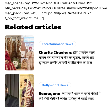
msg_space="eyJsYW5kc2NhcGUiOiIwIDAgMTJweCJ9"
btn_padd="eyJsYW5kc2NhcGUiOiIxMiIsInBvcnRyYWl0IjoiMTBw
msg_padd="eyJwb3J0cmFpdCI6IjZweCAxMHB4In0="
f_pp_font_weight="500"]
Related articles
Entertainment News
Charlie Chauhan: टीवी एक्ट्रेस चार्ली
चौहान बनीं रामनदीप सिंह की दुल्हन, सामने आईं
खूबसूरत तस्वीरें, सादगी ने जीता फैंस का दिल
Bollywood News
Ramayana: ‘रामायण’ भारत से पहले विदेशों में
क्यों होगी रिलीज? नमित मल्होत्रा ने बताई वजह