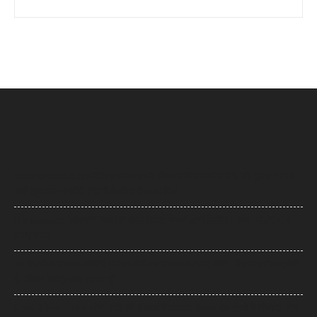
Charlie Chauhan: टीवी एक्ट्रेस चार्ली चौहान बनीं रामनदीप सिंह की दुल्हन, सामने
आईं खूबसूरत तस्वीरें, सादगी ने जीता फैंस का दिल
Ramayana: ‘रामायण’ भारत से पहले विदेशों में क्यों होगी रिलीज? नमित मल्होत्रा ने
बताई वजह
IIT दिल्ली के दीक्षांत समारोह में PM मोदी का छात्रों से संवाद, बोले- ‘मैं बाबा बागेश्वर नहीं
हूं, लेकिन महसूस कर सकता हूं’
Gold-Silver Rate: सोने-चांदी की कीमतों में जोरदार उछाल, एक हफ्ते में सोना ₹6,700