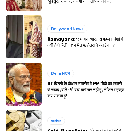
खूबसूरत तस्वीरें, सादगी ने जीता फैंस का दिल
Bollywood News
Ramayana: ‘रामायण’ भारत से पहले विदेशों में
क्यों होगी रिलीज? नमित मल्होत्रा ने बताई वजह
Delhi NCR
IIT दिल्ली के दीक्षांत समारोह में PM मोदी का छात्रों
से संवाद, बोले- ‘मैं बाबा बागेश्वर नहीं हूं, लेकिन महसूस
कर सकता हूं’
कारोबार
Gold-Silver Rate: सोने-चांदी की कीमतों में