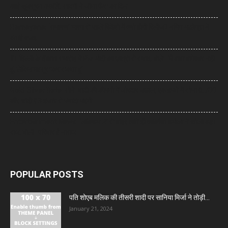
आईं खूबसूरत तस्वीरें, सादगी ने जीता फैंस का दिल
Ramayana: ‘रामायण’ भारत से पहले विदेशों में क्यों होगी रिलीज? नमित मल्होत्रा ने
बताई वजह
IIT दिल्ली के दीक्षांत समारोह में PM मोदी का छात्रों से संवाद, बोले- ‘मैं बाबा बागेश्वर नहीं
हूं, लेकिन महसूस कर सकता हूं’
Gold-Silver Rate: सोने-चांदी की कीमतों में जोरदार उछाल, एक हफ्ते में सोना ₹6,700
और चांदी ₹13 हजार से ज्यादा महंगी
Entertainment News: ‘लॉकअप 2’ से बाहर आते ही आकांक्षा चमोला ने खोला बड़ा
राज, बोलीं- परिवार है नाराज
POPULAR POSTS
पति शोएब मलिक की तीसरी शादी पर सानिया मिर्जा ने तोड़ी...
January 21, 2024