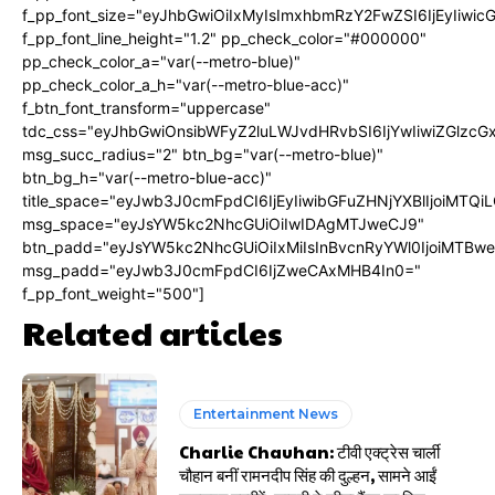
f_pp_font_size="eyJhbGwiOiIxMyIsImxhbmRzY2FwZSI6IjEyIiwi
f_pp_font_line_height="1.2" pp_check_color="#000000"
pp_check_color_a="var(--metro-blue)"
pp_check_color_a_h="var(--metro-blue-acc)"
f_btn_font_transform="uppercase"
tdc_css="eyJhbGwiOnsibWFyZ2luLWJvdHRvbSI6IjYwIiwiZGlz
msg_succ_radius="2" btn_bg="var(--metro-blue)"
btn_bg_h="var(--metro-blue-acc)"
title_space="eyJwb3J0cmFpdCI6IjEyIiwibGFuZHNjYXBlIjoiMTQi
msg_space="eyJsYW5kc2NhcGUiOiIwIDAgMTJweCJ9"
btn_padd="eyJsYW5kc2NhcGUiOiIxMiIsInBvcnRyYWl0IjoiMTBw
msg_padd="eyJwb3J0cmFpdCI6IjZweCAxMHB4In0="
f_pp_font_weight="500"]
Related articles
Entertainment News
Charlie Chauhan: टीवी एक्ट्रेस चार्ली
चौहान बनीं रामनदीप सिंह की दुल्हन, सामने आईं