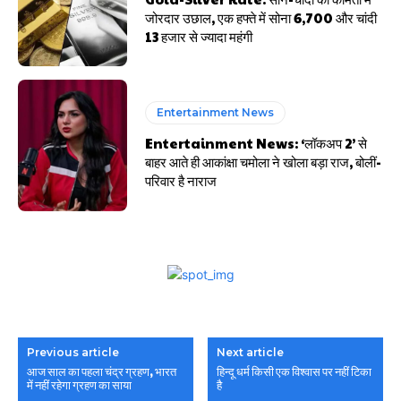
जोरदार उछाल, एक हफ्ते में सोना ₹6,700 और चांदी
₹13 हजार से ज्यादा महंगी
Entertainment News
Entertainment News: ‘लॉकअप 2’ से
बाहर आते ही आकांक्षा चमोला ने खोला बड़ा राज, बोलीं-
परिवार है नाराज
Previous article
Next article
आज साल का पहला चंद्र ग्रहण, भारत
हिन्दू धर्म किसी एक विश्वास पर नहीं टिका
में नहीं रहेगा ग्रहण का साया
है