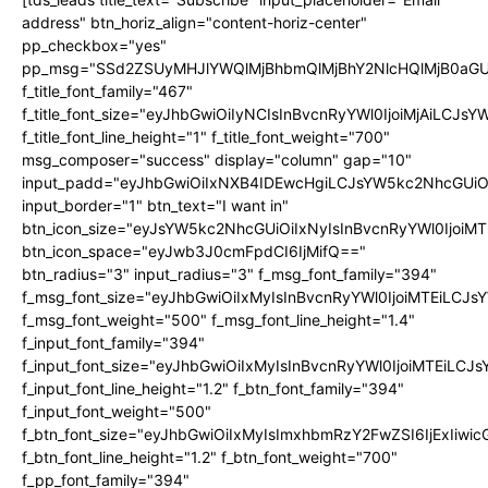
address" btn_horiz_align="content-horiz-center"
pp_checkbox="yes"
pp_msg="SSd2ZSUyMHJlYWQlMjBhbmQlMjBhY2NlcHQlMjB0aGU
f_title_font_family="467"
f_title_font_size="eyJhbGwiOiIyNCIsInBvcnRyYWl0IjoiMjAiLCJs
f_title_font_line_height="1" f_title_font_weight="700"
msg_composer="success" display="column" gap="10"
input_padd="eyJhbGwiOiIxNXB4IDEwcHgiLCJsYW5kc2NhcGUiO
input_border="1" btn_text="I want in"
btn_icon_size="eyJsYW5kc2NhcGUiOiIxNyIsInBvcnRyYWl0IjoiMT
btn_icon_space="eyJwb3J0cmFpdCI6IjMifQ=="
btn_radius="3" input_radius="3" f_msg_font_family="394"
f_msg_font_size="eyJhbGwiOiIxMyIsInBvcnRyYWl0IjoiMTEiLCJ
f_msg_font_weight="500" f_msg_font_line_height="1.4"
f_input_font_family="394"
f_input_font_size="eyJhbGwiOiIxMyIsInBvcnRyYWl0IjoiMTEiLC
f_input_font_line_height="1.2" f_btn_font_family="394"
f_input_font_weight="500"
f_btn_font_size="eyJhbGwiOiIxMyIsImxhbmRzY2FwZSI6IjExIiw
f_btn_font_line_height="1.2" f_btn_font_weight="700"
f_pp_font_family="394"