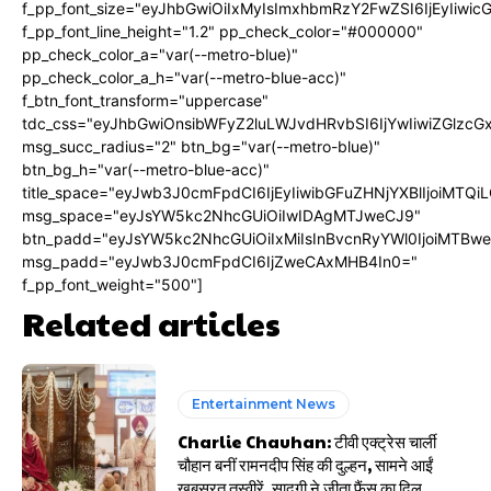
f_pp_font_size="eyJhbGwiOiIxMyIsImxhbmRzY2FwZSI6IjEyIiwi
f_pp_font_line_height="1.2" pp_check_color="#000000"
pp_check_color_a="var(--metro-blue)"
pp_check_color_a_h="var(--metro-blue-acc)"
f_btn_font_transform="uppercase"
tdc_css="eyJhbGwiOnsibWFyZ2luLWJvdHRvbSI6IjYwIiwiZGlz
msg_succ_radius="2" btn_bg="var(--metro-blue)"
btn_bg_h="var(--metro-blue-acc)"
title_space="eyJwb3J0cmFpdCI6IjEyIiwibGFuZHNjYXBlIjoiMTQi
msg_space="eyJsYW5kc2NhcGUiOiIwIDAgMTJweCJ9"
btn_padd="eyJsYW5kc2NhcGUiOiIxMiIsInBvcnRyYWl0IjoiMTBw
msg_padd="eyJwb3J0cmFpdCI6IjZweCAxMHB4In0="
f_pp_font_weight="500"]
Related articles
Entertainment News
Charlie Chauhan: टीवी एक्ट्रेस चार्ली
चौहान बनीं रामनदीप सिंह की दुल्हन, सामने आईं
खूबसूरत तस्वीरें, सादगी ने जीता फैंस का दिल