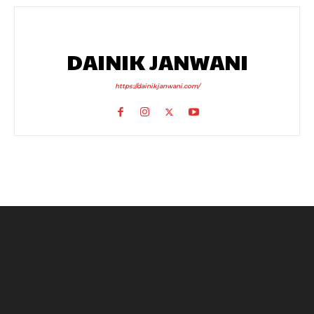
DAINIK JANWANI
https://dainikjanwani.com/
Charlie Chauhan: टीवी एक्ट्रेस चार्ली चौहान बनीं रामनदीप सिंह की दुल्हन, सामने
आईं खूबसूरत तस्वीरें, सादगी ने जीता फैंस का दिल