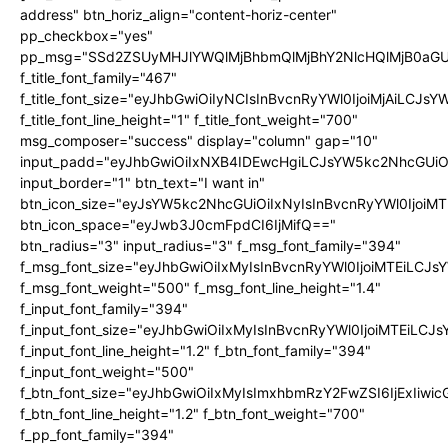
address" btn_horiz_align="content-horiz-center"
pp_checkbox="yes"
pp_msg="SSd2ZSUyMHJlYWQlMjBhbmQlMjBhY2NlcHQlMjB0aGU
f_title_font_family="467"
f_title_font_size="eyJhbGwiOiIyNCIsInBvcnRyYWl0IjoiMjAiLCJs
f_title_font_line_height="1" f_title_font_weight="700"
msg_composer="success" display="column" gap="10"
input_padd="eyJhbGwiOiIxNXB4IDEwcHgiLCJsYW5kc2NhcGUiO
input_border="1" btn_text="I want in"
btn_icon_size="eyJsYW5kc2NhcGUiOiIxNyIsInBvcnRyYWl0IjoiMT
btn_icon_space="eyJwb3J0cmFpdCI6IjMifQ=="
btn_radius="3" input_radius="3" f_msg_font_family="394"
f_msg_font_size="eyJhbGwiOiIxMyIsInBvcnRyYWl0IjoiMTEiLCJ
f_msg_font_weight="500" f_msg_font_line_height="1.4"
f_input_font_family="394"
f_input_font_size="eyJhbGwiOiIxMyIsInBvcnRyYWl0IjoiMTEiLC
f_input_font_line_height="1.2" f_btn_font_family="394"
f_input_font_weight="500"
f_btn_font_size="eyJhbGwiOiIxMyIsImxhbmRzY2FwZSI6IjExIiw
f_btn_font_line_height="1.2" f_btn_font_weight="700"
f_pp_font_family="394"