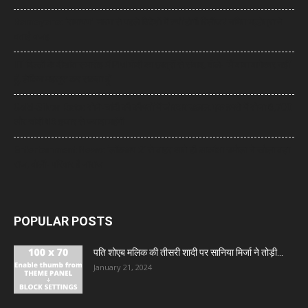
Ramayana: ‘रामायण’ भारत से पहले विदेशों में क्यों होगी रिलीज? नमित मल्होत्रा ने
बताई वजह
IIT दिल्ली के दीक्षांत समारोह में PM मोदी का छात्रों से संवाद, बोले- ‘मैं बाबा बागेश्वर नहीं
हूं, लेकिन महसूस कर सकता हूं’
Gold-Silver Rate: सोने-चांदी की कीमतों में जोरदार उछाल, एक हफ्ते में सोना ₹6,700
और चांदी ₹13 हजार से ज्यादा महंगी
Entertainment News: ‘लॉकअप 2’ से बाहर आते ही आकांक्षा चमोला ने खोला बड़ा
राज, बोलीं- परिवार है नाराज
POPULAR POSTS
पति शोएब मलिक की तीसरी शादी पर सानिया मिर्जा ने तोड़ी...
January 21, 2024