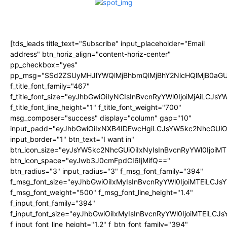
[tds_leads title_text="Subscribe" input_placeholder="Email
address" btn_horiz_align="content-horiz-center"
pp_checkbox="yes"
pp_msg="SSd2ZSUyMHJlYWQlMjBhbmQlMjBhY2NlcHQlMjB0aGU
f_title_font_family="467"
f_title_font_size="eyJhbGwiOiIyNCIsInBvcnRyYWl0IjoiMjAiLCJs
f_title_font_line_height="1" f_title_font_weight="700"
msg_composer="success" display="column" gap="10"
input_padd="eyJhbGwiOiIxNXB4IDEwcHgiLCJsYW5kc2NhcGUiO
input_border="1" btn_text="I want in"
btn_icon_size="eyJsYW5kc2NhcGUiOiIxNyIsInBvcnRyYWl0IjoiMT
btn_icon_space="eyJwb3J0cmFpdCI6IjMifQ=="
btn_radius="3" input_radius="3" f_msg_font_family="394"
f_msg_font_size="eyJhbGwiOiIxMyIsInBvcnRyYWl0IjoiMTEiLCJ
f_msg_font_weight="500" f_msg_font_line_height="1.4"
f_input_font_family="394"
f_input_font_size="eyJhbGwiOiIxMyIsInBvcnRyYWl0IjoiMTEiLC
f_input_font_line_height="1.2" f_btn_font_family="394"