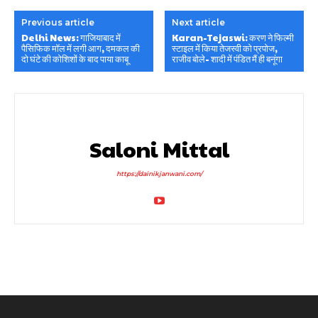
Previous article
Next article
Delhi News: गाजियाबाद में
Karan-Tejaswi: करण ने फिल्मी
पैसिफिक मॉल में लगी आग, दमकल की
स्टाइल में किया तेजस्वी को प्रपोज,
दो घंटे की कोशिशों के बाद पाया काबू
राजीव बोले- शादी में पंडित मैं ही बनूंगा
Saloni Mittal
https://dainikjanwani.com/