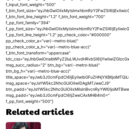
f_input_font_weight="500"
f_btn_font_size="eyJhbGwiOiIxMyIsImxhbmRzY2FwZSI6IjExIiw
f_btn_font_line_height="1.2" f_btn_font_weight="700"
f_pp_font_family="394"
f_pp_font_size="eyJhbGwiOiIxMyIsImxhbmRzY2FwZSI6IjEyIiwi
f_pp_font_line_height="1.2" pp_check_color="#000000"
pp_check_color_a="var(--metro-blue)"
pp_check_color_a_h="var(--metro-blue-acc)"
f_btn_font_transform="uppercase"
tdc_css="eyJhbGwiOnsibWFyZ2luLWJvdHRvbSI6IjYwIiwiZGlz
msg_succ_radius="2" btn_bg="var(--metro-blue)"
btn_bg_h="var(--metro-blue-acc)"
title_space="eyJwb3J0cmFpdCI6IjEyIiwibGFuZHNjYXBlIjoiMTQi
msg_space="eyJsYW5kc2NhcGUiOiIwIDAgMTJweCJ9"
btn_padd="eyJsYW5kc2NhcGUiOiIxMiIsInBvcnRyYWl0IjoiMTBw
msg_padd="eyJwb3J0cmFpdCI6IjZweCAxMHB4In0="
f_pp_font_weight="500"]
Related articles