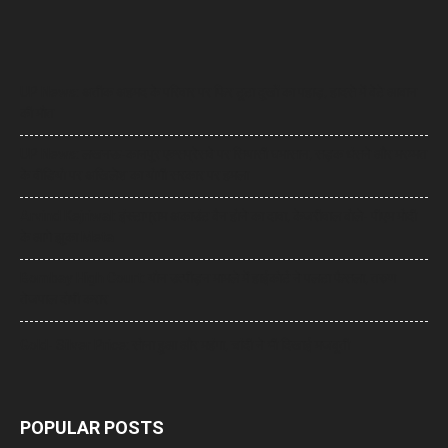
UP News: अतीक अहमद के परिवार पर फिर टूटा दुखों का पहाड़, हादसे में बेटे आबान
की मौत
UP News: लखनऊ-कानपुर एक्सप्रेसवे पर सियासी घमासान, सड़क धंसने और मरम्मत
के वीडियो पर अखिलेश का योगी सरकार पर हमला
Arvind Kejriwal: इंस्टाग्राम अकाउंट बैन होने का दावा, केजरीवाल बोले- पीएम मोदी
के आगे झुका Meta
Bombay High Court: यौन उत्पीड़न मामले में हाईकोर्ट ने पलटा फैसला, तरुण
तेजपाल दोषी करार
Gold- Silver Price: सोना हुआ और महंगा, चांदी ने भी दिखाई मजबूती
POPULAR POSTS