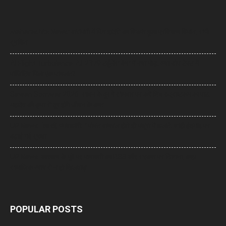
Maharashta News: बारामती में फिर हादसे का शिकार हुआ प्रशिक्षण विमान, सभी
सुरक्षित
AI Flight Turbulence: AI-2379 टर्बुलेंस केस में नया मोड़, क्या डोप टेस्ट में
पॉजिटिव मिला एक पायलट?
Sawan Somwar 2026: सावन के दूसरे सोमवार पर करें शिव रुद्राष्टकम का पाठ,
महादेव की कृपा से दूर होंगे जीवन के कष्ट
UP News: ‘आ रहे भगवाधारी…’ पोस्ट वायरल होते ही मथुरा में अलर्ट, शाही ईदगाह पर
बढ़ाई गई सुरक्षा
UP News: आरक्षण के मुद्दे पर मायावती का RSS और सरकार पर निशाना, कहा-
सामाजिक न्याय से न हो खिलवाड़
POPULAR POSTS