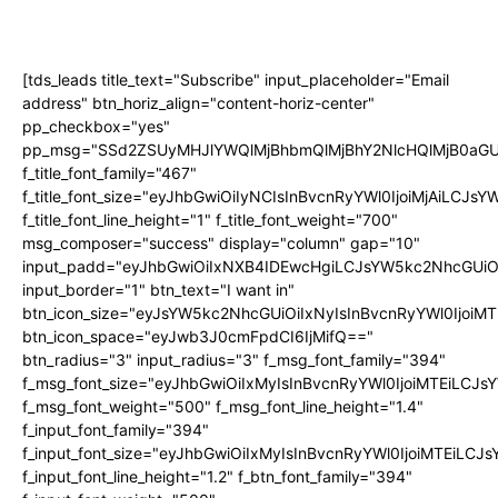
[tds_leads title_text="Subscribe" input_placeholder="Email
address" btn_horiz_align="content-horiz-center"
pp_checkbox="yes"
pp_msg="SSd2ZSUyMHJlYWQlMjBhbmQlMjBhY2NlcHQlMjB0aGU
f_title_font_family="467"
f_title_font_size="eyJhbGwiOiIyNCIsInBvcnRyYWl0IjoiMjAiLCJs
f_title_font_line_height="1" f_title_font_weight="700"
msg_composer="success" display="column" gap="10"
input_padd="eyJhbGwiOiIxNXB4IDEwcHgiLCJsYW5kc2NhcGUiO
input_border="1" btn_text="I want in"
btn_icon_size="eyJsYW5kc2NhcGUiOiIxNyIsInBvcnRyYWl0IjoiMT
btn_icon_space="eyJwb3J0cmFpdCI6IjMifQ=="
btn_radius="3" input_radius="3" f_msg_font_family="394"
f_msg_font_size="eyJhbGwiOiIxMyIsInBvcnRyYWl0IjoiMTEiLCJ
f_msg_font_weight="500" f_msg_font_line_height="1.4"
f_input_font_family="394"
f_input_font_size="eyJhbGwiOiIxMyIsInBvcnRyYWl0IjoiMTEiLC
f_input_font_line_height="1.2" f_btn_font_family="394"