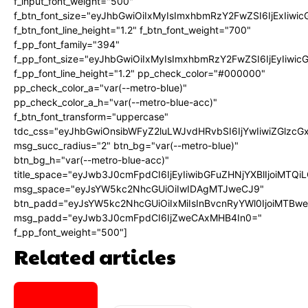
f_input_font_weight="500"
f_btn_font_size="eyJhbGwiOiIxMyIsImxhbmRzY2FwZSI6IjExIiw
f_btn_font_line_height="1.2" f_btn_font_weight="700"
f_pp_font_family="394"
f_pp_font_size="eyJhbGwiOiIxMyIsImxhbmRzY2FwZSI6IjEyIiwi
f_pp_font_line_height="1.2" pp_check_color="#000000"
pp_check_color_a="var(--metro-blue)"
pp_check_color_a_h="var(--metro-blue-acc)"
f_btn_font_transform="uppercase"
tdc_css="eyJhbGwiOnsibWFyZ2luLWJvdHRvbSI6IjYwIiwiZGlz
msg_succ_radius="2" btn_bg="var(--metro-blue)"
btn_bg_h="var(--metro-blue-acc)"
title_space="eyJwb3J0cmFpdCI6IjEyIiwibGFuZHNjYXBlIjoiMTQi
msg_space="eyJsYW5kc2NhcGUiOiIwIDAgMTJweCJ9"
btn_padd="eyJsYW5kc2NhcGUiOiIxMiIsInBvcnRyYWl0IjoiMTBw
msg_padd="eyJwb3J0cmFpdCI6IjZweCAxMHB4In0="
f_pp_font_weight="500"]
Related articles