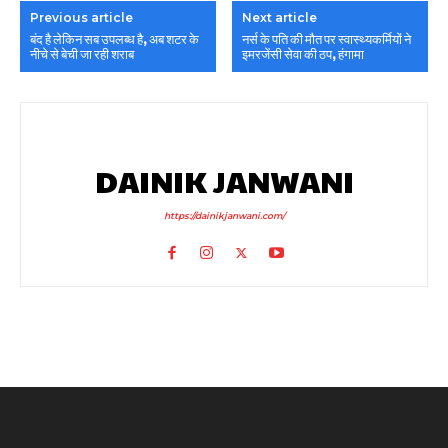
Previous article
Next article
बंद है लेकिन सब उपलब्ध है, अब शटर के
नर्स के पति की मौत पर स्वास्थ्यकर्मियों ने
नीचे से बेची जा रही शराब
इमरजेंसी सेवा की ठप, हंगामा
DAINIK JANWANI
https://dainikjanwani.com/