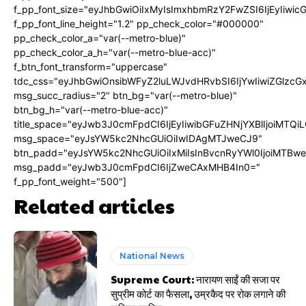
f_pp_font_size="eyJhbGwiOiIxMyIsImxhbmRzY2FwZSI6IjEyIiwi
f_pp_font_line_height="1.2" pp_check_color="#000000"
pp_check_color_a="var(--metro-blue)"
pp_check_color_a_h="var(--metro-blue-acc)"
f_btn_font_transform="uppercase"
tdc_css="eyJhbGwiOnsibWFyZ2luLWJvdHRvbSI6IjYwIiwiZGlz
msg_succ_radius="2" btn_bg="var(--metro-blue)"
btn_bg_h="var(--metro-blue-acc)"
title_space="eyJwb3J0cmFpdCI6IjEyIiwibGFuZHNjYXBlIjoiMTQi
msg_space="eyJsYW5kc2NhcGUiOiIwIDAgMTJweCJ9"
btn_padd="eyJsYW5kc2NhcGUiOiIxMiIsInBvcnRyYWl0IjoiMTBw
msg_padd="eyJwb3J0cmFpdCI6IjZweCAxMHB4In0="
f_pp_font_weight="500"]
Related articles
National News
Supreme Court: नारायण साईं की सजा पर
सुप्रीम कोर्ट का फैसला, उम्रकैद पर रोक लगाने की