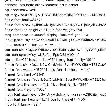
address" btn_horiz_align="content-horiz-center"
pp_checkbox="yes"
pp_msg="SSd2ZSUyMHJlYWQlMjBhbmQlMjBhY2NlcHQlMjB0aGU
f_title_font_family="467"
f_title_font_size="eyJhbGwiOiIyNCIsInBvcnRyYWl0IjoiMjAiLCJs
f_title_font_line_height="1" f_title_font_weight="700"
msg_composer="success" display="column" gap="10"
input_padd="eyJhbGwiOiIxNXB4IDEwcHgiLCJsYW5kc2NhcGUiO
input_border="1" btn_text="I want in"
btn_icon_size="eyJsYW5kc2NhcGUiOiIxNyIsInBvcnRyYWl0IjoiMT
btn_icon_space="eyJwb3J0cmFpdCI6IjMifQ=="
btn_radius="3" input_radius="3" f_msg_font_family="394"
f_msg_font_size="eyJhbGwiOiIxMyIsInBvcnRyYWl0IjoiMTEiLCJ
f_msg_font_weight="500" f_msg_font_line_height="1.4"
f_input_font_family="394"
f_input_font_size="eyJhbGwiOiIxMyIsInBvcnRyYWl0IjoiMTEiLC
f_input_font_line_height="1.2" f_btn_font_family="394"
f_input_font_weight="500"
f_btn_font_size="eyJhbGwiOiIxMyIsImxhbmRzY2FwZSI6IjExIiw
f_btn_font_line_height="1.2" f_btn_font_weight="700"
f_pp_font_family="394"