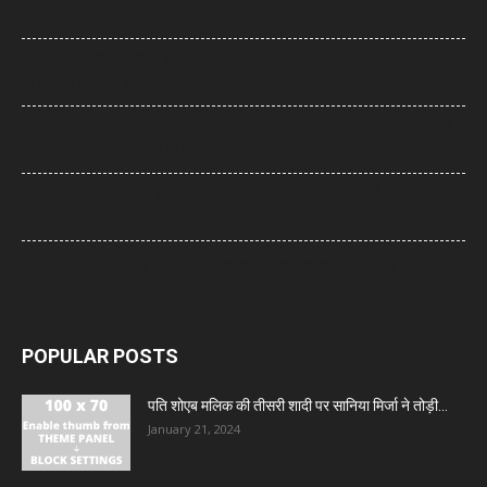
रोक लगाने की याचिका खारिज
UP News: सीएम योगी का अखिलेश यादव पर हमला, बोले- ‘कुछ लोग उम्र बढ़ने के बाद
भी बच्चे ही बने रहते हैं’
UP: विज्ञापन खर्च और एक्सप्रेसवे को लेकर अखिलेश का योगी सरकार पर हमला, बोले-
7,000 करोड़ से बन सकती थीं विश्वस्तरीय यूनिवर्सिटियां
Jharkhand Protest: झारखंड के प्रदर्शनकारी छात्रों के समर्थन में उतरी CJP,
प्रतिनिधिमंडल करेगा मुलाकात
World News: थाईलैंड के स्कूल में गोलीबारी, 6 लोगों की मौत, कई घायल
POPULAR POSTS
पति शोएब मलिक की तीसरी शादी पर सानिया मिर्जा ने तोड़ी...
January 21, 2024