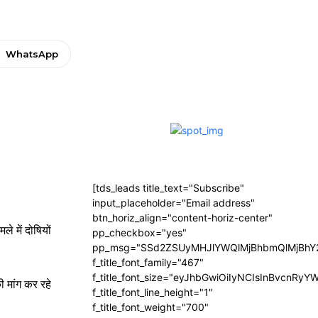
WhatsApp
[tds_leads title_text="Subscribe"
input_placeholder="Email address"
btn_horiz_align="content-horiz-center"
 में दोषियों
pp_checkbox="yes"
pp_msg="SSd2ZSUyMHJlYWQlMjBhbmQlMjBhY2
f_title_font_family="467"
f_title_font_size="eyJhbGwiOiIyNCIsInBvcnRyY
ी मांग कर रहे
f_title_font_line_height="1"
f_title_font_weight="700"