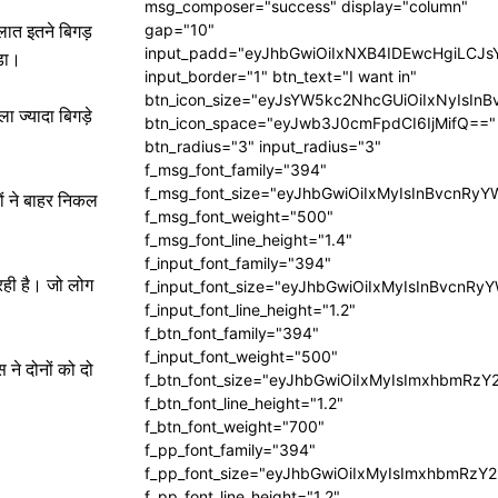
msg_composer="success" display="column"
gap="10"
लात इतने बिगड़
input_padd="eyJhbGwiOiIxNXB4IDEwcHgiLCJ
ड़ा।
input_border="1" btn_text="I want in"
btn_icon_size="eyJsYW5kc2NhcGUiOiIxNyIsInB
ा ज्यादा बिगड़े
btn_icon_space="eyJwb3J0cmFpdCI6IjMifQ=="
btn_radius="3" input_radius="3"
f_msg_font_family="394"
f_msg_font_size="eyJhbGwiOiIxMyIsInBvcnRyY
ों ने बाहर निकल
f_msg_font_weight="500"
f_msg_font_line_height="1.4"
f_input_font_family="394"
रही है। जो लोग
f_input_font_size="eyJhbGwiOiIxMyIsInBvcnRy
f_input_font_line_height="1.2"
f_btn_font_family="394"
f_input_font_weight="500"
 ने दोनों को दो
f_btn_font_size="eyJhbGwiOiIxMyIsImxhbmRzY
f_btn_font_line_height="1.2"
f_btn_font_weight="700"
f_pp_font_family="394"
f_pp_font_size="eyJhbGwiOiIxMyIsImxhbmRzY2
f_pp_font_line_height="1.2"