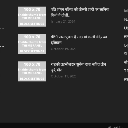
पति शोएब मलिक की तीसरी शादी पर सानिया
M
मिर्जा ने तोड़ी...
N
January 21, 2024
U
ता
450 साल पुराना है सदर मां काली मंदिर का
इतिहास
Bi
October 19, 2020
लोग
S
सं
रुड़की तहसीलदार सुनैना राणा सहित तीन
डूबे, मौत
T
य
October 11, 2020
ल
थन
About Us.