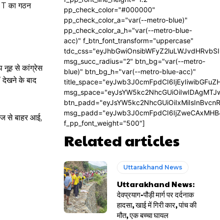
SIT का गठन
pp_check_color="#000000"
pp_check_color_a="var(--metro-blue)"
pp_check_color_a_h="var(--metro-blue-
acc)" f_btn_font_transform="uppercase"
tdc_css="eyJhbGwiOnsibWFyZ2luLWJvdHRvbS
msg_succ_radius="2" btn_bg="var(--metro-
नूह से कांग्रेस
blue)" btn_bg_h="var(--metro-blue-acc)"
 देखने के बाद
title_space="eyJwb3J0cmFpdCI6IjEyIiwibGFuZ
msg_space="eyJsYW5kc2NhcGUiOiIwIDAgMTJ
btn_padd="eyJsYW5kc2NhcGUiOiIxMiIsInBvcn
msg_padd="eyJwb3J0cmFpdCI6IjZweCAxMHB
ज से बाहर आई,
f_pp_font_weight="500"]
Related articles
Uttarakhand News
Uttarakhand News:
देवप्रयाग-पौड़ी मार्ग पर दर्दनाक
हादसा, खाई में गिरी कार, पांच की
मौत, एक बच्चा घायल