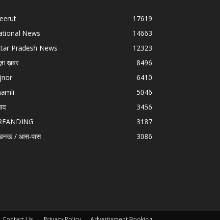
eerut
17619
ational News
14663
ttar Pradesh News
12323
ज़ा ख़बर
8496
jnor
6410
hamli
5046
वाद
3456
REANDING
3187
खनऊ / आस-पास
3086
Contact Us.
Privacy Policy
Advertisment Booking