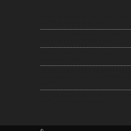
Uttarakhand News: देवप्रयाग-पौड़ी मार्ग पर दर्दनाक हादसा,
खाई में गिरी कार, पांच की मौत, एक बच्चा घायल
Supreme Court: नारायण साईं की सजा पर सुप्रीम कोर्ट का
फैसला, उम्रकैद पर रोक लगाने की याचिका खारिज
UP News: सीएम योगी का अखिलेश यादव पर हमला, बोले- ‘कुछ 
उम्र बढ़ने के बाद भी बच्चे ही बने रहते हैं’
UP: विज्ञापन खर्च और एक्सप्रेसवे को लेकर अखिलेश का योगी
सरकार पर हमला, बोले- 7,000 करोड़ से बन सकती थीं विश्वस्तरी
यूनिवर्सिटियां
Jharkhand Protest: झारखंड के प्रदर्शनकारी छात्रों के समर्
में उतरी CJP, प्रतिनिधिमंडल करेगा मुलाकात
©