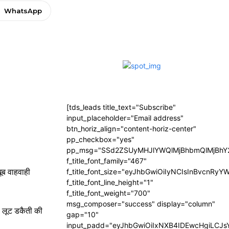
WhatsApp
[tds_leads title_text="Subscribe"
input_placeholder="Email address"
btn_horiz_align="content-horiz-center"
pp_checkbox="yes"
pp_msg="SSd2ZSUyMHJlYWQlMjBhbmQlMjBhY2
f_title_font_family="467"
ूब वाहवाही
f_title_font_size="eyJhbGwiOiIyNCIsInBvcnRyY
f_title_font_line_height="1"
f_title_font_weight="700"
msg_composer="success" display="column"
ा लूट डकैती की
gap="10"
input_padd="eyJhbGwiOiIxNXB4IDEwcHgiLCJ