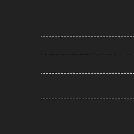
Uttarakhand News: देवप्रयाग-पौड़ी मार्ग पर दर्दनाक हादसा,
खाई में गिरी कार, पांच की मौत, एक बच्चा घायल
Supreme Court: नारायण साईं की सजा पर सुप्रीम कोर्ट का
फैसला, उम्रकैद पर रोक लगाने की याचिका खारिज
UP News: सीएम योगी का अखिलेश यादव पर हमला, बोले- ‘कुछ 
उम्र बढ़ने के बाद भी बच्चे ही बने रहते हैं’
UP: विज्ञापन खर्च और एक्सप्रेसवे को लेकर अखिलेश का योगी
सरकार पर हमला, बोले- 7,000 करोड़ से बन सकती थीं विश्वस्तरी
यूनिवर्सिटियां
Jharkhand Protest: झारखंड के प्रदर्शनकारी छात्रों के समर्
में उतरी CJP, प्रतिनिधिमंडल करेगा मुलाकात