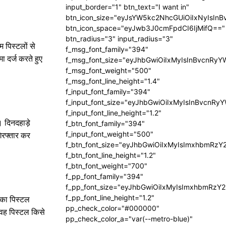
input_border="1" btn_text="I want in"
btn_icon_size="eyJsYW5kc2NhcGUiOiIxNyIsInB
btn_icon_space="eyJwb3J0cmFpdCI6IjMifQ=="
btn_radius="3" input_radius="3"
 पिस्टलों से
f_msg_font_family="394"
ा दर्ज करते हुए
f_msg_font_size="eyJhbGwiOiIxMyIsInBvcnRyY
f_msg_font_weight="500"
f_msg_font_line_height="1.4"
f_input_font_family="394"
f_input_font_size="eyJhbGwiOiIxMyIsInBvcnRy
f_input_font_line_height="1.2"
ए। दिनदहाड़े
f_btn_font_family="394"
f_input_font_weight="500"
िरफ्तार कर
f_btn_font_size="eyJhbGwiOiIxMyIsImxhbmRzY
f_btn_font_line_height="1.2"
f_btn_font_weight="700"
f_pp_font_family="394"
f_pp_font_size="eyJhbGwiOiIxMyIsImxhbmRzY2
f_pp_font_line_height="1.2"
 का पिस्टल
pp_check_color="#000000"
 वह पिस्टल किसे
pp_check_color_a="var(--metro-blue)"