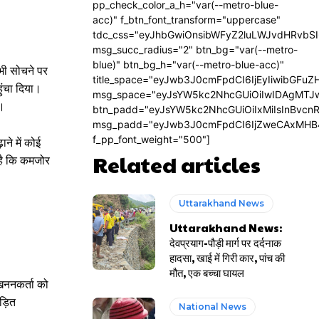
pp_check_color_a_h="var(--metro-blue-
acc)" f_btn_font_transform="uppercase"
tdc_css="eyJhbGwiOnsibWFyZ2luLWJvdHRvbS
msg_succ_radius="2" btn_bg="var(--metro-
blue)" btn_bg_h="var(--metro-blue-acc)"
भी सोचने पर
title_space="eyJwb3J0cmFpdCI6IjEyIiwibGFuZ
ुंचा दिया।
msg_space="eyJsYW5kc2NhcGUiOiIwIDAgMTJ
े।
btn_padd="eyJsYW5kc2NhcGUiOiIxMiIsInBvcn
msg_padd="eyJwb3J0cmFpdCI6IjZweCAxMHB
f_pp_font_weight="500"]
ने में कोई
Related articles
 है कि कमजोर
Uttarakhand News
Uttarakhand News:
देवप्रयाग-पौड़ी मार्ग पर दर्दनाक
हादसा, खाई में गिरी कार, पांच की
मौत, एक बच्चा घायल
खननकर्ता को
ीड़ित
National News