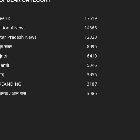
eerut
17619
ational News
14663
ttar Pradesh News
12323
ज़ा ख़बर
8496
jnor
6410
hamli
5046
वाद
3456
REANDING
3187
खनऊ / आस-पास
3086