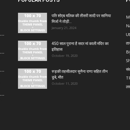
पति शोएब मलिक की तीसरी शादी पर सानिया
M
मिर्जा ने तोड़ी...
N
January 21, 2024
U
ता
450 साल पुराना है सदर मां काली मंदिर का
इतिहास
Bi
October 19, 2020
लोग
S
सं
रुड़की तहसीलदार सुनैना राणा सहित तीन
डूबे, मौत
T
य
October 11, 2020
ल
थन