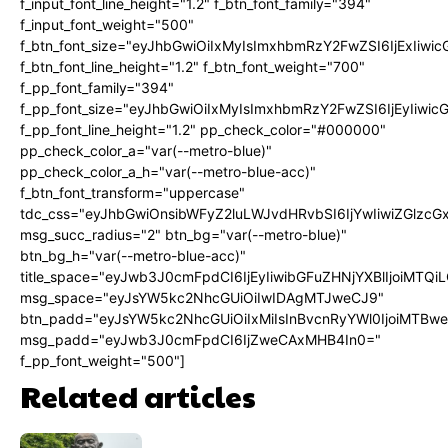
f_input_font_line_height="1.2" f_btn_font_family="394"
f_input_font_weight="500"
f_btn_font_size="eyJhbGwiOiIxMyIsImxhbmRzY2FwZSI6IjExIiw
f_btn_font_line_height="1.2" f_btn_font_weight="700"
f_pp_font_family="394"
f_pp_font_size="eyJhbGwiOiIxMyIsImxhbmRzY2FwZSI6IjEyIiwi
f_pp_font_line_height="1.2" pp_check_color="#000000"
pp_check_color_a="var(--metro-blue)"
pp_check_color_a_h="var(--metro-blue-acc)"
f_btn_font_transform="uppercase"
tdc_css="eyJhbGwiOnsibWFyZ2luLWJvdHRvbSI6IjYwIiwiZGlz
msg_succ_radius="2" btn_bg="var(--metro-blue)"
btn_bg_h="var(--metro-blue-acc)"
title_space="eyJwb3J0cmFpdCI6IjEyIiwibGFuZHNjYXBlIjoiMTQi
msg_space="eyJsYW5kc2NhcGUiOiIwIDAgMTJweCJ9"
btn_padd="eyJsYW5kc2NhcGUiOiIxMiIsInBvcnRyYWl0IjoiMTBw
msg_padd="eyJwb3J0cmFpdCI6IjZweCAxMHB4In0="
f_pp_font_weight="500"]
Related articles