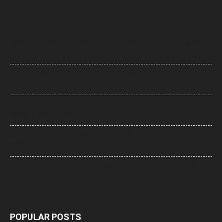
Delhi News: संसद परिसर में विपक्ष का प्रदर्शन, अमित शाह से सदन में जवाब देने की
मांग तेज
Delhi Weather: दिल्ली-NCR में बारिश का दौर जारी, 15 अगस्त तक राहत के
आसार, 11 अगस्त को यलो अलर्ट
Share Market Today: शेयर बाजार में हल्की तेजी, सेंसेक्स 177 अंक चढ़ा,फार्मा
और आईटी शेयरों में खरीदारी
Maharashta News: बारामती में फिर हादसे का शिकार हुआ प्रशिक्षण विमान, सभी
सुरक्षित
AI Flight Turbulence: AI-2379 टर्बुलेंस केस में नया मोड़, क्या डोप टेस्ट में
पॉजिटिव मिला एक पायलट?
POPULAR POSTS