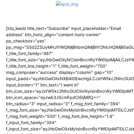
[tds_leads title_text="Subscribe" input_placeholder="Email
address" btn_horiz_align="content-horiz-center"
pp_checkbox="yes"
pp_msg="SSd2ZSUyMHJlYWQlMjBhbmQlMjBhY2NlcHQlMjB0aGU
f_title_font_family="467"
f_title_font_size="eyJhbGwiOiIyNCIsInBvcnRyYWl0IjoiMjAiLCJs
f_title_font_line_height="1" f_title_font_weight="700"
msg_composer="success" display="column" gap="10"
input_padd="eyJhbGwiOiIxNXB4IDEwcHgiLCJsYW5kc2NhcGUiO
input_border="1" btn_text="I want in"
btn_icon_size="eyJsYW5kc2NhcGUiOiIxNyIsInBvcnRyYWl0IjoiMT
btn_icon_space="eyJwb3J0cmFpdCI6IjMifQ=="
btn_radius="3" input_radius="3" f_msg_font_family="394"
f_msg_font_size="eyJhbGwiOiIxMyIsInBvcnRyYWl0IjoiMTEiLCJ
f_msg_font_weight="500" f_msg_font_line_height="1.4"
f_input_font_family="394"
f_input_font_size="eyJhbGwiOiIxMyIsInBvcnRyYWl0IjoiMTEiLC