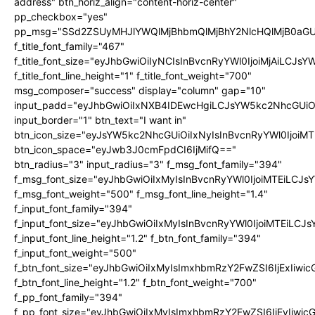
address" btn_horiz_align="content-horiz-center"
pp_checkbox="yes"
pp_msg="SSd2ZSUyMHJlYWQlMjBhbmQlMjBhY2NlcHQlMjB0aGU
f_title_font_family="467"
f_title_font_size="eyJhbGwiOiIyNCIsInBvcnRyYWl0IjoiMjAiLCJs
f_title_font_line_height="1" f_title_font_weight="700"
msg_composer="success" display="column" gap="10"
input_padd="eyJhbGwiOiIxNXB4IDEwcHgiLCJsYW5kc2NhcGUiO
input_border="1" btn_text="I want in"
btn_icon_size="eyJsYW5kc2NhcGUiOiIxNyIsInBvcnRyYWl0IjoiMT
btn_icon_space="eyJwb3J0cmFpdCI6IjMifQ=="
btn_radius="3" input_radius="3" f_msg_font_family="394"
f_msg_font_size="eyJhbGwiOiIxMyIsInBvcnRyYWl0IjoiMTEiLCJ
f_msg_font_weight="500" f_msg_font_line_height="1.4"
f_input_font_family="394"
f_input_font_size="eyJhbGwiOiIxMyIsInBvcnRyYWl0IjoiMTEiLC
f_input_font_line_height="1.2" f_btn_font_family="394"
f_input_font_weight="500"
f_btn_font_size="eyJhbGwiOiIxMyIsImxhbmRzY2FwZSI6IjExIiw
f_btn_font_line_height="1.2" f_btn_font_weight="700"
f_pp_font_family="394"
f_pp_font_size="eyJhbGwiOiIxMyIsImxhbmRzY2FwZSI6IjEyIiwi