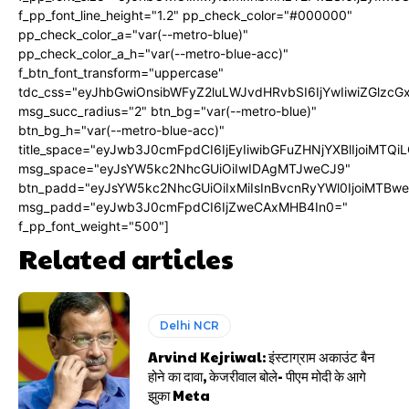
f_pp_font_line_height="1.2" pp_check_color="#000000"
pp_check_color_a="var(--metro-blue)"
pp_check_color_a_h="var(--metro-blue-acc)"
f_btn_font_transform="uppercase"
tdc_css="eyJhbGwiOnsibWFyZ2luLWJvdHRvbSI6IjYwIiwiZGlz
msg_succ_radius="2" btn_bg="var(--metro-blue)"
btn_bg_h="var(--metro-blue-acc)"
title_space="eyJwb3J0cmFpdCI6IjEyIiwibGFuZHNjYXBlIjoiMTQi
msg_space="eyJsYW5kc2NhcGUiOiIwIDAgMTJweCJ9"
btn_padd="eyJsYW5kc2NhcGUiOiIxMiIsInBvcnRyYWl0IjoiMTBw
msg_padd="eyJwb3J0cmFpdCI6IjZweCAxMHB4In0="
f_pp_font_weight="500"]
Related articles
Delhi NCR
Arvind Kejriwal: इंस्टाग्राम अकाउंट बैन
होने का दावा, केजरीवाल बोले- पीएम मोदी के आगे
झुका Meta