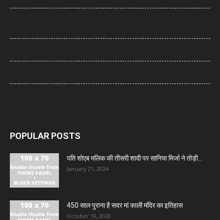
Bombay High Court: यौन उत्पीड़न मामले में हाईकोर्ट ने पलटा फैसला, तरुण
तेजपाल दोषी करार
Gold- Silver Price: सोना हुआ और महंगा, चांदी ने भी दिखाई मजबूती
Saharanpur News: कांवड़ यात्रा में सहारनपुर पुलिस निभा रही है सेवा की जिम्मेदारी
Saharanpur News: भारी बारिश में कच्चा मकान ढहा, मलबे में दबकर महिला की मौत
POPULAR POSTS
पति शोएब मलिक की तीसरी शादी पर सानिया मिर्जा ने तोड़ी...
January 21, 2024
450 साल पुराना है सदर मां काली मंदिर का इतिहास
October 19, 2020