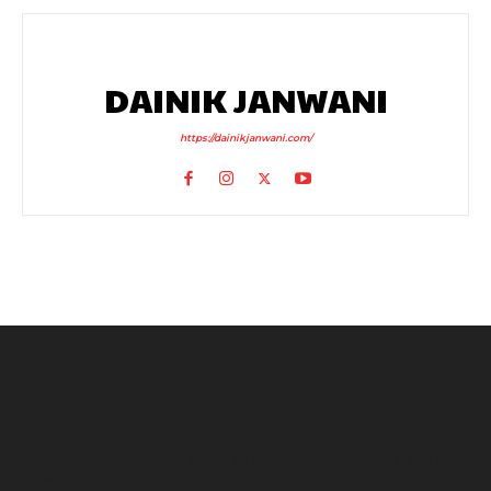
DAINIK JANWANI
https://dainikjanwani.com/
Arvind Kejriwal: इंस्टाग्राम अकाउंट बैन होने का दावा, केजरीवाल बोले- पीएम मोदी
के आगे झुका Meta