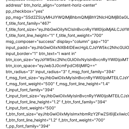
address" btn_horiz_align="content-horiz-center"
pp_checkbox="yes"
pp_msg="SSd2ZSUyMHJlYWQlMjBhbmQlMjBhY2NlcHQlMjB0aGU
f_title_font_family="467"
f_title_font_size="eyJhbGwiOiIyNCIsInBvcnRyYWl0IjoiMjAiLCJs
f_title_font_line_height="1" f_title_font_weight="700"
msg_composer="success" display="column" gap="10"
input_padd="eyJhbGwiOiIxNXB4IDEwcHgiLCJsYW5kc2NhcGUiO
input_border="1" btn_text="I want in"
btn_icon_size="eyJsYW5kc2NhcGUiOiIxNyIsInBvcnRyYWl0IjoiMT
btn_icon_space="eyJwb3J0cmFpdCI6IjMifQ=="
btn_radius="3" input_radius="3" f_msg_font_family="394"
f_msg_font_size="eyJhbGwiOiIxMyIsInBvcnRyYWl0IjoiMTEiLCJ
f_msg_font_weight="500" f_msg_font_line_height="1.4"
f_input_font_family="394"
f_input_font_size="eyJhbGwiOiIxMyIsInBvcnRyYWl0IjoiMTEiLC
f_input_font_line_height="1.2" f_btn_font_family="394"
f_input_font_weight="500"
f_btn_font_size="eyJhbGwiOiIxMyIsImxhbmRzY2FwZSI6IjExIiw
f_btn_font_line_height="1.2" f_btn_font_weight="700"
f_pp_font_family="394"