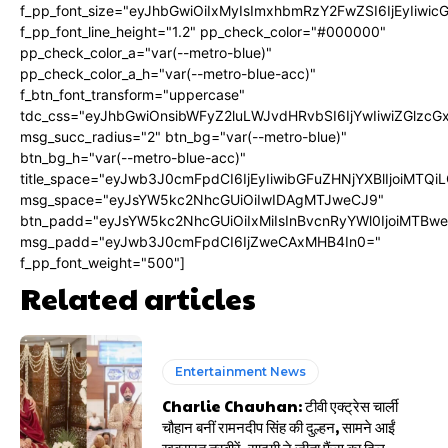
f_pp_font_size="eyJhbGwiOiIxMyIsImxhbmRzY2FwZSI6IjEyIiwi
f_pp_font_line_height="1.2" pp_check_color="#000000"
pp_check_color_a="var(--metro-blue)"
pp_check_color_a_h="var(--metro-blue-acc)"
f_btn_font_transform="uppercase"
tdc_css="eyJhbGwiOnsibWFyZ2luLWJvdHRvbSI6IjYwIiwiZGlz
msg_succ_radius="2" btn_bg="var(--metro-blue)"
btn_bg_h="var(--metro-blue-acc)"
title_space="eyJwb3J0cmFpdCI6IjEyIiwibGFuZHNjYXBlIjoiMTQi
msg_space="eyJsYW5kc2NhcGUiOiIwIDAgMTJweCJ9"
btn_padd="eyJsYW5kc2NhcGUiOiIxMiIsInBvcnRyYWl0IjoiMTBw
msg_padd="eyJwb3J0cmFpdCI6IjZweCAxMHB4In0="
f_pp_font_weight="500"]
Related articles
Entertainment News
Charlie Chauhan: टीवी एक्ट्रेस चार्ली
चौहान बनीं रामनदीप सिंह की दुल्हन, सामने आईं
खूबसूरत तस्वीरें, सादगी ने जीता फैंस का दिल