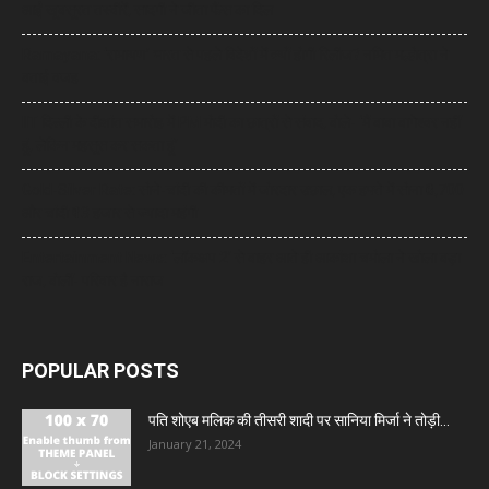
आईं खूबसूरत तस्वीरें, सादगी ने जीता फैंस का दिल
Ramayana: ‘रामायण’ भारत से पहले विदेशों में क्यों होगी रिलीज? नमित मल्होत्रा ने
बताई वजह
IIT दिल्ली के दीक्षांत समारोह में PM मोदी का छात्रों से संवाद, बोले- ‘मैं बाबा बागेश्वर नहीं
हूं, लेकिन महसूस कर सकता हूं’
Gold-Silver Rate: सोने-चांदी की कीमतों में जोरदार उछाल, एक हफ्ते में सोना ₹6,700
और चांदी ₹13 हजार से ज्यादा महंगी
Entertainment News: ‘लॉकअप 2’ से बाहर आते ही आकांक्षा चमोला ने खोला बड़ा
राज, बोलीं- परिवार है नाराज
POPULAR POSTS
पति शोएब मलिक की तीसरी शादी पर सानिया मिर्जा ने तोड़ी...
January 21, 2024