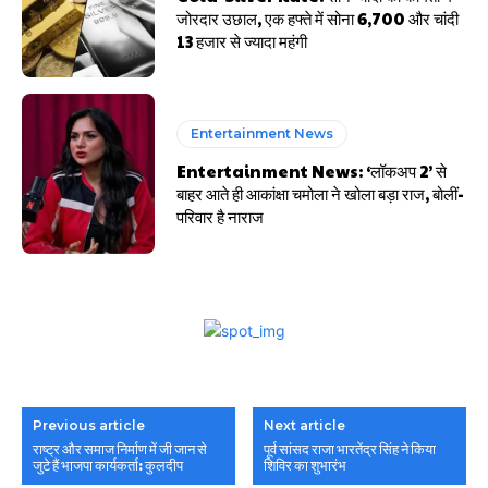
जोरदार उछाल, एक हफ्ते में सोना ₹6,700 और चांदी
₹13 हजार से ज्यादा महंगी
Entertainment News
Entertainment News: ‘लॉकअप 2’ से
बाहर आते ही आकांक्षा चमोला ने खोला बड़ा राज, बोलीं-
परिवार है नाराज
Previous article
Next article
राष्ट्र और समाज निर्माण में जी जान से
पूर्व सांसद राजा भारतेंद्र सिंह ने किया
जुटे हैं भाजपा कार्यकर्ता: कुलदीप
शिविर का शुभारंभ