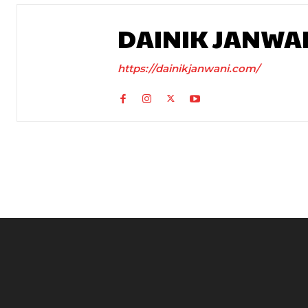
DAINIK JANWA
https://dainikjanwani.com/