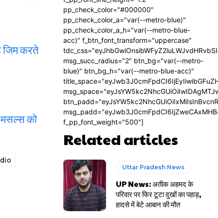
pp_check_color="#000000"
pp_check_color_a="var(--metro-blue)"
pp_check_color_a_h="var(--metro-blue-
acc)" f_btn_font_transform="uppercase"
वह जिम करते
tdc_css="eyJhbGwiOnsibWFyZ2luLWJvdHRvbS
msg_succ_radius="2" btn_bg="var(--metro-
blue)" btn_bg_h="var(--metro-blue-acc)"
title_space="eyJwb3J0cmFpdCI6IjEyIiwibGFuZ
msg_space="eyJsYW5kc2NhcGUiOiIwIDAgMTJ
btn_padd="eyJsYW5kc2NhcGUiOiIxMiIsInBvcn
msg_padd="eyJwb3J0cmFpdCI6IjZweCAxMHB
े मसल्स को
f_pp_font_weight="500"]
Related articles
dio
Uttar Pradesh News
UP News: अतीक अहमद के
परिवार पर फिर टूटा दुखों का पहाड़,
हादसे में बेटे आबान की मौत