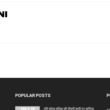
NI
POPULAR POSTS
P
पति शोएब मलिक की तीसरी शादी पर सानिया
M