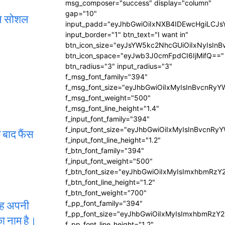
msg_composer="success" display="column"
gap="10"
ंने सोशल
input_padd="eyJhbGwiOiIxNXB4IDEwcHgiLCJ
input_border="1" btn_text="I want in"
btn_icon_size="eyJsYW5kc2NhcGUiOiIxNyIsInB
btn_icon_space="eyJwb3J0cmFpdCI6IjMifQ=="
btn_radius="3" input_radius="3"
f_msg_font_family="394"
f_msg_font_size="eyJhbGwiOiIxMyIsInBvcnRyY
f_msg_font_weight="500"
f_msg_font_line_height="1.4"
f_input_font_family="394"
f_input_font_size="eyJhbGwiOiIxMyIsInBvcnRy
 बाद फैंस
f_input_font_line_height="1.2"
f_btn_font_family="394"
f_input_font_weight="500"
f_btn_font_size="eyJhbGwiOiIxMyIsImxhbmRzY
f_btn_font_line_height="1.2"
f_btn_font_weight="700"
 वह अपनी
f_pp_font_family="394"
f_pp_font_size="eyJhbGwiOiIxMyIsImxhbmRzY2
का नाम है।
f_pp_font_line_height="1.2"