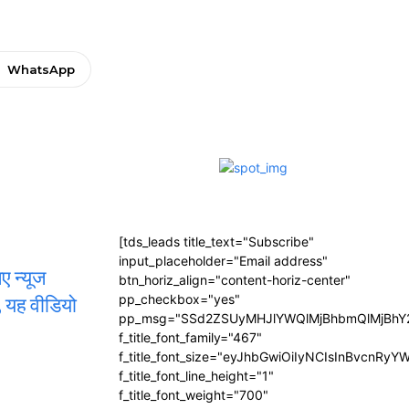
WhatsApp
[tds_leads title_text="Subscribe"
input_placeholder="Email address"
ए न्यूज
btn_horiz_align="content-horiz-center"
, यह वीडियो
pp_checkbox="yes"
pp_msg="SSd2ZSUyMHJlYWQlMjBhbmQlMjBhY2
f_title_font_family="467"
f_title_font_size="eyJhbGwiOiIyNCIsInBvcnRyY
f_title_font_line_height="1"
f_title_font_weight="700"