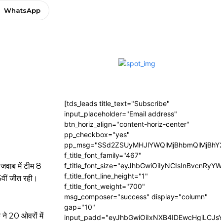
WhatsApp
[tds_leads title_text="Subscribe"
input_placeholder="Email address"
btn_horiz_align="content-horiz-center"
pp_checkbox="yes"
pp_msg="SSd2ZSUyMHJlYWQlMjBhbmQlMjBhY2
f_title_font_family="467"
जवाब में टीम 8
f_title_font_size="eyJhbGwiOiIyNCIsInBvcnRyY
f_title_font_line_height="1"
5वीं जीत रही।
f_title_font_weight="700"
msg_composer="success" display="column"
gap="10"
 ने 20 ओवरों में
input_padd="eyJhbGwiOiIxNXB4IDEwcHgiLCJ