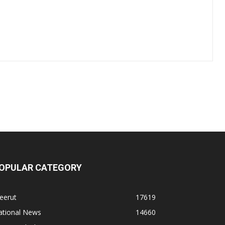
OPULAR CATEGORY
eerut
17619
ational News
14660