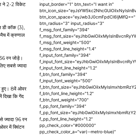
ा ने 2-2 विकेट
input_border="1" btn_text="I want in"
btn_icon_size="eyJsYW5kc2NhcGUiOiIxNyIsInB
btn_icon_space="eyJwb3J0cmFpdCI6IjMifQ=="
btn_radius="3" input_radius="3"
टन डी कॉक (3),
f_msg_font_family="394"
ैच में क्रुणाल
f_msg_font_size="eyJhbGwiOiIxMyIsInBvcnRyY
f_msg_font_weight="500"
f_msg_font_line_height="1.4"
f_input_font_family="394"
ं 36 रन जोड़े।
f_input_font_size="eyJhbGwiOiIxMyIsInBvcnRy
लिए सबसे ज्यादा
f_input_font_line_height="1.2"
f_btn_font_family="394"
f_input_font_weight="500"
f_btn_font_size="eyJhbGwiOiIxMyIsImxhbmRzY
उट हुए। 8वें ओवर
f_btn_font_line_height="1.2"
 दिखा कि गेंद
f_btn_font_weight="700"
f_pp_font_family="394"
f_pp_font_size="eyJhbGwiOiIxMyIsImxhbmRzY2
f_pp_font_line_height="1.2"
से ज्यादा 96 रन
pp_check_color="#000000"
र में क्विंटन
pp_check_color_a="var(--metro-blue)"