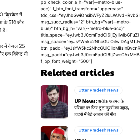
pp_check_color_a_h="var(--metro-blue-
acc)" f_btn_font_transform="uppercase"
 क्रिकेट में
tdc_css="eyJhbGwiOnsibWFyZ2luLWJvdHRvbS
msg_succ_radius="2" btn_bg="var(--metro-
ा के 51वें और
blue)" btn_bg_h="var(--metro-blue-acc)"
 हैं।
title_space="eyJwb3J0cmFpdCI6IjEyIiwibGFuZ
msg_space="eyJsYW5kc2NhcGUiOiIwIDAgMTJ
वर में केवल 25
btn_padd="eyJsYW5kc2NhcGUiOiIxMiIsInBvcn
 और एक विकेट भी
msg_padd="eyJwb3J0cmFpdCI6IjZweCAxMHB
f_pp_font_weight="500"]
Related articles
Uttar Pradesh News
UP News: अतीक अहमद के
परिवार पर फिर टूटा दुखों का पहाड़,
हादसे में बेटे आबान की मौत
Uttar Pradesh News