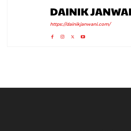
DAINIK JANWA
https://dainikjanwani.com/