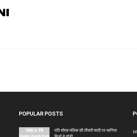
NI
POPULAR POSTS
P
पति शोएब मलिक की तीसरी शादी पर सानिया
M
मिर्जा ने तोड़ी...