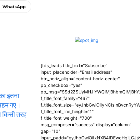
WhatsApp
[tds_leads title_text="Subscribe"
input_placeholder="Email address"
btn_horiz_align="content-horiz-center"
pp_checkbox="yes"
pp_msg="SSd2ZSUyMHJlYWQlMjBhbmQlMjBhY2
टका इतना
f_title_font_family="467"
र सहम गए।
f_title_font_size="eyJhbGwiOiIyNCIsInBvcnRyY
f_title_font_line_height="1"
या किसी तरह
f_title_font_weight="700"
msg_composer="success" display="column"
gap="10"
input_padd="eyJhbGwiOiIxNXB4IDEwcHgiLCJ