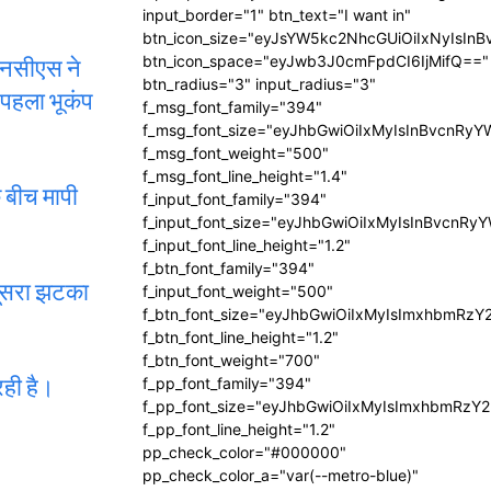
input_border="1" btn_text="I want in"
btn_icon_size="eyJsYW5kc2NhcGUiOiIxNyIsInB
एनसीएस ने
btn_icon_space="eyJwb3J0cmFpdCI6IjMifQ=="
btn_radius="3" input_radius="3"
 पहला भूकंप
f_msg_font_family="394"
f_msg_font_size="eyJhbGwiOiIxMyIsInBvcnRyY
f_msg_font_weight="500"
f_msg_font_line_height="1.4"
 बीच मापी
f_input_font_family="394"
f_input_font_size="eyJhbGwiOiIxMyIsInBvcnRy
f_input_font_line_height="1.2"
f_btn_font_family="394"
दूसरा झटका
f_input_font_weight="500"
f_btn_font_size="eyJhbGwiOiIxMyIsImxhbmRzY
f_btn_font_line_height="1.2"
f_btn_font_weight="700"
रही है।
f_pp_font_family="394"
f_pp_font_size="eyJhbGwiOiIxMyIsImxhbmRzY2
f_pp_font_line_height="1.2"
pp_check_color="#000000"
pp_check_color_a="var(--metro-blue)"