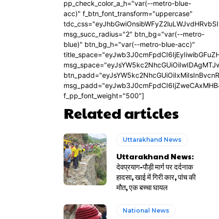
pp_check_color_a_h="var(--metro-blue-
acc)" f_btn_font_transform="uppercase"
tdc_css="eyJhbGwiOnsibWFyZ2luLWJvdHRvbS
msg_succ_radius="2" btn_bg="var(--metro-
blue)" btn_bg_h="var(--metro-blue-acc)"
title_space="eyJwb3J0cmFpdCI6IjEyIiwibGFuZ
msg_space="eyJsYW5kc2NhcGUiOiIwIDAgMTJ
btn_padd="eyJsYW5kc2NhcGUiOiIxMiIsInBvcn
msg_padd="eyJwb3J0cmFpdCI6IjZweCAxMHB
f_pp_font_weight="500"]
Related articles
Uttarakhand News
Uttarakhand News:
देवप्रयाग-पौड़ी मार्ग पर दर्दनाक
हादसा, खाई में गिरी कार, पांच की
मौत, एक बच्चा घायल
National News