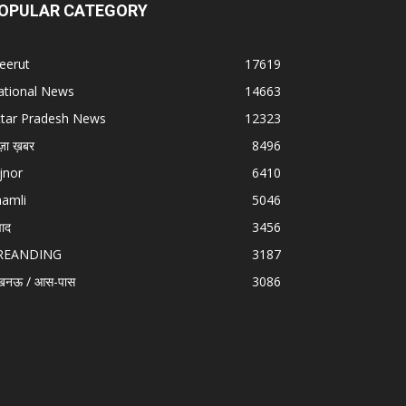
OPULAR CATEGORY
eerut
17619
ational News
14663
ttar Pradesh News
12323
ज़ा ख़बर
8496
jnor
6410
hamli
5046
वाद
3456
REANDING
3187
खनऊ / आस-पास
3086