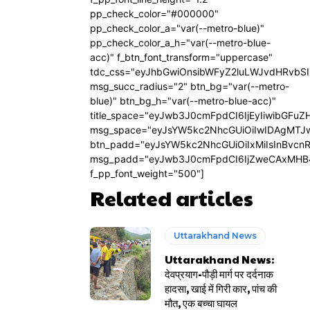
pp_check_color="#000000"
pp_check_color_a="var(--metro-blue)"
pp_check_color_a_h="var(--metro-blue-
acc)" f_btn_font_transform="uppercase"
tdc_css="eyJhbGwiOnsibWFyZ2luLWJvdHRvbS
msg_succ_radius="2" btn_bg="var(--metro-
blue)" btn_bg_h="var(--metro-blue-acc)"
title_space="eyJwb3J0cmFpdCI6IjEyIiwibGFuZ
msg_space="eyJsYW5kc2NhcGUiOiIwIDAgMTJ
btn_padd="eyJsYW5kc2NhcGUiOiIxMiIsInBvcn
msg_padd="eyJwb3J0cmFpdCI6IjZweCAxMHB
f_pp_font_weight="500"]
Related articles
Uttarakhand News
Uttarakhand News:
देवप्रयाग-पौड़ी मार्ग पर दर्दनाक
हादसा, खाई में गिरी कार, पांच की
मौत, एक बच्चा घायल