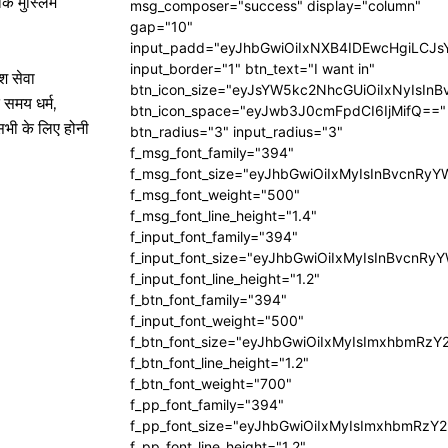
कि मुस्लिम
msg_composer="success" display="column"
gap="10"
input_padd="eyJhbGwiOiIxNXB4IDEwcHgiLCJ
input_border="1" btn_text="I want in"
ेश सेवा
btn_icon_size="eyJsYW5kc2NhcGUiOiIxNyIsInB
 समय धर्म,
btn_icon_space="eyJwb3J0cmFpdCI6IjMifQ=="
सभी के लिए होनी
btn_radius="3" input_radius="3"
f_msg_font_family="394"
f_msg_font_size="eyJhbGwiOiIxMyIsInBvcnRyY
f_msg_font_weight="500"
f_msg_font_line_height="1.4"
f_input_font_family="394"
f_input_font_size="eyJhbGwiOiIxMyIsInBvcnRy
f_input_font_line_height="1.2"
f_btn_font_family="394"
f_input_font_weight="500"
f_btn_font_size="eyJhbGwiOiIxMyIsImxhbmRzY
f_btn_font_line_height="1.2"
f_btn_font_weight="700"
f_pp_font_family="394"
f_pp_font_size="eyJhbGwiOiIxMyIsImxhbmRzY2
f_pp_font_line_height="1.2"