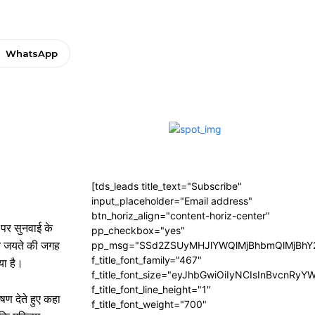
WhatsApp
[tds_leads title_text="Subscribe"
input_placeholder="Email address"
btn_horiz_align="content-horiz-center"
 पर सुनवाई के
pp_checkbox="yes"
मेव जयते की जगह
pp_msg="SSd2ZSUyMHJlYWQlMjBhbmQlMjBhY2
f_title_font_family="467"
या है।
f_title_font_size="eyJhbGwiOiIyNCIsInBvcnRyY
f_title_font_line_height="1"
षण देते हुए कहा
f_title_font_weight="700"