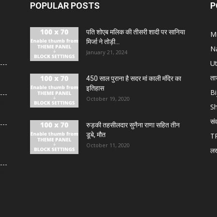
POPULAR POSTS
P
पति शोएब मलिक की तीसरी शादी पर सानिया
M
मिर्जा ने तोड़ी...
N
January 21, 2024
U
ता
450 साल पुराना है सदर मां काली मंदिर का
इतिहास
Bi
October 19, 2020
लोग
S
सं
रुड़की तहसीलदार सुनैना राणा सहित तीन
डूबे, मौत
T
य
October 11, 2020
ल
थन