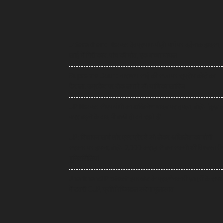
Uttarakhand News: देवप्रयाग-पौड़ी मार्ग पर दर्दनाक हादसा,
खाई में गिरी कार, पांच की मौत, एक बच्चा घायल
Supreme Court: नारायण साईं की सजा पर सुप्रीम कोर्ट का
फैसला, उम्रकैद पर रोक लगाने की याचिका खारिज
UP News: सीएम योगी का अखिलेश यादव पर हमला, बोले- ‘कुछ 
उम्र बढ़ने के बाद भी बच्चे ही बने रहते हैं’
UP: विज्ञापन खर्च और एक्सप्रेसवे को लेकर अखिलेश का योगी
सरकार पर हमला, बोले- 7,000 करोड़ से बन सकती थीं विश्वस्तरी
यूनिवर्सिटियां
Jharkhand Protest: झारखंड के प्रदर्शनकारी छात्रों के समर्
में उतरी CJP, प्रतिनिधिमंडल करेगा मुलाकात