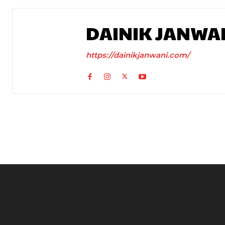
DAINIK JANWA
https://dainikjanwani.com/