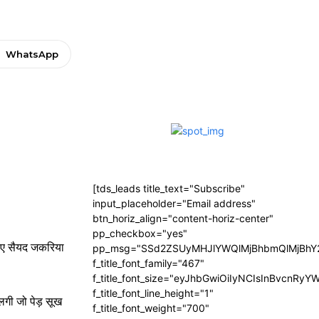
WhatsApp
[tds_leads title_text="Subscribe"
input_placeholder="Email address"
btn_horiz_align="content-horiz-center"
pp_checkbox="yes"
ुए सैयद जकरिया
pp_msg="SSd2ZSUyMHJlYWQlMjBhbmQlMjBhY2
f_title_font_family="467"
f_title_font_size="eyJhbGwiOiIyNCIsInBvcnRyY
f_title_font_line_height="1"
लगी जो पेड़ सूख
f_title_font_weight="700"