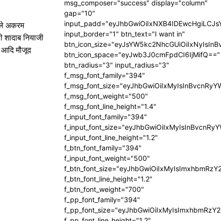
msg_composer="success" display="column"
gap="10"
input_padd="eyJhbGwiOiIxNXB4IDEwcHgiLCJ
सूले अकरम
input_border="1" btn_text="I want in"
ली शादाब नियाजी
btn_icon_size="eyJsYW5kc2NhcGUiOiIxNyIsInB
ाल आदि मौजूद
btn_icon_space="eyJwb3J0cmFpdCI6IjMifQ=="
btn_radius="3" input_radius="3"
f_msg_font_family="394"
f_msg_font_size="eyJhbGwiOiIxMyIsInBvcnRyY
f_msg_font_weight="500"
f_msg_font_line_height="1.4"
f_input_font_family="394"
f_input_font_size="eyJhbGwiOiIxMyIsInBvcnRy
f_input_font_line_height="1.2"
f_btn_font_family="394"
f_input_font_weight="500"
f_btn_font_size="eyJhbGwiOiIxMyIsImxhbmRzY
f_btn_font_line_height="1.2"
f_btn_font_weight="700"
f_pp_font_family="394"
f_pp_font_size="eyJhbGwiOiIxMyIsImxhbmRzY2
f_pp_font_line_height="1.2"