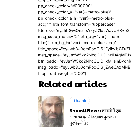
pp_check_color="#000000"
pp_check_color_a="var(--metro-blue)"
pp_check_color_a_h="var(--metro-blue-
acc)" f_btn_font_transform="uppercase"
tdc_css="eyJhbGwiOnsibWFyZ2luLWJvdHRvbS
msg_succ_radius="2" btn_bg="var(--metro-
blue)" btn_bg_h="var(--metro-blue-acc)"
title_space="eyJwb3J0cmFpdCI6IjEyIiwibGFuZ
msg_space="eyJsYW5kc2NhcGUiOiIwIDAgMTJ
btn_padd="eyJsYW5kc2NhcGUiOiIxMiIsInBvcn
msg_padd="eyJwb3J0cmFpdCI6IjZweCAxMHB
f_pp_font_weight="500"]
Related articles
Shamli
Shamli News: शामली में एक
लाख का इनामी बदमाश फुरकान
मुठभेड़ में ढेर