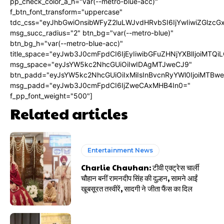
pp_check_color_a_h="var(--metro-blue-acc)"
f_btn_font_transform="uppercase"
tdc_css="eyJhbGwiOnsibWFyZ2luLWJvdHRvbSI6IjYwIiwiZGlz
msg_succ_radius="2" btn_bg="var(--metro-blue)"
btn_bg_h="var(--metro-blue-acc)"
title_space="eyJwb3J0cmFpdCI6IjEyIiwibGFuZHNjYXBlIjoiMTQi
msg_space="eyJsYW5kc2NhcGUiOiIwIDAgMTJweCJ9"
btn_padd="eyJsYW5kc2NhcGUiOiIxMiIsInBvcnRyYWl0IjoiMTBw
msg_padd="eyJwb3J0cmFpdCI6IjZweCAxMHB4In0="
f_pp_font_weight="500"]
Related articles
Entertainment News
Charlie Chauhan: टीवी एक्ट्रेस चार्ली
चौहान बनीं रामनदीप सिंह की दुल्हन, सामने आईं
खूबसूरत तस्वीरें, सादगी ने जीता फैंस का दिल