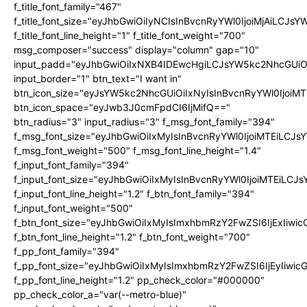
f_title_font_family="467"
f_title_font_size="eyJhbGwiOiIyNCIsInBvcnRyYWl0IjoiMjAiLCJs
f_title_font_line_height="1" f_title_font_weight="700"
msg_composer="success" display="column" gap="10"
input_padd="eyJhbGwiOiIxNXB4IDEwcHgiLCJsYW5kc2NhcGUiO
input_border="1" btn_text="I want in"
btn_icon_size="eyJsYW5kc2NhcGUiOiIxNyIsInBvcnRyYWl0IjoiMT
btn_icon_space="eyJwb3J0cmFpdCI6IjMifQ=="
btn_radius="3" input_radius="3" f_msg_font_family="394"
f_msg_font_size="eyJhbGwiOiIxMyIsInBvcnRyYWl0IjoiMTEiLCJ
f_msg_font_weight="500" f_msg_font_line_height="1.4"
f_input_font_family="394"
f_input_font_size="eyJhbGwiOiIxMyIsInBvcnRyYWl0IjoiMTEiLC
f_input_font_line_height="1.2" f_btn_font_family="394"
f_input_font_weight="500"
f_btn_font_size="eyJhbGwiOiIxMyIsImxhbmRzY2FwZSI6IjExIiw
f_btn_font_line_height="1.2" f_btn_font_weight="700"
f_pp_font_family="394"
f_pp_font_size="eyJhbGwiOiIxMyIsImxhbmRzY2FwZSI6IjEyIiwi
f_pp_font_line_height="1.2" pp_check_color="#000000"
pp_check_color_a="var(--metro-blue)"