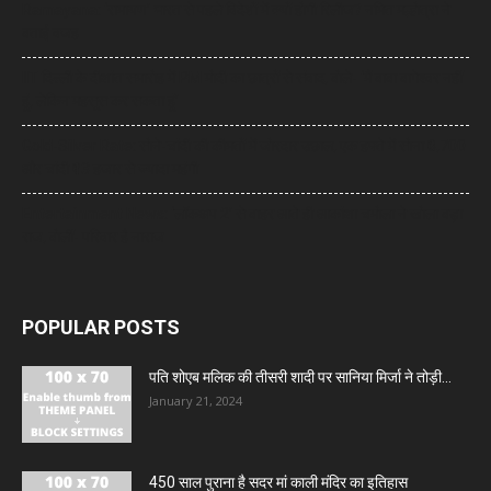
Ramayana: ‘रामायण’ भारत से पहले विदेशों में क्यों होगी रिलीज? नमित मल्होत्रा ने
बताई वजह
IIT दिल्ली के दीक्षांत समारोह में PM मोदी का छात्रों से संवाद, बोले- ‘मैं बाबा बागेश्वर नहीं
हूं, लेकिन महसूस कर सकता हूं’
Gold-Silver Rate: सोने-चांदी की कीमतों में जोरदार उछाल, एक हफ्ते में सोना ₹6,700
और चांदी ₹13 हजार से ज्यादा महंगी
Entertainment News: ‘लॉकअप 2’ से बाहर आते ही आकांक्षा चमोला ने खोला बड़ा
राज, बोलीं- परिवार है नाराज
POPULAR POSTS
पति शोएब मलिक की तीसरी शादी पर सानिया मिर्जा ने तोड़ी...
January 21, 2024
450 साल पुराना है सदर मां काली मंदिर का इतिहास