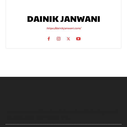
DAINIK JANWANI
https://dainikjanwani.com/
Charlie Chauhan: टीवी एक्ट्रेस चार्ली चौहान बनीं रामनदीप सिंह की दुल्हन, सामने
आईं खूबसूरत तस्वीरें, सादगी ने जीता फैंस का दिल