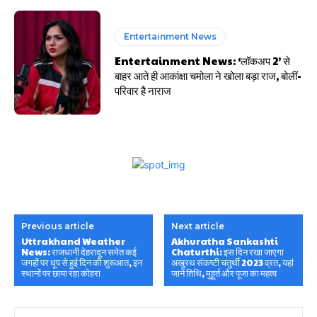
Entertainment News
Entertainment News: ‘लॉकअप 2’ से
बाहर आते ही आकांक्षा चमोला ने खोला बड़ा राज, बोलीं-
परिवार है नाराज
Previous article
Next article
Uttrakhand Weather
Akhuratha Sankashti
News: राजधानी देहरादून समेत कई
Chaturthi: इस दिन रखा जाएगा
जगहों पर धूप से हुई दिन की शुरूआत, इन
अखुरथ संकष्टी चतुर्थी 2023 व्रत, यहां
स्थानों पर छाया रहा कोहरा
जानें तिथि, मुहूर्त और पूजा का महत्व