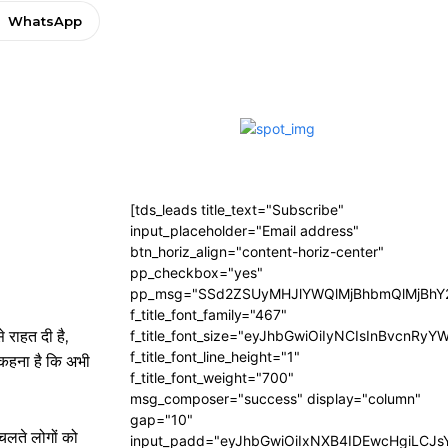
WhatsApp
[tds_leads title_text="Subscribe"
input_placeholder="Email address"
btn_horiz_align="content-horiz-center"
pp_checkbox="yes"
pp_msg="SSd2ZSUyMHJlYWQlMjBhbmQlMjBhY2
f_title_font_family="467"
 राहत दी है,
f_title_font_size="eyJhbGwiOiIyNCIsInBvcnRyY
f_title_font_line_height="1"
 कहना है कि अभी
f_title_font_weight="700"
msg_composer="success" display="column"
gap="10"
चलते लोगों को
input_padd="eyJhbGwiOiIxNXB4IDEwcHgiLCJ