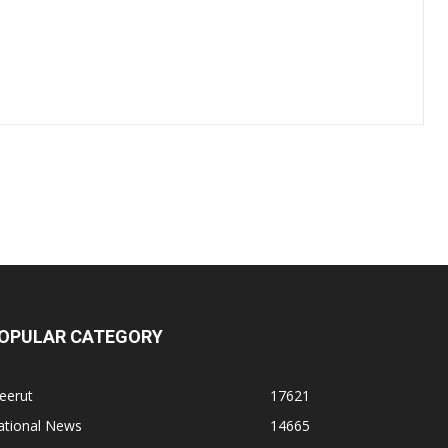
OPULAR CATEGORY
eerut
17621
ational News
14665