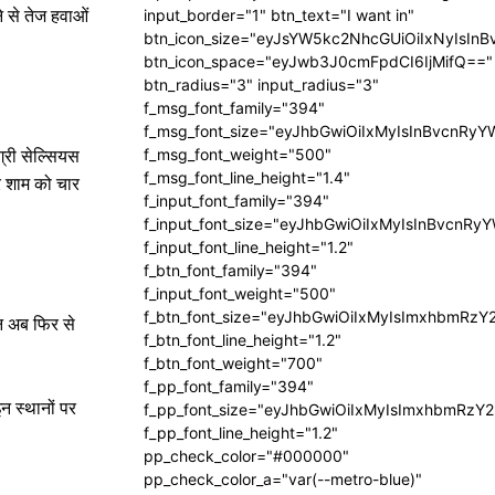
े से तेज हवाओं
input_border="1" btn_text="I want in"
btn_icon_size="eyJsYW5kc2NhcGUiOiIxNyIsInB
btn_icon_space="eyJwb3J0cmFpdCI6IjMifQ=="
btn_radius="3" input_radius="3"
f_msg_font_family="394"
f_msg_font_size="eyJhbGwiOiIxMyIsInBvcnRyY
f_msg_font_weight="500"
्री सेल्सियस
f_msg_font_line_height="1.4"
र शाम को चार
f_input_font_family="394"
f_input_font_size="eyJhbGwiOiIxMyIsInBvcnRy
f_input_font_line_height="1.2"
f_btn_font_family="394"
f_input_font_weight="500"
f_btn_font_size="eyJhbGwiOiIxMyIsImxhbmRzY
िन अब फिर से
f_btn_font_line_height="1.2"
f_btn_font_weight="700"
f_pp_font_family="394"
न स्थानों पर
f_pp_font_size="eyJhbGwiOiIxMyIsImxhbmRzY2
f_pp_font_line_height="1.2"
pp_check_color="#000000"
pp_check_color_a="var(--metro-blue)"