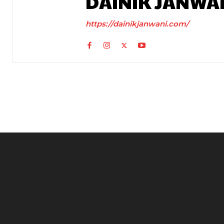
DAINIK JANWA
https://dainikjanwani.com/
Charlie Chauhan: टीवी एक्ट्रेस चार्ली चौहान बनीं रामनदीप सि
की दुल्हन, सामने आईं खूबसूरत तस्वीरें, सादगी ने जीता फैंस का दिल