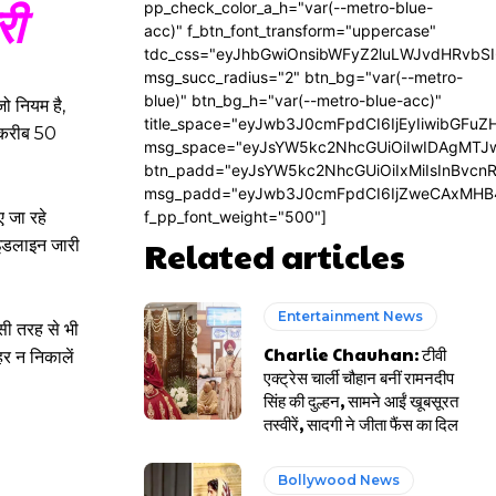
री
pp_check_color_a_h="var(--metro-blue-
acc)" f_btn_font_transform="uppercase"
tdc_css="eyJhbGwiOnsibWFyZ2luLWJvdHRvbS
msg_succ_radius="2" btn_bg="var(--metro-
blue)" btn_bg_h="var(--metro-blue-acc)"
जो नियम है,
title_space="eyJwb3J0cmFpdCI6IjEyIiwibGFuZ
। करीब 50
msg_space="eyJsYW5kc2NhcGUiOiIwIDAgMTJ
btn_padd="eyJsYW5kc2NhcGUiOiIxMiIsInBvcn
msg_padd="eyJwb3J0cmFpdCI6IjZweCAxMHB
ए जा रहे
f_pp_font_weight="500"]
Related articles
ाइडलाइन जारी
Entertainment News
सी तरह से भी
Charlie Chauhan: टीवी
हर न निकालें
एक्ट्रेस चार्ली चौहान बनीं रामनदीप
सिंह की दुल्हन, सामने आईं खूबसूरत
तस्वीरें, सादगी ने जीता फैंस का दिल
Bollywood News