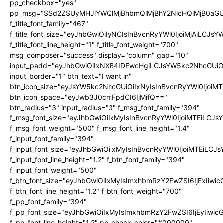
pp_checkbox="yes"
pp_msg="SSd2ZSUyMHJlYWQlMjBhbmQlMjBhY2NlcHQlMjB0aGU
f_title_font_family="467"
f_title_font_size="eyJhbGwiOiIyNCIsInBvcnRyYWl0IjoiMjAiLCJs
f_title_font_line_height="1" f_title_font_weight="700"
msg_composer="success" display="column" gap="10"
input_padd="eyJhbGwiOiIxNXB4IDEwcHgiLCJsYW5kc2NhcGUiO
input_border="1" btn_text="I want in"
btn_icon_size="eyJsYW5kc2NhcGUiOiIxNyIsInBvcnRyYWl0IjoiMT
btn_icon_space="eyJwb3J0cmFpdCI6IjMifQ=="
btn_radius="3" input_radius="3" f_msg_font_family="394"
f_msg_font_size="eyJhbGwiOiIxMyIsInBvcnRyYWl0IjoiMTEiLCJ
f_msg_font_weight="500" f_msg_font_line_height="1.4"
f_input_font_family="394"
f_input_font_size="eyJhbGwiOiIxMyIsInBvcnRyYWl0IjoiMTEiLC
f_input_font_line_height="1.2" f_btn_font_family="394"
f_input_font_weight="500"
f_btn_font_size="eyJhbGwiOiIxMyIsImxhbmRzY2FwZSI6IjExIiw
f_btn_font_line_height="1.2" f_btn_font_weight="700"
f_pp_font_family="394"
f_pp_font_size="eyJhbGwiOiIxMyIsImxhbmRzY2FwZSI6IjEyIiwi
f_pp_font_line_height="1.2" pp_check_color="#000000"