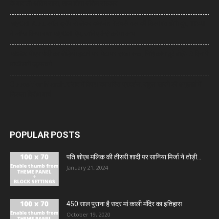
के बाद ली अंतिम सांस, आज होगा अंतिम संस्कार
MyCall App: कॉल ड्रॉप से लेकर कमजोर नेटवर्क तक की शिकायत होगी दूर, TRAI
ने लॉन्च किया नया MyCall ऐप, जानिए कैसे करेगा काम
Meta: पीएम मोदी का वीडियो हटाने पर मेटा पर सख्त रुख, निशिकांत दुबे बोले- 3 दिन में
माफी मांगें जुकरबर्ग
Opposition March: संसद में विपक्ष का शक्ति प्रदर्शन, राहुल-खरगे की अगुआई में
निकला विरोध मार्च
POPULAR POSTS
पति शोएब मलिक की तीसरी शादी पर सानिया मिर्जा ने तोड़ी...
January 21, 2024
450 साल पुराना है सदर मां काली मंदिर का इतिहास
October 19, 2020