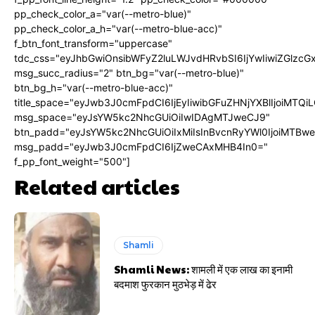
pp_check_color_a="var(--metro-blue)"
pp_check_color_a_h="var(--metro-blue-acc)"
f_btn_font_transform="uppercase"
tdc_css="eyJhbGwiOnsibWFyZ2luLWJvdHRvbSI6IjYwIiwiZGlz
msg_succ_radius="2" btn_bg="var(--metro-blue)"
btn_bg_h="var(--metro-blue-acc)"
title_space="eyJwb3J0cmFpdCI6IjEyIiwibGFuZHNjYXBlIjoiMTQi
msg_space="eyJsYW5kc2NhcGUiOiIwIDAgMTJweCJ9"
btn_padd="eyJsYW5kc2NhcGUiOiIxMiIsInBvcnRyYWl0IjoiMTBw
msg_padd="eyJwb3J0cmFpdCI6IjZweCAxMHB4In0="
f_pp_font_weight="500"]
Related articles
Shamli
Shamli News: शामली में एक लाख का इनामी
बदमाश फुरकान मुठभेड़ में ढेर