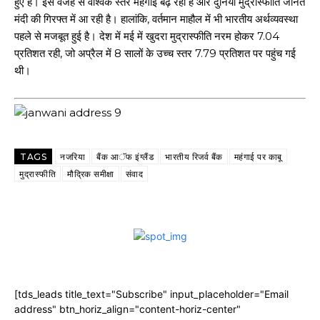
हुए हैं। इस वजह से वैश्विक स्तर महंगाई बढ़ रही है और दुनिया मुद्रास्फीति जनित
मंदी की गिरफ्त में आ रही है। हालांकि, वर्तमान माहौल में भी भारतीय अर्थव्यवस्था
पहले से मजबूत हुई है। देश में मई में खुदरा मुद्रास्फीति नरम होकर 7.04
प्रतिशत रही, जो अप्रैल में 8 सालों के उच्च स्तर 7.79 प्रतिशत पर पहुंच गई
थी।
TAGS
नजरिया
बैंक आॅफ इंग्लैंड
भारतीय रिजर्व बैंक
महंगाई पर काबू
मुद्रास्फीति
मौद्रिक समीक्षा
संवाद
[tds_leads title_text="Subscribe" input_placeholder="Email
address" btn_horiz_align="content-horiz-center"