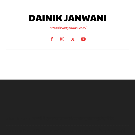
DAINIK JANWANI
https://dainikjanwani.com/
Shamli News: शामली में एक लाख का इनामी बदमाश फुरकान मुठभेड़ में ढेर
Pradeep Rawat Death: लगान’ फेम प्रदीप रावत का निधन, कैंसर से लंबी लड़ाई