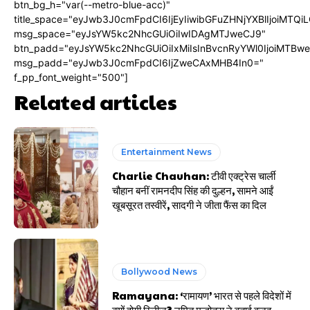
btn_bg_h="var(--metro-blue-acc)"
title_space="eyJwb3J0cmFpdCI6IjEyIiwibGFuZHNjYXBlIjoiMTQi
msg_space="eyJsYW5kc2NhcGUiOiIwIDAgMTJweCJ9"
btn_padd="eyJsYW5kc2NhcGUiOiIxMiIsInBvcnRyYWl0IjoiMTBw
msg_padd="eyJwb3J0cmFpdCI6IjZweCAxMHB4In0="
f_pp_font_weight="500"]
Related articles
Entertainment News
Charlie Chauhan: टीवी एक्ट्रेस चार्ली
चौहान बनीं रामनदीप सिंह की दुल्हन, सामने आईं
खूबसूरत तस्वीरें, सादगी ने जीता फैंस का दिल
Bollywood News
Ramayana: ‘रामायण’ भारत से पहले विदेशों में
क्यों होगी रिलीज? नमित मल्होत्रा ने बताई वजह