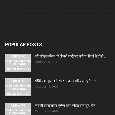
Gold-Silver Rate: सोने-चांदी की कीमतों में जोरदार उछाल, एक हफ्ते में सोना ₹6,700
और चांदी ₹13 हजार से ज्यादा महंगी
Entertainment News: ‘लॉकअप 2’ से बाहर आते ही आकांक्षा चमोला ने खोला बड़ा
राज, बोलीं- परिवार है नाराज
POPULAR POSTS
पति शोएब मलिक की तीसरी शादी पर सानिया मिर्जा ने तोड़ी...
January 21, 2024
450 साल पुराना है सदर मां काली मंदिर का इतिहास
October 19, 2020
रुड़की तहसीलदार सुनैना राणा सहित तीन डूबे, मौत
October 11, 2020