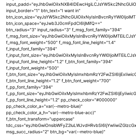
input_padd="eyJhbGwiOiIxNXB4IDEwcHgiLCJsYW5kc2NhcGUiO
input_border="1" btn_text="I want in"
btn_icon_size="eyJsYW5kc2NhcGUiOiIxNyIsInBvcnRyYWl0IjoiMT
btn_icon_space="eyJwb3J0cmFpdCI6IjMifQ=="
btn_radius="3" input_radius="3" f_msg_font_family="394"
f_msg_font_size="eyJhbGwiOiIxMyIsInBvcnRyYWl0IjoiMTEiLCJ
f_msg_font_weight="500" f_msg_font_line_height="1.4"
f_input_font_family="394"
f_input_font_size="eyJhbGwiOiIxMyIsInBvcnRyYWl0IjoiMTEiLC
f_input_font_line_height="1.2" f_btn_font_family="394"
f_input_font_weight="500"
f_btn_font_size="eyJhbGwiOiIxMyIsImxhbmRzY2FwZSI6IjExIiw
f_btn_font_line_height="1.2" f_btn_font_weight="700"
f_pp_font_family="394"
f_pp_font_size="eyJhbGwiOiIxMyIsImxhbmRzY2FwZSI6IjEyIiwi
f_pp_font_line_height="1.2" pp_check_color="#000000"
pp_check_color_a="var(--metro-blue)"
pp_check_color_a_h="var(--metro-blue-acc)"
f_btn_font_transform="uppercase"
tdc_css="eyJhbGwiOnsibWFyZ2luLWJvdHRvbSI6IjYwIiwiZGlz
msg_succ_radius="2" btn_bg="var(--metro-blue)"