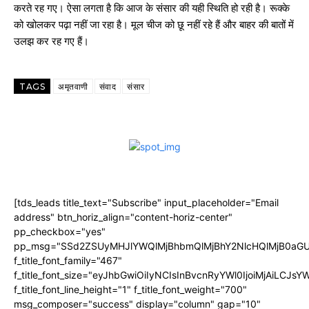
करते रह गए। ऐसा लगता है कि आज के संसार की यही स्थिति हो रही है। रूक्के
को खोलकर पढ़ा नहीं जा रहा है। मूल चीज को छू नहीं रहे हैं और बाहर की बातों में
उलझ कर रह गए हैं।
TAGS
अमृतवाणी
संवाद
संसार
[tds_leads title_text="Subscribe" input_placeholder="Email
address" btn_horiz_align="content-horiz-center"
pp_checkbox="yes"
pp_msg="SSd2ZSUyMHJlYWQlMjBhbmQlMjBhY2NlcHQlMjB0aGU
f_title_font_family="467"
f_title_font_size="eyJhbGwiOiIyNCIsInBvcnRyYWl0IjoiMjAiLCJs
f_title_font_line_height="1" f_title_font_weight="700"
msg_composer="success" display="column" gap="10"