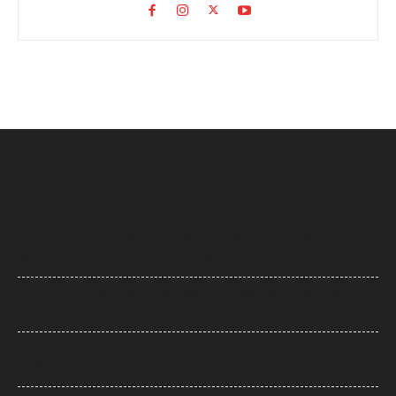
Charlie Chauhan: टीवी एक्ट्रेस चार्ली चौहान बनीं रामनदीप सिंह की दुल्हन, सामने
आईं खूबसूरत तस्वीरें, सादगी ने जीता फैंस का दिल
Ramayana: ‘रामायण’ भारत से पहले विदेशों में क्यों होगी रिलीज? नमित मल्होत्रा ने
बताई वजह
IIT दिल्ली के दीक्षांत समारोह में PM मोदी का छात्रों से संवाद, बोले- ‘मैं बाबा बागेश्वर नहीं
हूं, लेकिन महसूस कर सकता हूं’