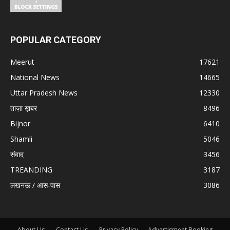
POPULAR CATEGORY
Meerut
17621
National News
14665
Uttar Pradesh News
12330
ताज़ा ख़बर
8496
Bijnor
6410
Shamli
5046
संवाद
3456
TREANDING
3187
लखनऊ / आस-पास
3086
About Us.
Contact Us.
Privacy Policy
Advertisment Booking