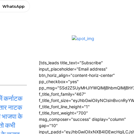
WhatsApp
[tds_leads title_text="Subscribe"
input_placeholder="Email address"
btn_horiz_align="content-horiz-center"
pp_checkbox="yes"
pp_msg="SSd2ZSUyMHJlYWQlMjBhbmQlMjBhY2
f_title_font_family="467"
ं कर्नाटक
f_title_font_size="eyJhbGwiOiIyNCIsInBvcnRyY
ातार नाटक
f_title_font_line_height="1"
f_title_font_weight="700"
ी भाजपा के
msg_composer="success" display="column"
ै तो कभी
gap="10"
input_padd="eyJhbGwiOiIxNXB4IDEwcHgiLCJ