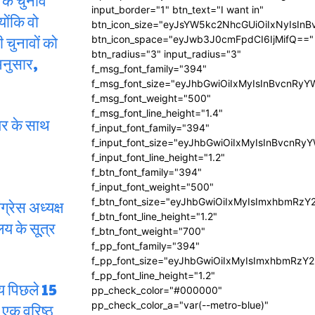
के चुनाव
input_border="1" btn_text="I want in"
ोंकि वो
btn_icon_size="eyJsYW5kc2NhcGUiOiIxNyIsInB
चुनावों को
btn_icon_space="eyJwb3J0cmFpdCI6IjMifQ=="
btn_radius="3" input_radius="3"
 अनुसार,
f_msg_font_family="394"
f_msg_font_size="eyJhbGwiOiIxMyIsInBvcnRyY
f_msg_font_weight="500"
f_msg_font_line_height="1.4"
यर के साथ
f_input_font_family="394"
f_input_font_size="eyJhbGwiOiIxMyIsInBvcnRy
f_input_font_line_height="1.2"
f_btn_font_family="394"
f_input_font_weight="500"
f_btn_font_size="eyJhbGwiOiIxMyIsImxhbmRzY
ग्रेस अध्यक्ष
f_btn_font_line_height="1.2"
य के सू्त्र
f_btn_font_weight="700"
f_pp_font_family="394"
f_pp_font_size="eyJhbGwiOiIxMyIsImxhbmRzY2
f_pp_font_line_height="1.2"
न्य पिछले 15
pp_check_color="#000000"
pp_check_color_a="var(--metro-blue)"
 एक वरिष्ठ