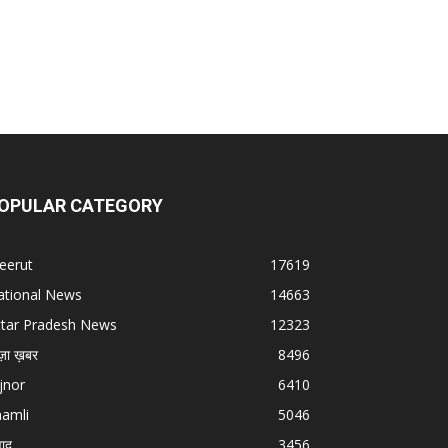
OPULAR CATEGORY
eerut
17619
ational News
14663
ttar Pradesh News
12323
ज़ा ख़बर
8496
jnor
6410
hamli
5046
वाद
3456