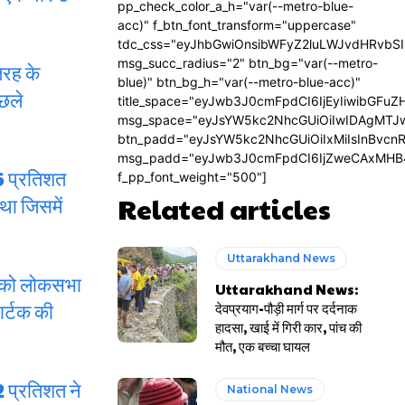
pp_check_color_a_h="var(--metro-blue-
acc)" f_btn_font_transform="uppercase"
tdc_css="eyJhbGwiOnsibWFyZ2luLWJvdHRvbS
msg_succ_radius="2" btn_bg="var(--metro-
तरह के
blue)" btn_bg_h="var(--metro-blue-acc)"
िछले
title_space="eyJwb3J0cmFpdCI6IjEyIiwibGFuZ
msg_space="eyJsYW5kc2NhcGUiOiIwIDAgMTJ
btn_padd="eyJsYW5kc2NhcGUiOiIxMiIsInBvcn
msg_padd="eyJwb3J0cmFpdCI6IjZweCAxMHB
36 प्रतिशत
f_pp_font_weight="500"]
Related articles
था जिसमें
Uttarakhand News
धी को लोकसभा
Uttarakhand News:
ार्टक की
देवप्रयाग-पौड़ी मार्ग पर दर्दनाक
हादसा, खाई में गिरी कार, पांच की
मौत, एक बच्चा घायल
 प्रतिशत ने
National News