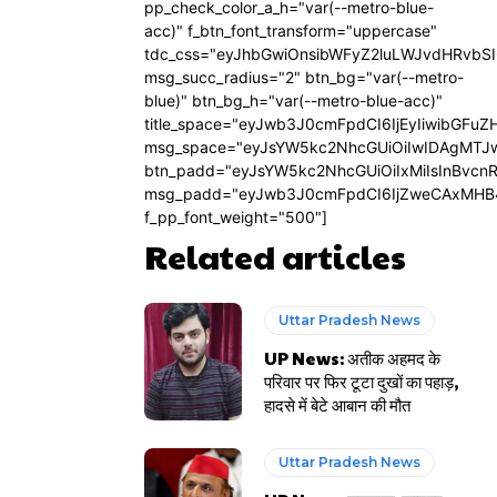
pp_check_color_a_h="var(--metro-blue-
acc)" f_btn_font_transform="uppercase"
tdc_css="eyJhbGwiOnsibWFyZ2luLWJvdHRvbS
msg_succ_radius="2" btn_bg="var(--metro-
blue)" btn_bg_h="var(--metro-blue-acc)"
title_space="eyJwb3J0cmFpdCI6IjEyIiwibGFuZ
msg_space="eyJsYW5kc2NhcGUiOiIwIDAgMTJ
btn_padd="eyJsYW5kc2NhcGUiOiIxMiIsInBvcn
msg_padd="eyJwb3J0cmFpdCI6IjZweCAxMHB
f_pp_font_weight="500"]
Related articles
Uttar Pradesh News
UP News: अतीक अहमद के
परिवार पर फिर टूटा दुखों का पहाड़,
हादसे में बेटे आबान की मौत
Uttar Pradesh News