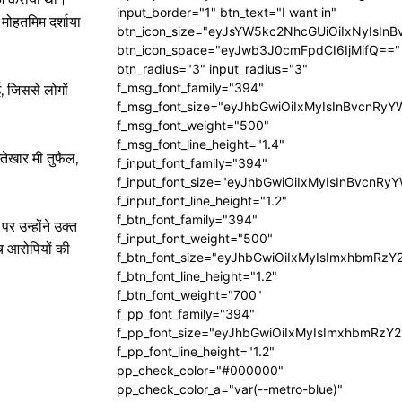
input_border="1" btn_text="I want in"
मोहतमिम दर्शाया
btn_icon_size="eyJsYW5kc2NhcGUiOiIxNyIsInB
btn_icon_space="eyJwb3J0cmFpdCI6IjMifQ=="
btn_radius="3" input_radius="3"
f_msg_font_family="394"
, जिससे लोगों
f_msg_font_size="eyJhbGwiOiIxMyIsInBvcnRyY
f_msg_font_weight="500"
f_msg_font_line_height="1.4"
तेखार मी तुफैल,
f_input_font_family="394"
f_input_font_size="eyJhbGwiOiIxMyIsInBvcnRy
f_input_font_line_height="1.2"
f_btn_font_family="394"
र उन्होंने उक्त
f_input_font_weight="500"
च आरोपियों की
f_btn_font_size="eyJhbGwiOiIxMyIsImxhbmRzY
f_btn_font_line_height="1.2"
f_btn_font_weight="700"
f_pp_font_family="394"
f_pp_font_size="eyJhbGwiOiIxMyIsImxhbmRzY2
f_pp_font_line_height="1.2"
pp_check_color="#000000"
pp_check_color_a="var(--metro-blue)"