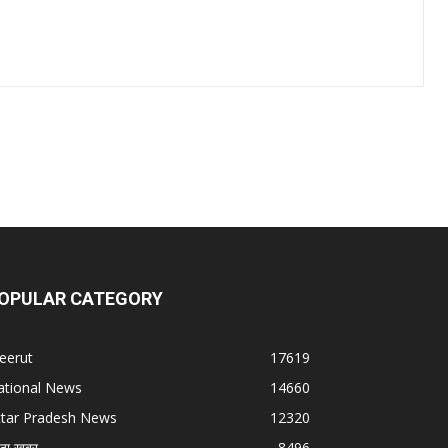
OPULAR CATEGORY
eerut
17619
ational News
14660
ttar Pradesh News
12320
ज़ा ख़बर
8496