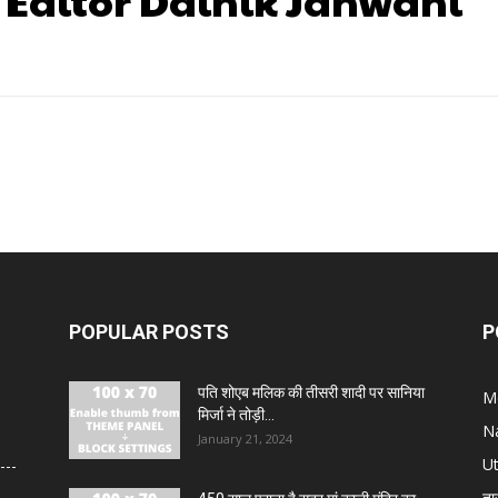
 Editor Dainik Janwani
POPULAR POSTS
P
पति शोएब मलिक की तीसरी शादी पर सानिया
M
मिर्जा ने तोड़ी...
N
January 21, 2024
U
ड़क
ता