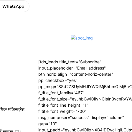
WhatsApp
[tds_leads title_text="Subscribe"
input_placeholder="Email address"
btn_horiz_align="content-horiz-center"
pp_checkbox="yes"
pp_msg="SSd2ZSUyMHJlYWQlMjBhbmQlMjBhY2
f_title_font_family="467"
f_title_font_size="eyJhbGwiOiIyNCIsInBvcnRyY
f_title_font_line_height="1"
यिक मजिस्ट्रेट
f_title_font_weight="700"
msg_composer="success" display="column"
gap="10"
input_padd="eyJhbGwiOiIxNXB4IDEwcHgiLCJ
र्ज कराया था।