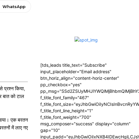
WhatsApp
[tds_leads title_text="Subscribe"
input_placeholder="Email address"
btn_horiz_align="content-horiz-center"
pp_checkbox="yes"
से प्रश्न किया,
pp_msg="SSd2ZSUyMHJlYWQlMjBhbmQlMjBhY2
और बात को टाल
f_title_font_family="467"
f_title_font_size="eyJhbGwiOiIyNCIsInBvcnRyY
f_title_font_line_height="1"
f_title_font_weight="700"
ले आया। एक बरतन
msg_composer="success" display="column"
तनों में लाए गए
gap="10"
input_padd="eyJhbGwiOiIxNXB4IDEwcHgiLCJ