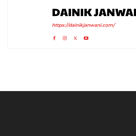
DAINIK JANWA
https://dainikjanwani.com/