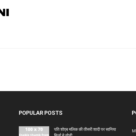
NI
POPULAR POSTS
P
पति शोएब मलिक की तीसरी शादी पर सानिया
M
मिर्जा ने तोड़ी...