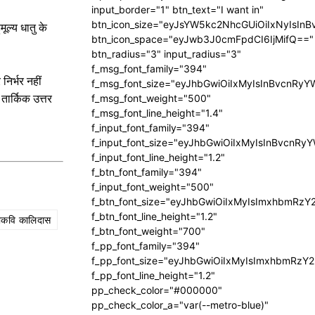
input_border="1" btn_text="I want in"
btn_icon_size="eyJsYW5kc2NhcGUiOiIxNyIsInB
ल्य धातु के
btn_icon_space="eyJwb3J0cmFpdCI6IjMifQ=="
btn_radius="3" input_radius="3"
f_msg_font_family="394"
िर्भर नहीं
f_msg_font_size="eyJhbGwiOiIxMyIsInBvcnRyY
तार्किक उत्तर
f_msg_font_weight="500"
f_msg_font_line_height="1.4"
f_input_font_family="394"
f_input_font_size="eyJhbGwiOiIxMyIsInBvcnRy
f_input_font_line_height="1.2"
f_btn_font_family="394"
f_input_font_weight="500"
f_btn_font_size="eyJhbGwiOiIxMyIsImxhbmRzY
f_btn_font_line_height="1.2"
ाकवि कालिदास
f_btn_font_weight="700"
f_pp_font_family="394"
f_pp_font_size="eyJhbGwiOiIxMyIsImxhbmRzY2
f_pp_font_line_height="1.2"
pp_check_color="#000000"
pp_check_color_a="var(--metro-blue)"