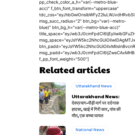
pp_check_color_a_h="var(--metro-blue-
acc)" f_btn_font_transform="uppercase"
tdc_css="eyJhbGwiOnsibWFyZ2luLWJvdHRvbS
msg_succ_radius="2" btn_bg="var(--metro-
blue)" btn_bg_h="var(--metro-blue-acc)"
title_space="eyJwb3J0cmFpdCI6IjEyIiwibGFuZ
msg_space="eyJsYW5kc2NhcGUiOiIwIDAgMTJ
btn_padd="eyJsYW5kc2NhcGUiOiIxMiIsInBvcn
msg_padd="eyJwb3J0cmFpdCI6IjZweCAxMHB
f_pp_font_weight="500"]
Related articles
Uttarakhand News
Uttarakhand News:
देवप्रयाग-पौड़ी मार्ग पर दर्दनाक
हादसा, खाई में गिरी कार, पांच की
मौत, एक बच्चा घायल
National News