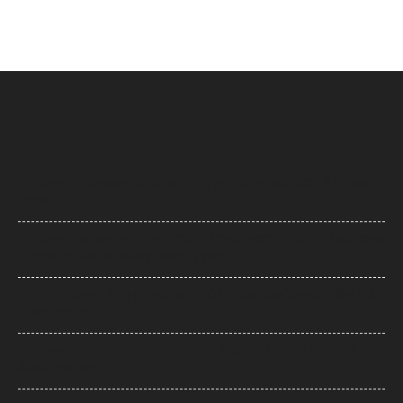
UP News: अतीक अहमद के परिवार पर फिर टूटा दुखों का पहाड़, हादसे में बेटे आबान
की मौत
UP News: लखनऊ-कानपुर एक्सप्रेसवे पर सियासी घमासान, सड़क धंसने और मरम्मत
के वीडियो पर अखिलेश का योगी सरकार पर हमला
Arvind Kejriwal: इंस्टाग्राम अकाउंट बैन होने का दावा, केजरीवाल बोले- पीएम मोदी
के आगे झुका Meta
Bombay High Court: यौन उत्पीड़न मामले में हाईकोर्ट ने पलटा फैसला, तरुण
तेजपाल दोषी करार