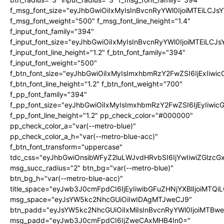
f_msg_font_size="eyJhbGwiOiIxMyIsInBvcnRyYWl0IjoiMTEiLCJ
f_msg_font_weight="500" f_msg_font_line_height="1.4"
f_input_font_family="394"
f_input_font_size="eyJhbGwiOiIxMyIsInBvcnRyYWl0IjoiMTEiLC
f_input_font_line_height="1.2" f_btn_font_family="394"
f_input_font_weight="500"
f_btn_font_size="eyJhbGwiOiIxMyIsImxhbmRzY2FwZSI6IjExIiw
f_btn_font_line_height="1.2" f_btn_font_weight="700"
f_pp_font_family="394"
f_pp_font_size="eyJhbGwiOiIxMyIsImxhbmRzY2FwZSI6IjEyIiwi
f_pp_font_line_height="1.2" pp_check_color="#000000"
pp_check_color_a="var(--metro-blue)"
pp_check_color_a_h="var(--metro-blue-acc)"
f_btn_font_transform="uppercase"
tdc_css="eyJhbGwiOnsibWFyZ2luLWJvdHRvbSI6IjYwIiwiZGlz
msg_succ_radius="2" btn_bg="var(--metro-blue)"
btn_bg_h="var(--metro-blue-acc)"
title_space="eyJwb3J0cmFpdCI6IjEyIiwibGFuZHNjYXBlIjoiMTQi
msg_space="eyJsYW5kc2NhcGUiOiIwIDAgMTJweCJ9"
btn_padd="eyJsYW5kc2NhcGUiOiIxMiIsInBvcnRyYWl0IjoiMTBw
msg_padd="eyJwb3J0cmFpdCI6IjZweCAxMHB4In0="