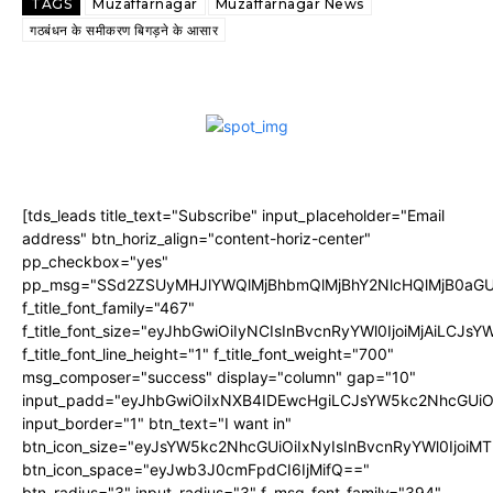
TAGS
Muzaffarnagar
Muzaffarnagar News
गठबंधन के समीकरण बिगड़ने के आसार
[tds_leads title_text="Subscribe" input_placeholder="Email
address" btn_horiz_align="content-horiz-center"
pp_checkbox="yes"
pp_msg="SSd2ZSUyMHJlYWQlMjBhbmQlMjBhY2NlcHQlMjB0aGU
f_title_font_family="467"
f_title_font_size="eyJhbGwiOiIyNCIsInBvcnRyYWl0IjoiMjAiLCJs
f_title_font_line_height="1" f_title_font_weight="700"
msg_composer="success" display="column" gap="10"
input_padd="eyJhbGwiOiIxNXB4IDEwcHgiLCJsYW5kc2NhcGUiO
input_border="1" btn_text="I want in"
btn_icon_size="eyJsYW5kc2NhcGUiOiIxNyIsInBvcnRyYWl0IjoiMT
btn_icon_space="eyJwb3J0cmFpdCI6IjMifQ=="
btn_radius="3" input_radius="3" f_msg_font_family="394"