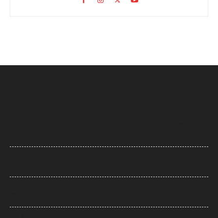
Uttarakhand News: देवप्रयाग-पौड़ी मार्ग पर दर्दनाक हादसा, खाई में गिरी कार, पांच
की मौत, एक बच्चा घायल
Supreme Court: नारायण साईं की सजा पर सुप्रीम कोर्ट का फैसला, उम्रकैद पर
रोक लगाने की याचिका खारिज
UP News: सीएम योगी का अखिलेश यादव पर हमला, बोले- ‘कुछ लोग उम्र बढ़ने के बाद
भी बच्चे ही बने रहते हैं’
UP: विज्ञापन खर्च और एक्सप्रेसवे को लेकर अखिलेश का योगी सरकार पर हमला, बोले-