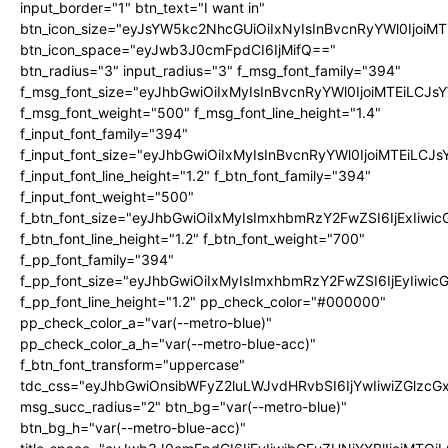
input_border="1" btn_text="I want in"
btn_icon_size="eyJsYW5kc2NhcGUiOiIxNyIsInBvcnRyYWl0IjoiMT
btn_icon_space="eyJwb3J0cmFpdCI6IjMifQ=="
btn_radius="3" input_radius="3" f_msg_font_family="394"
f_msg_font_size="eyJhbGwiOiIxMyIsInBvcnRyYWl0IjoiMTEiLCJ
f_msg_font_weight="500" f_msg_font_line_height="1.4"
f_input_font_family="394"
f_input_font_size="eyJhbGwiOiIxMyIsInBvcnRyYWl0IjoiMTEiLC
f_input_font_line_height="1.2" f_btn_font_family="394"
f_input_font_weight="500"
f_btn_font_size="eyJhbGwiOiIxMyIsImxhbmRzY2FwZSI6IjExIiw
f_btn_font_line_height="1.2" f_btn_font_weight="700"
f_pp_font_family="394"
f_pp_font_size="eyJhbGwiOiIxMyIsImxhbmRzY2FwZSI6IjEyIiwi
f_pp_font_line_height="1.2" pp_check_color="#000000"
pp_check_color_a="var(--metro-blue)"
pp_check_color_a_h="var(--metro-blue-acc)"
f_btn_font_transform="uppercase"
tdc_css="eyJhbGwiOnsibWFyZ2luLWJvdHRvbSI6IjYwIiwiZGlz
msg_succ_radius="2" btn_bg="var(--metro-blue)"
btn_bg_h="var(--metro-blue-acc)"