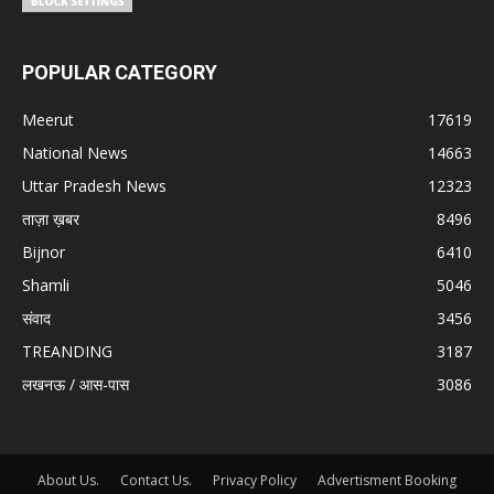
POPULAR CATEGORY
Meerut
17619
National News
14663
Uttar Pradesh News
12323
ताज़ा ख़बर
8496
Bijnor
6410
Shamli
5046
संवाद
3456
TREANDING
3187
लखनऊ / आस-पास
3086
About Us.
Contact Us.
Privacy Policy
Advertisment Booking