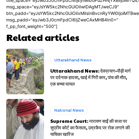
title_space="eyJwb3J0cmFpdCI6IjEyIiwibGFuZHNjYXBlIjoiMTQi
msg_space="eyJsYW5kc2NhcGUiOiIwIDAgMTJweCJ9"
btn_padd="eyJsYW5kc2NhcGUiOiIxMiIsInBvcnRyYWl0IjoiMTBw
msg_padd="eyJwb3J0cmFpdCI6IjZweCAxMHB4In0="
f_pp_font_weight="500"]
Related articles
Uttarakhand News
Uttarakhand News: देवप्रयाग-पौड़ी मार्ग
पर दर्दनाक हादसा, खाई में गिरी कार, पांच की मौत,
एक बच्चा घायल
National News
Supreme Court: नारायण साईं की सजा पर
सुप्रीम कोर्ट का फैसला, उम्रकैद पर रोक लगाने की
याचिका खारिज