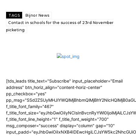
TAGS
Bijnor News
Contact in schools for the success of 23rd November
picketing
[tds_leads title_text="Subscribe" input_placeholder="Email
address" btn_horiz_align="content-horiz-center"
pp_checkbox="yes"
pp_msg="SSd2ZSUyMHJlYWQlMjBhbmQlMjBhY2NlcHQlMjB0aGU
f_title_font_family="467"
f_title_font_size="eyJhbGwiOiIyNCIsInBvcnRyYWl0IjoiMjAiLCJs
f_title_font_line_height="1" f_title_font_weight="700"
msg_composer="success" display="column" gap="10"
input_padd="eyJhbGwiOiIxNXB4IDEwcHgiLCJsYW5kc2NhcGUiO