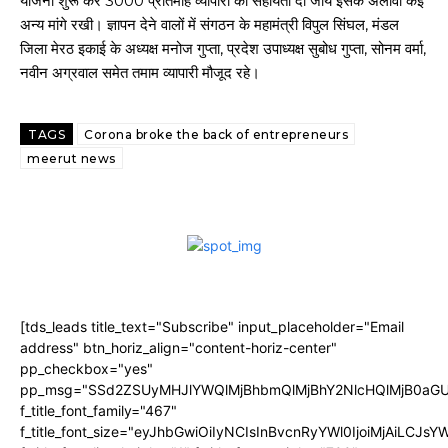
योजना शुरू कर 3000 प्रतिमाह व्यापारी को सहायता दी जाये इसके अलावा कई
अन्य मांगे रखी। ज्ञापन देने वालों में संगठन के महामंत्री विपुल सिंघल, मंडल
जिला मेरठ इकाई के अध्यक्ष मनोज गुप्ता, प्रदेश उपाध्यक्ष सुबोध गुप्ता, सोनम वर्मा,
नवीन अग्रवाल समेत तमाम व्यापारी मौजूद रहे।
TAGS
Corona broke the back of entrepreneurs
meerut news
[tds_leads title_text="Subscribe" input_placeholder="Email
address" btn_horiz_align="content-horiz-center"
pp_checkbox="yes"
pp_msg="SSd2ZSUyMHJlYWQlMjBhbmQlMjBhY2NlcHQlMjB0aGU
f_title_font_family="467"
f_title_font_size="eyJhbGwiOiIyNCIsInBvcnRyYWl0IjoiMjAiLCJs