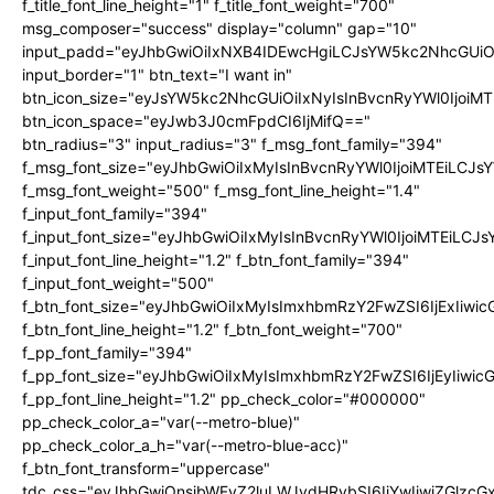
f_title_font_line_height="1" f_title_font_weight="700"
msg_composer="success" display="column" gap="10"
input_padd="eyJhbGwiOiIxNXB4IDEwcHgiLCJsYW5kc2NhcGUiO
input_border="1" btn_text="I want in"
btn_icon_size="eyJsYW5kc2NhcGUiOiIxNyIsInBvcnRyYWl0IjoiMT
btn_icon_space="eyJwb3J0cmFpdCI6IjMifQ=="
btn_radius="3" input_radius="3" f_msg_font_family="394"
f_msg_font_size="eyJhbGwiOiIxMyIsInBvcnRyYWl0IjoiMTEiLCJ
f_msg_font_weight="500" f_msg_font_line_height="1.4"
f_input_font_family="394"
f_input_font_size="eyJhbGwiOiIxMyIsInBvcnRyYWl0IjoiMTEiLC
f_input_font_line_height="1.2" f_btn_font_family="394"
f_input_font_weight="500"
f_btn_font_size="eyJhbGwiOiIxMyIsImxhbmRzY2FwZSI6IjExIiw
f_btn_font_line_height="1.2" f_btn_font_weight="700"
f_pp_font_family="394"
f_pp_font_size="eyJhbGwiOiIxMyIsImxhbmRzY2FwZSI6IjEyIiwi
f_pp_font_line_height="1.2" pp_check_color="#000000"
pp_check_color_a="var(--metro-blue)"
pp_check_color_a_h="var(--metro-blue-acc)"
f_btn_font_transform="uppercase"
tdc_css="eyJhbGwiOnsibWFyZ2luLWJvdHRvbSI6IjYwIiwiZGlz