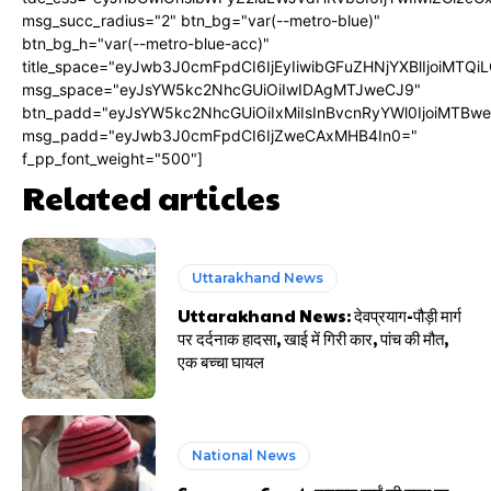
msg_succ_radius="2" btn_bg="var(--metro-blue)"
btn_bg_h="var(--metro-blue-acc)"
title_space="eyJwb3J0cmFpdCI6IjEyIiwibGFuZHNjYXBlIjoiMTQi
msg_space="eyJsYW5kc2NhcGUiOiIwIDAgMTJweCJ9"
btn_padd="eyJsYW5kc2NhcGUiOiIxMiIsInBvcnRyYWl0IjoiMTBw
msg_padd="eyJwb3J0cmFpdCI6IjZweCAxMHB4In0="
f_pp_font_weight="500"]
Related articles
Uttarakhand News
Uttarakhand News: देवप्रयाग-पौड़ी मार्ग
पर दर्दनाक हादसा, खाई में गिरी कार, पांच की मौत,
एक बच्चा घायल
National News