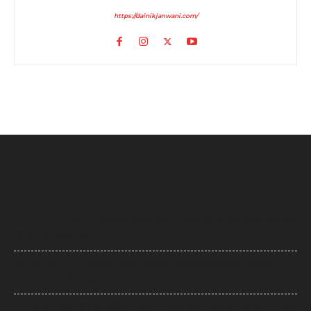
https://dainikjanwani.com/
Uttarakhand News: देवप्रयाग-पौड़ी मार्ग पर दर्दनाक हादसा, खाई में गिरी कार, पांच
की मौत, एक बच्चा घायल
Supreme Court: नारायण साईं की सजा पर सुप्रीम कोर्ट का फैसला, उम्रकैद पर
रोक लगाने की याचिका खारिज
UP News: सीएम योगी का अखिलेश यादव पर हमला, बोले- ‘कुछ लोग उम्र बढ़ने के बाद