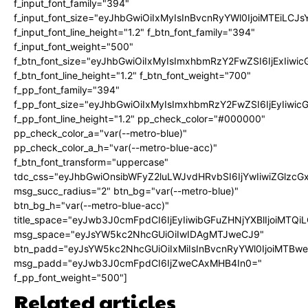
f_input_font_family="394"
f_input_font_size="eyJhbGwiOiIxMyIsInBvcnRyYWl0IjoiMTEiLC
f_input_font_line_height="1.2" f_btn_font_family="394"
f_input_font_weight="500"
f_btn_font_size="eyJhbGwiOiIxMyIsImxhbmRzY2FwZSI6IjExIiw
f_btn_font_line_height="1.2" f_btn_font_weight="700"
f_pp_font_family="394"
f_pp_font_size="eyJhbGwiOiIxMyIsImxhbmRzY2FwZSI6IjEyIiwi
f_pp_font_line_height="1.2" pp_check_color="#000000"
pp_check_color_a="var(--metro-blue)"
pp_check_color_a_h="var(--metro-blue-acc)"
f_btn_font_transform="uppercase"
tdc_css="eyJhbGwiOnsibWFyZ2luLWJvdHRvbSI6IjYwIiwiZGlz
msg_succ_radius="2" btn_bg="var(--metro-blue)"
btn_bg_h="var(--metro-blue-acc)"
title_space="eyJwb3J0cmFpdCI6IjEyIiwibGFuZHNjYXBlIjoiMTQi
msg_space="eyJsYW5kc2NhcGUiOiIwIDAgMTJweCJ9"
btn_padd="eyJsYW5kc2NhcGUiOiIxMiIsInBvcnRyYWl0IjoiMTBw
msg_padd="eyJwb3J0cmFpdCI6IjZweCAxMHB4In0="
f_pp_font_weight="500"]
Related articles