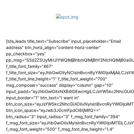
[tds_leads title_text="Subscribe" input_placeholder="Email
address" btn_horiz_align="content-horiz-center"
pp_checkbox="yes"
pp_msg="SSd2ZSUyMHJlYWQlMjBhbmQlMjBhY2NlcHQlMjB0aGU
f_title_font_family="467"
f_title_font_size="eyJhbGwiOiIyNCIsInBvcnRyYWl0IjoiMjAiLCJs
f_title_font_line_height="1" f_title_font_weight="700"
msg_composer="success" display="column" gap="10"
input_padd="eyJhbGwiOiIxNXB4IDEwcHgiLCJsYW5kc2NhcGUiO
input_border="1" btn_text="I want in"
btn_icon_size="eyJsYW5kc2NhcGUiOiIxNyIsInBvcnRyYWl0IjoiMT
btn_icon_space="eyJwb3J0cmFpdCI6IjMifQ=="
btn_radius="3" input_radius="3" f_msg_font_family="394"
f_msg_font_size="eyJhbGwiOiIxMyIsInBvcnRyYWl0IjoiMTEiLCJ
f_msg_font_weight="500" f_msg_font_line_height="1.4"