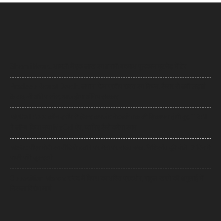
Shamli News: शामली में एक लाख का इनामी बदमाश फुरकान मुठभेड़ में ढेर
Pradeep Rawat Death: लगान’ फेम प्रदीप रावत का निधन, कैंसर से लंबी लड़ाई
के बाद ली अंतिम सांस, आज होगा अंतिम संस्कार
MyCall App: कॉल ड्रॉप से लेकर कमजोर नेटवर्क तक की शिकायत होगी दूर, TRAI
ने लॉन्च किया नया MyCall ऐप, जानिए कैसे करेगा काम
Meta: पीएम मोदी का वीडियो हटाने पर मेटा पर सख्त रुख, निशिकांत दुबे बोले- 3 दिन में
माफी मांगें जुकरबर्ग
Opposition March: संसद में विपक्ष का शक्ति प्रदर्शन, राहुल-खरगे की अगुआई में
निकला विरोध मार्च