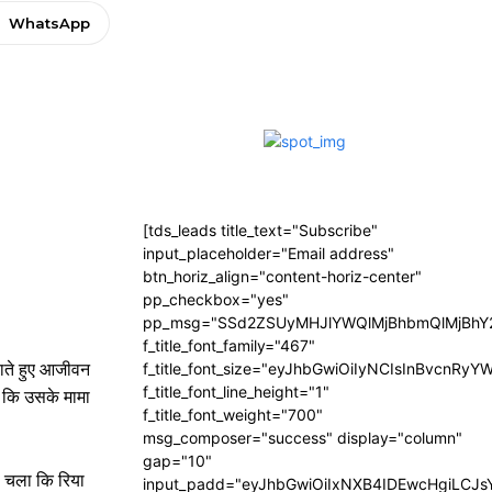
WhatsApp
[tds_leads title_text="Subscribe"
input_placeholder="Email address"
btn_horiz_align="content-horiz-center"
pp_checkbox="yes"
pp_msg="SSd2ZSUyMHJlYWQlMjBhbmQlMjBhY2
f_title_font_family="467"
ाते हुए आजीवन
f_title_font_size="eyJhbGwiOiIyNCIsInBvcnRyY
f_title_font_line_height="1"
ी कि उसके मामा
f_title_font_weight="700"
msg_composer="success" display="column"
gap="10"
ा चला कि रिया
input_padd="eyJhbGwiOiIxNXB4IDEwcHgiLCJ