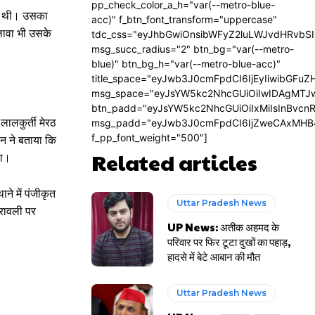
pp_check_color_a_h="var(--metro-blue-
रती थी। उसका
acc)" f_btn_font_transform="uppercase"
लावा भी उसके
tdc_css="eyJhbGwiOnsibWFyZ2luLWJvdHRvbS
msg_succ_radius="2" btn_bg="var(--metro-
blue)" btn_bg_h="var(--metro-blue-acc)"
title_space="eyJwb3J0cmFpdCI6IjEyIiwibGFuZ
msg_space="eyJsYW5kc2NhcGUiOiIwIDAgMTJ
btn_padd="eyJsYW5kc2NhcGUiOiIxMiIsInBvcn
ालकुर्ती मेरठ
msg_padd="eyJwb3J0cmFpdCI6IjZweCAxMHB
f_pp_font_weight="500"]
हन ने बताया कि
Related articles
था।
े में पंजीकृत
Uttar Pradesh News
्रावली पर
UP News: अतीक अहमद के
परिवार पर फिर टूटा दुखों का पहाड़,
हादसे में बेटे आबान की मौत
Uttar Pradesh News