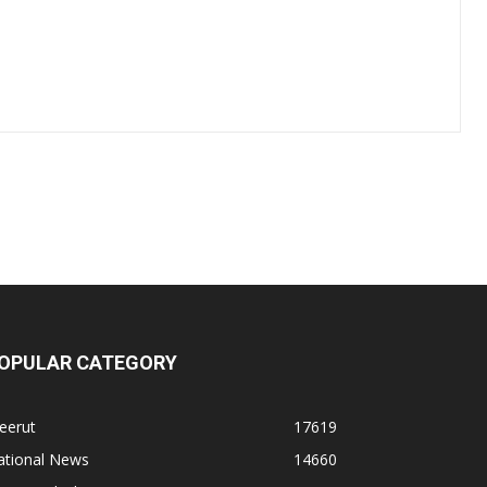
OPULAR CATEGORY
eerut
17619
ational News
14660