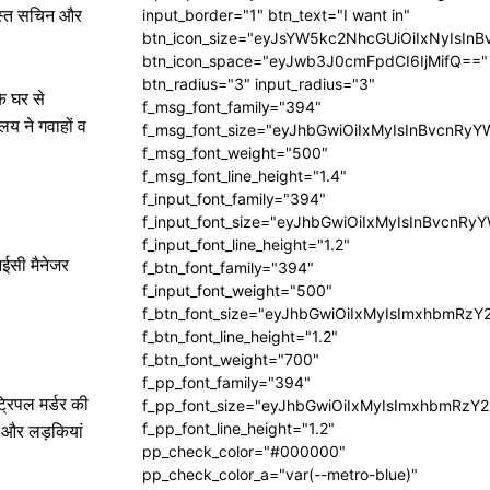
ोस्त सचिन और
input_border="1" btn_text="I want in"
btn_icon_size="eyJsYW5kc2NhcGUiOiIxNyIsInB
btn_icon_space="eyJwb3J0cmFpdCI6IjMifQ=="
btn_radius="3" input_radius="3"
े घर से
f_msg_font_family="394"
लय ने गवाहों व
f_msg_font_size="eyJhbGwiOiIxMyIsInBvcnRyY
f_msg_font_weight="500"
f_msg_font_line_height="1.4"
f_input_font_family="394"
f_input_font_size="eyJhbGwiOiIxMyIsInBvcnRy
f_input_font_line_height="1.2"
आईसी मैनेजर
f_btn_font_family="394"
f_input_font_weight="500"
f_btn_font_size="eyJhbGwiOiIxMyIsImxhbmRzY
f_btn_font_line_height="1.2"
f_btn_font_weight="700"
f_pp_font_family="394"
्रिपल मर्डर की
f_pp_font_size="eyJhbGwiOiIxMyIsImxhbmRzY2
f_pp_font_line_height="1.2"
कि और लड़कियां
pp_check_color="#000000"
pp_check_color_a="var(--metro-blue)"