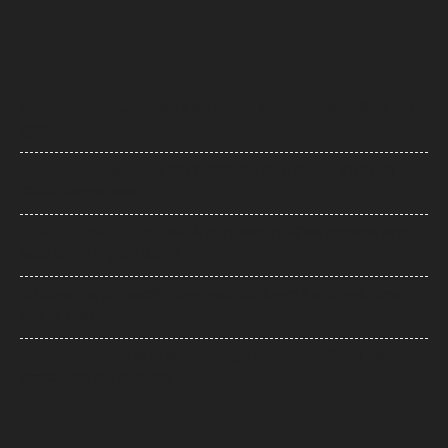
Maharashta News: बारामती में फिर हादसे का शिकार हुआ प्रशिक्षण विमान, सभी
सुरक्षित
AI Flight Turbulence: AI-2379 टर्बुलेंस केस में नया मोड़, क्या डोप टेस्ट में
पॉजिटिव मिला एक पायलट?
Sawan Somwar 2026: सावन के दूसरे सोमवार पर करें शिव रुद्राष्टकम का पाठ,
महादेव की कृपा से दूर होंगे जीवन के कष्ट
UP News: ‘आ रहे भगवाधारी…’ पोस्ट वायरल होते ही मथुरा में अलर्ट, शाही ईदगाह पर
बढ़ाई गई सुरक्षा
UP News: आरक्षण के मुद्दे पर मायावती का RSS और सरकार पर निशाना, कहा-
सामाजिक न्याय से न हो खिलवाड़