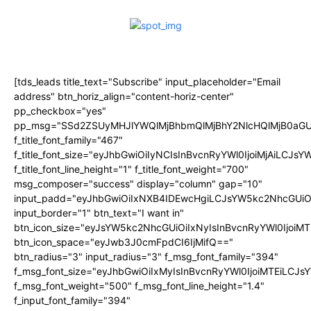
[tds_leads title_text="Subscribe" input_placeholder="Email
address" btn_horiz_align="content-horiz-center"
pp_checkbox="yes"
pp_msg="SSd2ZSUyMHJlYWQlMjBhbmQlMjBhY2NlcHQlMjB0aGU
f_title_font_family="467"
f_title_font_size="eyJhbGwiOiIyNCIsInBvcnRyYWl0IjoiMjAiLCJs
f_title_font_line_height="1" f_title_font_weight="700"
msg_composer="success" display="column" gap="10"
input_padd="eyJhbGwiOiIxNXB4IDEwcHgiLCJsYW5kc2NhcGUiO
input_border="1" btn_text="I want in"
btn_icon_size="eyJsYW5kc2NhcGUiOiIxNyIsInBvcnRyYWl0IjoiMT
btn_icon_space="eyJwb3J0cmFpdCI6IjMifQ=="
btn_radius="3" input_radius="3" f_msg_font_family="394"
f_msg_font_size="eyJhbGwiOiIxMyIsInBvcnRyYWl0IjoiMTEiLCJ
f_msg_font_weight="500" f_msg_font_line_height="1.4"
f_input_font_family="394"