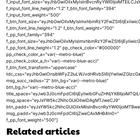
f_input_font_size="eyJhbGwiOiIxMyIsInBvcnRyYWl0IjoiMTEiLC
f_input_font_line_height="1.2" f_btn_font_family="394"
f_input_font_weight="500"
f_btn_font_size="eyJhbGwiOiIxMyIsImxhbmRzY2FwZSI6IjExIiw
f_btn_font_line_height="1.2" f_btn_font_weight="700"
f_pp_font_family="394"
f_pp_font_size="eyJhbGwiOiIxMyIsImxhbmRzY2FwZSI6IjEyIiwi
f_pp_font_line_height="1.2" pp_check_color="#000000"
pp_check_color_a="var(--metro-blue)"
pp_check_color_a_h="var(--metro-blue-acc)"
f_btn_font_transform="uppercase"
tdc_css="eyJhbGwiOnsibWFyZ2luLWJvdHRvbSI6IjYwIiwiZGlz
msg_succ_radius="2" btn_bg="var(--metro-blue)"
btn_bg_h="var(--metro-blue-acc)"
title_space="eyJwb3J0cmFpdCI6IjEyIiwibGFuZHNjYXBlIjoiMTQi
msg_space="eyJsYW5kc2NhcGUiOiIwIDAgMTJweCJ9"
btn_padd="eyJsYW5kc2NhcGUiOiIxMiIsInBvcnRyYWl0IjoiMTBw
msg_padd="eyJwb3J0cmFpdCI6IjZweCAxMHB4In0="
f_pp_font_weight="500"]
Related articles