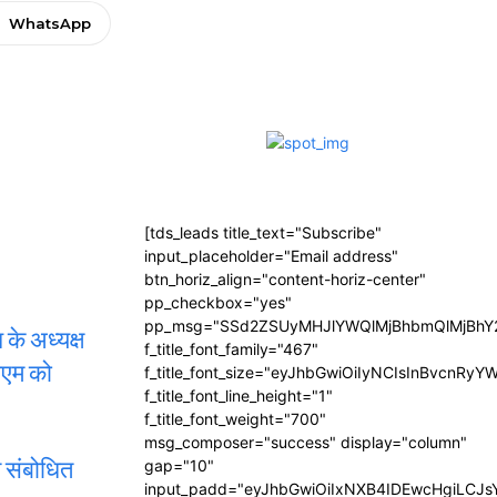
WhatsApp
[tds_leads title_text="Subscribe"
input_placeholder="Email address"
btn_horiz_align="content-horiz-center"
pp_checkbox="yes"
pp_msg="SSd2ZSUyMHJlYWQlMjBhbmQlMjBhY2
 के अध्यक्ष
f_title_font_family="467"
डीएम को
f_title_font_size="eyJhbGwiOiIyNCIsInBvcnRyY
f_title_font_line_height="1"
f_title_font_weight="700"
msg_composer="success" display="column"
ाम संबोधित
gap="10"
input_padd="eyJhbGwiOiIxNXB4IDEwcHgiLCJ