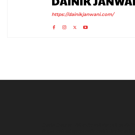
DAINIK JANWA
https://dainikjanwani.com/
Charlie Chauhan: टीवी एक्ट्रेस चार्ली चौहान बनीं रामनदीप सि
की दुल्हन, सामने आईं खूबसूरत तस्वीरें, सादगी ने जीता फैंस का दिल