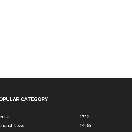
OPULAR CATEGORY
eerut
17621
ational News
14665