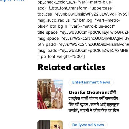
pp_check_color_a_h="var(--metro-blue-
acc)" f_btn_font_transform="uppercase"
tdc_css="eyJhbGwiOnsibWFyZ2luLWJvdHRvbS
msg_succ_radius="2" btn_bg="var(--metro-
blue)" btn_bg_h="var(--metro-blue-acc)"
title_space="eyJwb3J0cmFpdCI6IjEyIiwibGFuZ
msg_space="eyJsYW5kc2NhcGUiOiIwIDAgMTJ
btn_padd="eyJsYW5kc2NhcGUiOiIxMiIsInBvcn
msg_padd="eyJwb3J0cmFpdCI6IjZweCAxMHB
f_pp_font_weight="500"]
Related articles
Entertainment News
Charlie Chauhan: टीवी
एक्ट्रेस चार्ली चौहान बनीं रामनदीप
सिंह की दुल्हन, सामने आईं खूबसूरत
तस्वीरें, सादगी ने जीता फैंस का दिल
Bollywood News