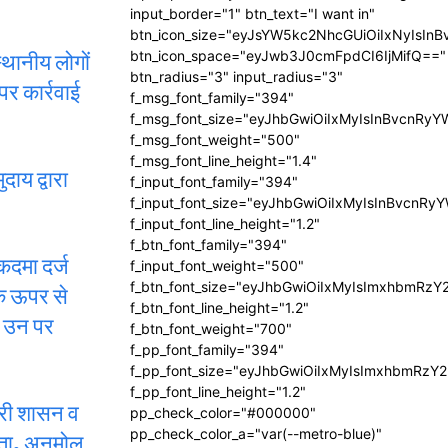
input_border="1" btn_text="I want in"
btn_icon_size="eyJsYW5kc2NhcGUiOiIxNyIsInB
स्थानीय लोगों
btn_icon_space="eyJwb3J0cmFpdCI6IjMifQ=="
btn_radius="3" input_radius="3"
पर कार्रवाई
f_msg_font_family="394"
f_msg_font_size="eyJhbGwiOiIxMyIsInBvcnRyY
f_msg_font_weight="500"
f_msg_font_line_height="1.4"
ाय द्वारा
f_input_font_family="394"
f_input_font_size="eyJhbGwiOiIxMyIsInBvcnRy
f_input_font_line_height="1.2"
f_btn_font_family="394"
ुकदमा दर्ज
f_input_font_weight="500"
f_btn_font_size="eyJhbGwiOiIxMyIsImxhbmRzY
के ऊपर से
f_btn_font_line_height="1.2"
है उन पर
f_btn_font_weight="700"
f_pp_font_family="394"
f_pp_font_size="eyJhbGwiOiIxMyIsImxhbmRzY2
f_pp_font_line_height="1.2"
दारी शासन व
pp_check_color="#000000"
pp_check_color_a="var(--metro-blue)"
प्ता, अनमोल