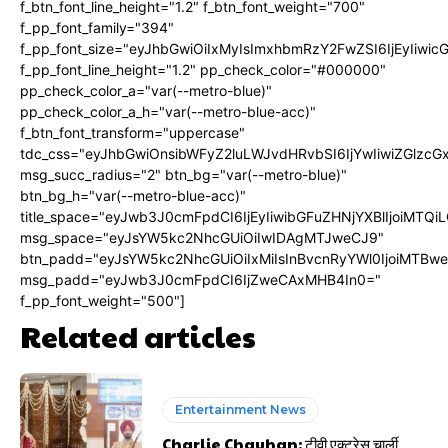
f_btn_font_line_height="1.2" f_btn_font_weight="700"
f_pp_font_family="394"
f_pp_font_size="eyJhbGwiOiIxMyIsImxhbmRzY2FwZSI6IjEyIiwi
f_pp_font_line_height="1.2" pp_check_color="#000000"
pp_check_color_a="var(--metro-blue)"
pp_check_color_a_h="var(--metro-blue-acc)"
f_btn_font_transform="uppercase"
tdc_css="eyJhbGwiOnsibWFyZ2luLWJvdHRvbSI6IjYwIiwiZGlz
msg_succ_radius="2" btn_bg="var(--metro-blue)"
btn_bg_h="var(--metro-blue-acc)"
title_space="eyJwb3J0cmFpdCI6IjEyIiwibGFuZHNjYXBlIjoiMTQi
msg_space="eyJsYW5kc2NhcGUiOiIwIDAgMTJweCJ9"
btn_padd="eyJsYW5kc2NhcGUiOiIxMiIsInBvcnRyYWl0IjoiMTBw
msg_padd="eyJwb3J0cmFpdCI6IjZweCAxMHB4In0="
f_pp_font_weight="500"]
Related articles
Entertainment News
Charlie Chauhan: टीवी एक्ट्रेस चार्ली