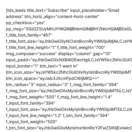
[tds_leads title_text="Subscribe" input_placeholder="Email
address" btn_horiz_align="content-horiz-center"
pp_checkbox="yes"
pp_msg="SSd2ZSUyMHJlYWQlMjBhbmQlMjBhY2NlcHQlMjB0aGU
f_title_font_family="467"
f_title_font_size="eyJhbGwiOiIyNCIsInBvcnRyYWl0IjoiMjAiLCJs
f_title_font_line_height="1" f_title_font_weight="700"
msg_composer="success" display="column" gap="10"
input_padd="eyJhbGwiOiIxNXB4IDEwcHgiLCJsYW5kc2NhcGUiO
input_border="1" btn_text="I want in"
btn_icon_size="eyJsYW5kc2NhcGUiOiIxNyIsInBvcnRyYWl0IjoiMT
btn_icon_space="eyJwb3J0cmFpdCI6IjMifQ=="
btn_radius="3" input_radius="3" f_msg_font_family="394"
f_msg_font_size="eyJhbGwiOiIxMyIsInBvcnRyYWl0IjoiMTEiLCJ
f_msg_font_weight="500" f_msg_font_line_height="1.4"
f_input_font_family="394"
f_input_font_size="eyJhbGwiOiIxMyIsInBvcnRyYWl0IjoiMTEiLC
f_input_font_line_height="1.2" f_btn_font_family="394"
f_input_font_weight="500"
f_btn_font_size="eyJhbGwiOiIxMyIsImxhbmRzY2FwZSI6IjExIiw