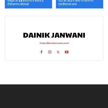
शिशुओं को 13 बीमारियों से बचाता है
पट्टे की आड़ में अवैध रेत खनन पर
टीकाकरण: सीएमओ
एसडीएम का छापा
DAINIK JANWANI
https://dainikjanwani.com/