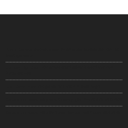
Arvind Kejriwal: इंस्टाग्राम अकाउंट बैन होने का दावा, केजरीवाल बोले- पीएम मोदी
के आगे झुका Meta
Bombay High Court: यौन उत्पीड़न मामले में हाईकोर्ट ने पलटा फैसला, तरुण
तेजपाल दोषी करार
Gold- Silver Price: सोना हुआ और महंगा, चांदी ने भी दिखाई मजबूती
Saharanpur News: कांवड़ यात्रा में सहारनपुर पुलिस निभा रही है सेवा की जिम्मेदारी
Saharanpur News: भारी बारिश में कच्चा मकान ढहा, मलबे में दबकर महिला की मौत