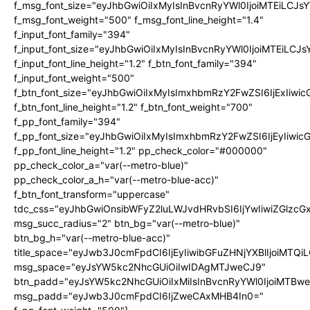
f_msg_font_size="eyJhbGwiOiIxMyIsInBvcnRyYWl0IjoiMTEiLCJ
f_msg_font_weight="500" f_msg_font_line_height="1.4"
f_input_font_family="394"
f_input_font_size="eyJhbGwiOiIxMyIsInBvcnRyYWl0IjoiMTEiLC
f_input_font_line_height="1.2" f_btn_font_family="394"
f_input_font_weight="500"
f_btn_font_size="eyJhbGwiOiIxMyIsImxhbmRzY2FwZSI6IjExIiw
f_btn_font_line_height="1.2" f_btn_font_weight="700"
f_pp_font_family="394"
f_pp_font_size="eyJhbGwiOiIxMyIsImxhbmRzY2FwZSI6IjEyIiwi
f_pp_font_line_height="1.2" pp_check_color="#000000"
pp_check_color_a="var(--metro-blue)"
pp_check_color_a_h="var(--metro-blue-acc)"
f_btn_font_transform="uppercase"
tdc_css="eyJhbGwiOnsibWFyZ2luLWJvdHRvbSI6IjYwIiwiZGlz
msg_succ_radius="2" btn_bg="var(--metro-blue)"
btn_bg_h="var(--metro-blue-acc)"
title_space="eyJwb3J0cmFpdCI6IjEyIiwibGFuZHNjYXBlIjoiMTQi
msg_space="eyJsYW5kc2NhcGUiOiIwIDAgMTJweCJ9"
btn_padd="eyJsYW5kc2NhcGUiOiIxMiIsInBvcnRyYWl0IjoiMTBw
msg_padd="eyJwb3J0cmFpdCI6IjZweCAxMHB4In0="