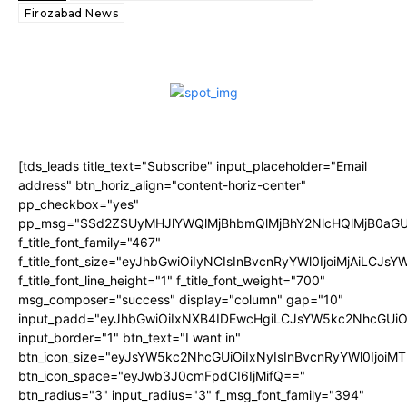
Firozabad News
[tds_leads title_text="Subscribe" input_placeholder="Email
address" btn_horiz_align="content-horiz-center"
pp_checkbox="yes"
pp_msg="SSd2ZSUyMHJlYWQlMjBhbmQlMjBhY2NlcHQlMjB0aGU
f_title_font_family="467"
f_title_font_size="eyJhbGwiOiIyNCIsInBvcnRyYWl0IjoiMjAiLCJs
f_title_font_line_height="1" f_title_font_weight="700"
msg_composer="success" display="column" gap="10"
input_padd="eyJhbGwiOiIxNXB4IDEwcHgiLCJsYW5kc2NhcGUiO
input_border="1" btn_text="I want in"
btn_icon_size="eyJsYW5kc2NhcGUiOiIxNyIsInBvcnRyYWl0IjoiMT
btn_icon_space="eyJwb3J0cmFpdCI6IjMifQ=="
btn_radius="3" input_radius="3" f_msg_font_family="394"