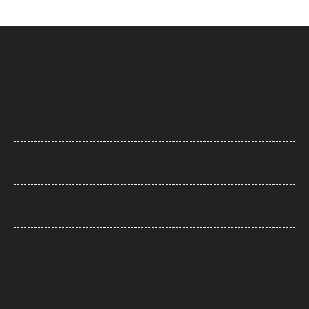
Weather Update: दिल्ली-एनसीआर में मूसलाधार बारिश का कहर, कई इलाकों में
जलभराव
UP News: अतीक अहमद के परिवार पर फिर टूटा दुखों का पहाड़, हादसे में बेटे आबान
की मौत
UP News: लखनऊ-कानपुर एक्सप्रेसवे पर सियासी घमासान, सड़क धंसने और मरम्मत
के वीडियो पर अखिलेश का योगी सरकार पर हमला
Arvind Kejriwal: इंस्टाग्राम अकाउंट बैन होने का दावा, केजरीवाल बोले- पीएम मोदी
के आगे झुका Meta
Bombay High Court: यौन उत्पीड़न मामले में हाईकोर्ट ने पलटा फैसला, तरुण
तेजपाल दोषी करार