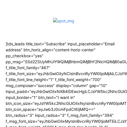
[tds_leads title_text="Subscribe" input_placeholder="Email
address" btn_horiz_align="content-horiz-center"
pp_checkbox="yes"
pp_msg="SSd2ZSUyMHJlYWQlMjBhbmQlMjBhY2NlcHQlMjB0aGU
f_title_font_family="467"
f_title_font_size="eyJhbGwiOiIyNCIsInBvcnRyYWl0IjoiMjAiLCJs
f_title_font_line_height="1" f_title_font_weight="700"
msg_composer="success" display="column" gap="10"
input_padd="eyJhbGwiOiIxNXB4IDEwcHgiLCJsYW5kc2NhcGUiO
input_border="1" btn_text="I want in"
btn_icon_size="eyJsYW5kc2NhcGUiOiIxNyIsInBvcnRyYWl0IjoiMT
btn_icon_space="eyJwb3J0cmFpdCI6IjMifQ=="
btn_radius="3" input_radius="3" f_msg_font_family="394"
f_msg_font_size="eyJhbGwiOiIxMyIsInBvcnRyYWl0IjoiMTEiLCJ