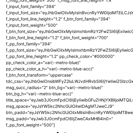
f_msg_font_weight="500" f_msg_font_line_height="1.4"
f_input_font_family="394"
f_input_font_size="eyJhbGwiOiIxMyIsInBvcnRyYWl0IjoiMTEiLC
f_input_font_line_height="1.2" f_btn_font_family="394"
f_input_font_weight="500"
f_btn_font_size="eyJhbGwiOiIxMyIsImxhbmRzY2FwZSI6IjExIiw
f_btn_font_line_height="1.2" f_btn_font_weight="700"
f_pp_font_family="394"
f_pp_font_size="eyJhbGwiOiIxMyIsImxhbmRzY2FwZSI6IjEyIiwi
f_pp_font_line_height="1.2" pp_check_color="#000000"
pp_check_color_a="var(--metro-blue)"
pp_check_color_a_h="var(--metro-blue-acc)"
f_btn_font_transform="uppercase"
tdc_css="eyJhbGwiOnsibWFyZ2luLWJvdHRvbSI6IjYwIiwiZGlz
msg_succ_radius="2" btn_bg="var(--metro-blue)"
btn_bg_h="var(--metro-blue-acc)"
title_space="eyJwb3J0cmFpdCI6IjEyIiwibGFuZHNjYXBlIjoiMTQi
msg_space="eyJsYW5kc2NhcGUiOiIwIDAgMTJweCJ9"
btn_padd="eyJsYW5kc2NhcGUiOiIxMiIsInBvcnRyYWl0IjoiMTBw
msg_padd="eyJwb3J0cmFpdCI6IjZweCAxMHB4In0="
f_pp_font_weight="500"]