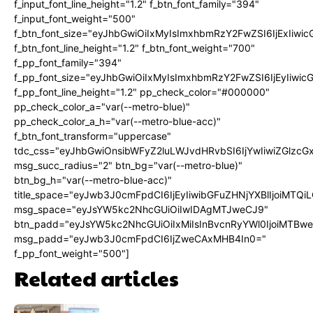
f_input_font_line_height="1.2" f_btn_font_family="394"
f_input_font_weight="500"
f_btn_font_size="eyJhbGwiOiIxMyIsImxhbmRzY2FwZSI6IjExIiw
f_btn_font_line_height="1.2" f_btn_font_weight="700"
f_pp_font_family="394"
f_pp_font_size="eyJhbGwiOiIxMyIsImxhbmRzY2FwZSI6IjEyIiwi
f_pp_font_line_height="1.2" pp_check_color="#000000"
pp_check_color_a="var(--metro-blue)"
pp_check_color_a_h="var(--metro-blue-acc)"
f_btn_font_transform="uppercase"
tdc_css="eyJhbGwiOnsibWFyZ2luLWJvdHRvbSI6IjYwIiwiZGlz
msg_succ_radius="2" btn_bg="var(--metro-blue)"
btn_bg_h="var(--metro-blue-acc)"
title_space="eyJwb3J0cmFpdCI6IjEyIiwibGFuZHNjYXBlIjoiMTQi
msg_space="eyJsYW5kc2NhcGUiOiIwIDAgMTJweCJ9"
btn_padd="eyJsYW5kc2NhcGUiOiIxMiIsInBvcnRyYWl0IjoiMTBw
msg_padd="eyJwb3J0cmFpdCI6IjZweCAxMHB4In0="
f_pp_font_weight="500"]
Related articles