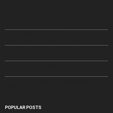
Charlie Chauhan: टीवी एक्ट्रेस चार्ली चौहान बनीं रामनदीप सिंह की दुल्हन, सामने
आईं खूबसूरत तस्वीरें, सादगी ने जीता फैंस का दिल
Ramayana: ‘रामायण’ भारत से पहले विदेशों में क्यों होगी रिलीज? नमित मल्होत्रा ने
बताई वजह
IIT दिल्ली के दीक्षांत समारोह में PM मोदी का छात्रों से संवाद, बोले- ‘मैं बाबा बागेश्वर नहीं
हूं, लेकिन महसूस कर सकता हूं’
Gold-Silver Rate: सोने-चांदी की कीमतों में जोरदार उछाल, एक हफ्ते में सोना ₹6,700
और चांदी ₹13 हजार से ज्यादा महंगी
Entertainment News: ‘लॉकअप 2’ से बाहर आते ही आकांक्षा चमोला ने खोला बड़ा
राज, बोलीं- परिवार है नाराज
POPULAR POSTS