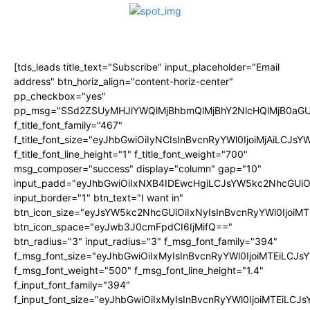
[tds_leads title_text="Subscribe" input_placeholder="Email
address" btn_horiz_align="content-horiz-center"
pp_checkbox="yes"
pp_msg="SSd2ZSUyMHJlYWQlMjBhbmQlMjBhY2NlcHQlMjB0aGU
f_title_font_family="467"
f_title_font_size="eyJhbGwiOiIyNCIsInBvcnRyYWl0IjoiMjAiLCJs
f_title_font_line_height="1" f_title_font_weight="700"
msg_composer="success" display="column" gap="10"
input_padd="eyJhbGwiOiIxNXB4IDEwcHgiLCJsYW5kc2NhcGUiO
input_border="1" btn_text="I want in"
btn_icon_size="eyJsYW5kc2NhcGUiOiIxNyIsInBvcnRyYWl0IjoiMT
btn_icon_space="eyJwb3J0cmFpdCI6IjMifQ=="
btn_radius="3" input_radius="3" f_msg_font_family="394"
f_msg_font_size="eyJhbGwiOiIxMyIsInBvcnRyYWl0IjoiMTEiLCJ
f_msg_font_weight="500" f_msg_font_line_height="1.4"
f_input_font_family="394"
f_input_font_size="eyJhbGwiOiIxMyIsInBvcnRyYWl0IjoiMTEiLC