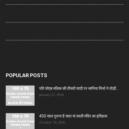
MyCall App: कॉल ड्रॉप से लेकर कमजोर नेटवर्क तक की शिकायत होगी दूर, TRAI
ने लॉन्च किया नया MyCall ऐप, जानिए कैसे करेगा काम
Meta: पीएम मोदी का वीडियो हटाने पर मेटा पर सख्त रुख, निशिकांत दुबे बोले- 3 दिन में
माफी मांगें जुकरबर्ग
Opposition March: संसद में विपक्ष का शक्ति प्रदर्शन, राहुल-खरगे की अगुआई में
निकला विरोध मार्च
POPULAR POSTS
पति शोएब मलिक की तीसरी शादी पर सानिया मिर्जा ने तोड़ी...
January 21, 2024
450 साल पुराना है सदर मां काली मंदिर का इतिहास
October 19, 2020