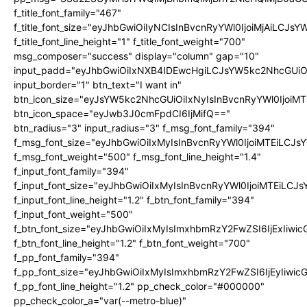
f_title_font_family="467"
f_title_font_size="eyJhbGwiOiIyNCIsInBvcnRyYWl0IjoiMjAiLCJs
f_title_font_line_height="1" f_title_font_weight="700"
msg_composer="success" display="column" gap="10"
input_padd="eyJhbGwiOiIxNXB4IDEwcHgiLCJsYW5kc2NhcGUiO
input_border="1" btn_text="I want in"
btn_icon_size="eyJsYW5kc2NhcGUiOiIxNyIsInBvcnRyYWl0IjoiMT
btn_icon_space="eyJwb3J0cmFpdCI6IjMifQ=="
btn_radius="3" input_radius="3" f_msg_font_family="394"
f_msg_font_size="eyJhbGwiOiIxMyIsInBvcnRyYWl0IjoiMTEiLCJ
f_msg_font_weight="500" f_msg_font_line_height="1.4"
f_input_font_family="394"
f_input_font_size="eyJhbGwiOiIxMyIsInBvcnRyYWl0IjoiMTEiLC
f_input_font_line_height="1.2" f_btn_font_family="394"
f_input_font_weight="500"
f_btn_font_size="eyJhbGwiOiIxMyIsImxhbmRzY2FwZSI6IjExIiw
f_btn_font_line_height="1.2" f_btn_font_weight="700"
f_pp_font_family="394"
f_pp_font_size="eyJhbGwiOiIxMyIsImxhbmRzY2FwZSI6IjEyIiwi
f_pp_font_line_height="1.2" pp_check_color="#000000"
pp_check_color_a="var(--metro-blue)"