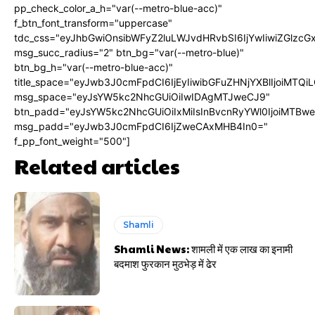
pp_check_color_a_h="var(--metro-blue-acc)"
f_btn_font_transform="uppercase"
tdc_css="eyJhbGwiOnsibWFyZ2luLWJvdHRvbSI6IjYwIiwiZGlz
msg_succ_radius="2" btn_bg="var(--metro-blue)"
btn_bg_h="var(--metro-blue-acc)"
title_space="eyJwb3J0cmFpdCI6IjEyIiwibGFuZHNjYXBlIjoiMTQi
msg_space="eyJsYW5kc2NhcGUiOiIwIDAgMTJweCJ9"
btn_padd="eyJsYW5kc2NhcGUiOiIxMiIsInBvcnRyYWl0IjoiMTBw
msg_padd="eyJwb3J0cmFpdCI6IjZweCAxMHB4In0="
f_pp_font_weight="500"]
Related articles
Shamli
Shamli News: शामली में एक लाख का इनामी
बदमाश फुरकान मुठभेड़ में ढेर