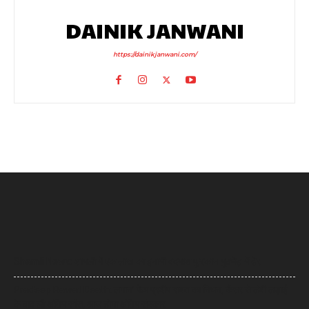
DAINIK JANWANI
https://dainikjanwani.com/
Shamli News: शामली में एक लाख का इनामी बदमाश फुरकान मुठभेड़ में ढेर
Pradeep Rawat Death: लगान’ फेम प्रदीप रावत का निधन, कैंसर से लंबी लड़ाई
के बाद ली अंतिम सांस, आज होगा अंतिम संस्कार