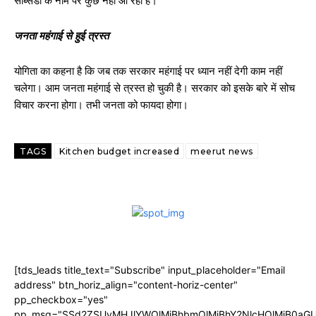
सब्सिडी के नाम पर कुछ नहीं आ रहा है।
जनता महंगाई से हुई त्रस्त
योगिता का कहना है कि जब तक सरकार महंगाई पर ध्यान नहीं देगी काम नहीं
चलेगा। आम जनता महंगाई से त्रस्त हो चुकी है। सरकार को इसके बारे में सोच
विचार करना होगा। तभी जनता को फायदा होगा।
TAGS
Kitchen budget increased
meerut news
[tds_leads title_text="Subscribe" input_placeholder="Email
address" btn_horiz_align="content-horiz-center"
pp_checkbox="yes"
pp_msg="SSd2ZSUyMHJlYWQlMjBhbmQlMjBhY2NlcHQlMjB0aGU